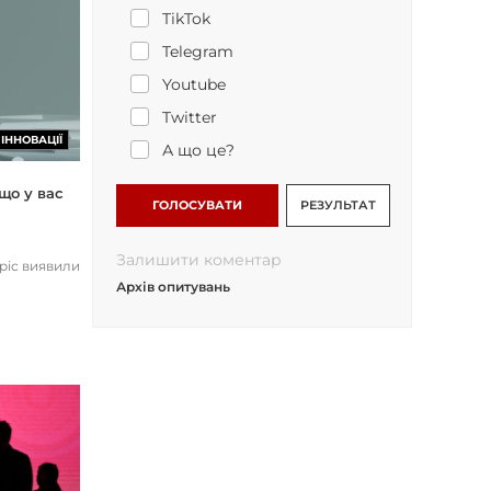
TikTok
Telegram
Youtube
Twitter
ІННОВАЦІЇ
А що це?
що у вас
ГОЛОСУВАТИ
РЕЗУЛЬТАТ
Залишити коментар
opic виявили
Архів опитувань