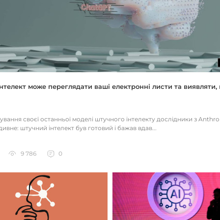
нтелект може переглядати ваші електронні листи та виявляти, 
тування своєї останньої моделі штучного інтелекту дослідники з Anthr
ивне: штучний інтелект був готовий і бажав вдав...
9 786
0