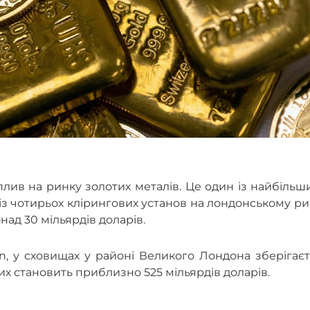
плив на ринку золотих металів. Це один із найбільш
н із чотирьох клірингових установ на лондонському р
над 30 мільярдів доларів.
on, у сховищах у районі Великого Лондона зберігає
ких становить приблизно 525 мільярдів доларів.