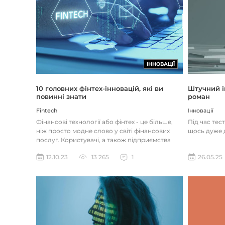
ІННОВАЦІЇ
Штучний і
10 головних фінтех-інновацій, які ви
роман
повинні знати
Інновації
Fintech
Під час тес
Фінансові технології або фінтех - це більше,
щось дуже д
ніж просто модне слово у світі фінансових
послуг. Користувачі, а також підприємства
наздоганяють тенденці...
26.05.25
12.10.23
13 265
1