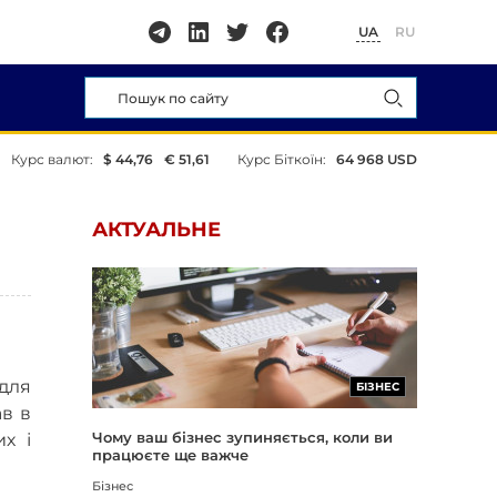
UA
RU
Курс валют:
$ 44,76
€ 51,61
Курс Біткоїн:
64 968 USD
АКТУАЛЬНЕ
 для
БІЗНЕС
ав в
Чому ваш бізнес зупиняється, коли ви
х і
працюєте ще важче
Бізнес