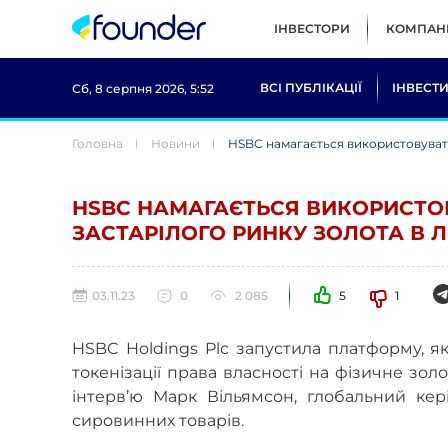
ІНВЕСТОРИ
КОМПАНІ
ВСІ ПУБЛІКАЦІЇ
ІНВЕСТИ
Сб, 8 серпня 2026, 5:52
Головна
Новини
HSBC намагається використовувати
HSBC НАМАГАЄТЬСЯ ВИКОРИСТО
ЗАСТАРІЛОГО РИНКУ ЗОЛОТА В 
03.11.23
0
2 085
5
1
HSBC Holdings Plc запустила платформу, я
токенізації права власності на фізичне золо
інтерв’ю Марк Вільямсон, глобальний кер
сировинних товарів.