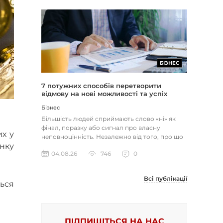
БІЗНЕС
7 потужних способів перетворити
відмову на нові можливості та успіх
Бізнес
Більшість людей сприймають слово «ні» як
фінал, поразку або сигнал про власну
их у
неповноцінність. Незалежно від того, про що
инку
йдеться — відхилене резюме,...
04.08.26
746
0
Всі публікації
ться
ПІДПИШІТЬСЯ НА НАС