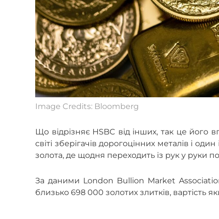
Image Credits: Bloomberg
Що відрізняє HSBC від інших, так це його в
світі зберігачів дорогоцінних металів і оди
золота, де щодня переходить із рук у руки по
За даними London Bullion Market Associati
близько 698 000 золотих злитків, вартість я