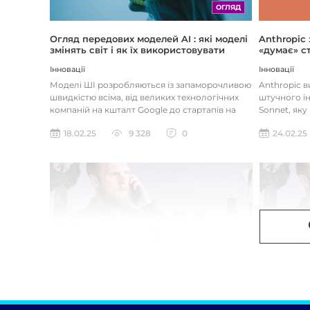
ОГЛЯД
Огляд передових моделей AI : які моделі
Anthropic
змінять світ і як їх використовувати
«думає» ст
Інновації
Інновації
Моделі ШІ розробляються із запаморочливою
Anthropic 
швидкістю всіма, від великих технологічних
штучного ін
компаній на кшталт Google до стартапів на
Sonnet, яку
кшталт OpenAI і Anthrop...
«думала» на
18.02.25
9 328
0
24.02.25