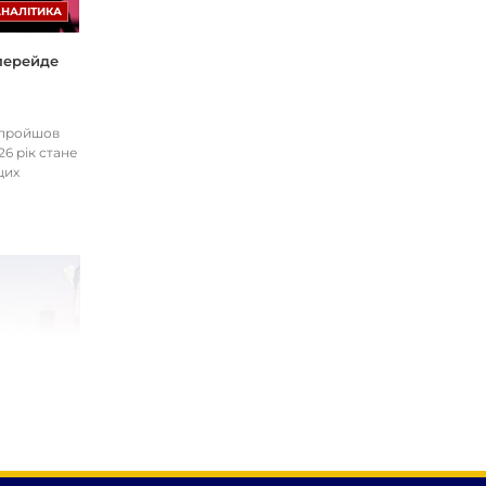
АНАЛІТИКА
 перейде
І пройшов
26 рік стане
цих