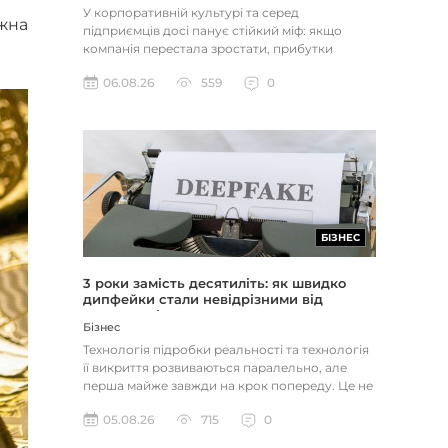
У корпоративній культурі та серед
жна
підприємців досі панує стійкий міф: якщо
компанія перестала зростати, прибутки
застопорилися або виникли проблеми з...
06.08.26
559
0
БІЗНЕС
3 роки замість десятиліть: як швидко
дипфейки стали невідрізними від
реальності
Бізнес
Технологія підробки реальності та технологія
її викриття розвиваються паралельно, але
перша майже завжди на крок попереду. Це не
метафора, а те, як вл...
05.08.26
715
0