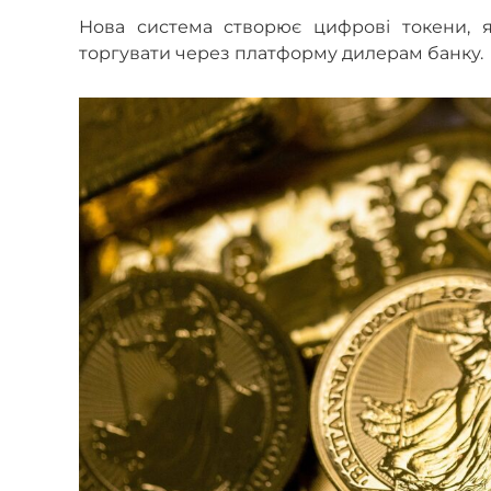
Нова система створює цифрові токени, я
торгувати через платформу дилерам банку.