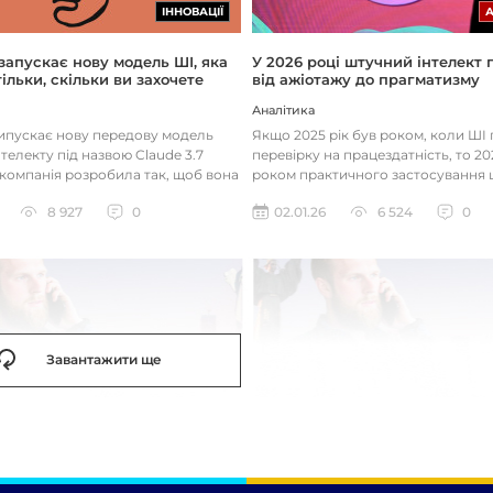
ІННОВАЦІЇ
 запускає нову модель ШІ, яка
У 2026 році штучний інтелект
ільки, скільки ви захочете
від ажіотажу до прагматизму
Аналітика
випускає нову передову модель
Якщо 2025 рік був роком, коли Ш
телекту під назвою Claude 3.7
перевірку на працездатність, то 20
 компанія розробила так, щоб вона
роком практичного застосування 
д питаннями с...
технологій. Фокус вже зміщу...
8 927
0
02.01.26
6 524
0
Завантажити ще