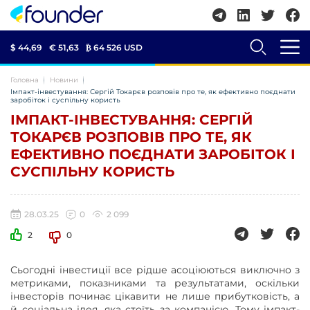
$ 44,69
€ 51,63
₿
64 526 USD
Головна
Новини
Імпакт-інвестування: Сергій Токарєв розповів про те, як ефективно поєднати
заробіток і суспільну користь
ІМПАКТ-ІНВЕСТУВАННЯ: СЕРГІЙ
ТОКАРЄВ РОЗПОВІВ ПРО ТЕ, ЯК
ЕФЕКТИВНО ПОЄДНАТИ ЗАРОБІТОК І
СУСПІЛЬНУ КОРИСТЬ
28.03.25
0
2 099
2
0
Сьогодні інвестиції все рідше асоціюються виключно з
метриками, показниками та результатами, оскільки
інвесторів починає цікавити не лише прибутковість, а
й соціальна ідея, яка стоїть за компанією. Тому імпакт-