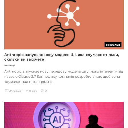
ІННОВАЦІЇ
Anthropic запускає нову модель ШІ, яка «думає» стільки,
скільки ви захочете
Інновації
Anthropic випускає нову передову модель штучного інтелекту під
назвою Claude 3.7 Sonnet, яку компанія розробила так, щоб вона
«думала» над питаннями с...
24.02.25
8 884
0