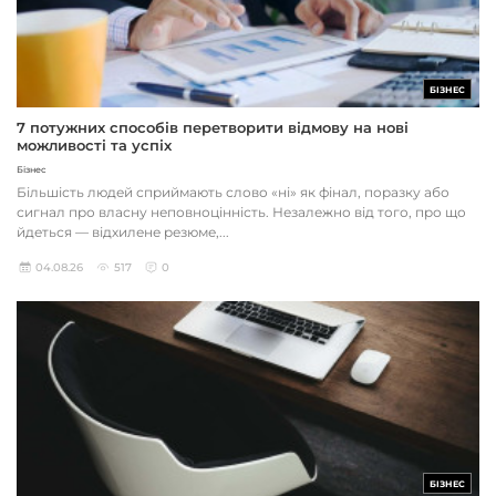
БІЗНЕС
7 потужних способів перетворити відмову на нові
можливості та успіх
Бізнес
Більшість людей сприймають слово «ні» як фінал, поразку або
сигнал про власну неповноцінність. Незалежно від того, про що
йдеться — відхилене резюме,...
04.08.26
517
0
БІЗНЕС