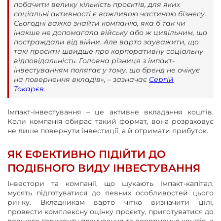
побачити велику кількість проєктів, для яких
соціальні активності є важливою частиною бізнесу.
Сьогодні важко знайти компанію, яка б так чи
інакше не допомагала війську або ж цивільним, що
постраждали від війни. Але варто зауважити, що
такі проєкти швидше про корпоративну соціальну
відповідальність. Головна різниця з імпакт-
інвестуванням полягає у тому, що бренд не очікує
на повернення вкладів», – зазначає
Сергій
Токарєв
.
Імпакт-інвестування – це активне вкладання коштів.
Коли компанія обирає такий формат, вона розраховує
не лише повернути інвестиції, а й отримати прибуток.
ЯК ЕФЕКТИВНО ПІДІЙТИ ДО
ПОДІБНОГО ВИДУ ІНВЕСТУВАННЯ
Інвестори та компанії, що шукають імпакт-капітал,
мусять підготуватися до певних особливостей цього
ринку. Вкладникам варто чітко визначити цілі,
провести комплексну оцінку проєкту, приготуватися до
довшого горизонту планування та повернення коштів, а