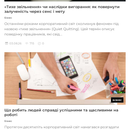
«Тихе звільнення» чи наслідки вигорання: як повернути
залученість через сенс і мету
Бізнес
Останніми роками корпоративний світ сколихнув феномен під
назвою «тихе звільнення» (Quiet Quitting). Цей термін описує
поведінку працівників, які свід...
03.08.26
715
0
БІЗНЕС
Що робить людей справді успішними та щасливими на
роботі
Бізнес
Протягом десятиліть корпоративний світ намагався розгадати