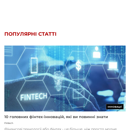
ПОПУЛЯРНІ СТАТТІ
ІННОВАЦІЇ
10 головних фінтех-інновацій, які ви повинні знати
Fintech
Фінансові технології або фінтех - це більше, ніж просто модне