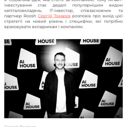
інвестування стає дедалі популярнішим видом
капіталовкладень. ІТ-інвестор, співзасновник та
партнер Roosh
Сергій Токарєв
розповів про вихід цієї
стратегії на новий рівень і специфіки, які потрібно
враховувати вкладникам і компаніям.
Сергій Токарєв