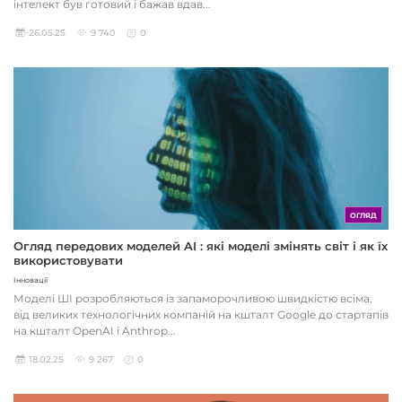
інтелект був готовий і бажав вдав...
26.05.25
9 740
0
ОГЛЯД
Огляд передових моделей AI : які моделі змінять світ і як їх
використовувати
Інновації
Моделі ШІ розробляються із запаморочливою швидкістю всіма,
від великих технологічних компаній на кшталт Google до стартапів
на кшталт OpenAI і Anthrop...
18.02.25
9 267
0