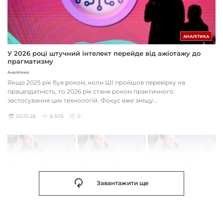
АНАЛІТИКА
У 2026 році штучний інтелект перейде від ажіотажу до
прагматизму
Аналітика
Якщо 2025 рік був роком, коли ШІ пройшов перевірку на
працездатність, то 2026 рік стане роком практичного
застосування цих технологій. Фокус вже зміщу...
02.01.26
6 505
0
Завантажити ще