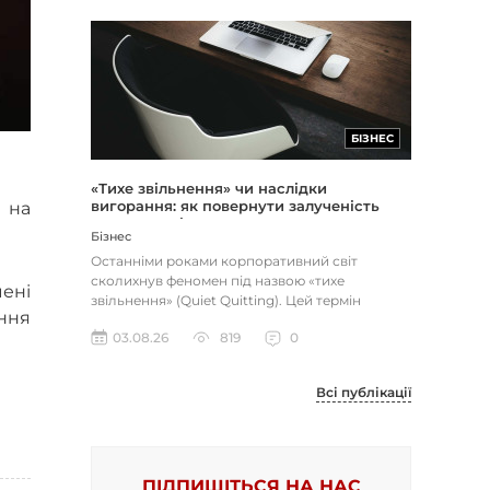
БІЗНЕС
«Тихе звільнення» чи наслідки
вигорання: як повернути залученість
 на
через сенс і мету
Бізнес
Останніми роками корпоративний світ
сколихнув феномен під назвою «тихе
чені
звільнення» (Quiet Quitting). Цей термін
ння
описує поведінку працівників, які свід...
03.08.26
819
0
Всі публікації
ПІДПИШІТЬСЯ НА НАС