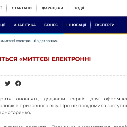
Ї
СТАРТАПИ
ФАУНДЕРИ
ПОДІЇ
ЦІЇ
АНАЛІТИКА
БІЗНЕС
ІННОВАЦІЇ
ЕКСПЕРТИ
 «миттєві електронні відстрочки»
ЯТЬСЯ «МИТТЄВІ ЕЛЕКТРОННІ
зерв+» оновлять, додавши сервіс для оформле
чоловіків призовного віку. Про це повідомила заступ
Черногоренко.