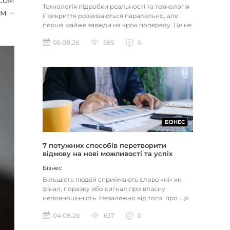
сом
Технологія підробки реальності та технологія
ом –
її викриття розвиваються паралельно, але
перша майже завжди на крок попереду. Це не
метафора, а те, як вл...
05.08.26
585
0
БІЗНЕС
7 потужних способів перетворити
відмову на нові можливості та успіх
Бізнес
Більшість людей сприймають слово «ні» як
фінал, поразку або сигнал про власну
неповноцінність. Незалежно від того, про що
йдеться — відхилене резюме,...
04.08.26
637
0