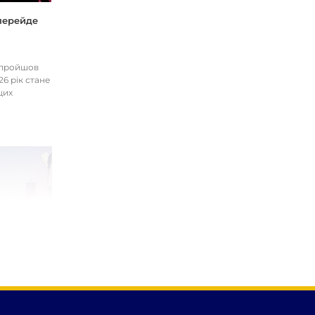
 перейде
І пройшов
26 рік стане
цих