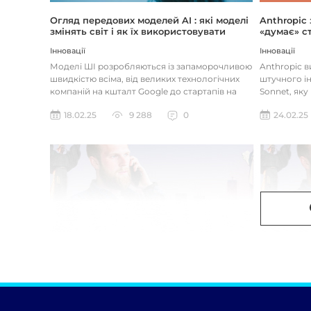
Огляд передових моделей AI : які моделі
Anthropic
змінять світ і як їх використовувати
«думає» ст
Інновації
Інновації
Моделі ШІ розробляються із запаморочливою
Anthropic 
швидкістю всіма, від великих технологічних
штучного ін
компаній на кшталт Google до стартапів на
Sonnet, яку
кшталт OpenAI і Anthrop...
«думала» на
18.02.25
9 288
0
24.02.25