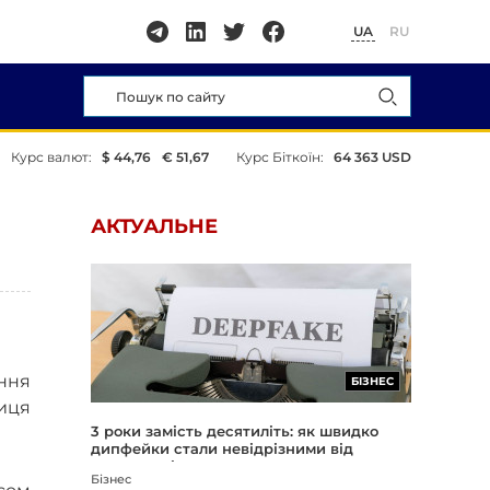
UA
RU
Курс валют:
$ 44,76
€ 51,67
Курс Біткоїн:
64 363 USD
АКТУАЛЬНЕ
ння
БІЗНЕС
ниця
3 роки замість десятиліть: як швидко
дипфейки стали невідрізними від
реальності
Бізнес