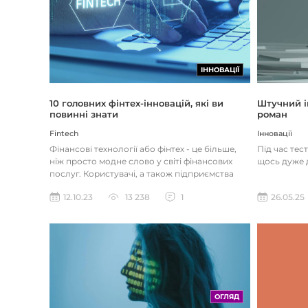
ІННОВАЦІЇ
Штучний і
10 головних фінтех-інновацій, які ви
роман
повинні знати
Інновації
Fintech
Під час тес
Фінансові технології або фінтех - це більше,
щось дуже д
ніж просто модне слово у світі фінансових
послуг. Користувачі, а також підприємства
наздоганяють тенденці...
26.05.25
12.10.23
13 238
1
ОГЛЯД