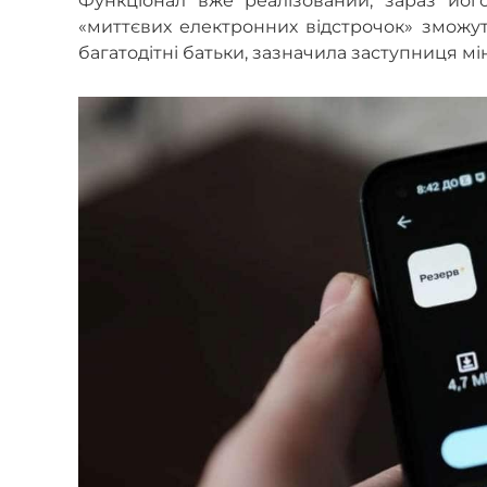
Функціонал вже реалізований, зараз йог
«миттєвих електронних відстрочок» зможуть
багатодітні батьки, зазначила заступниця мін