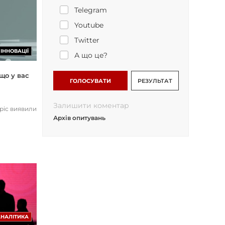
Telegram
Youtube
Twitter
ІННОВАЦІЇ
А що це?
що у вас
ГОЛОСУВАТИ
РЕЗУЛЬТАТ
Залишити коментар
opic виявили
Архів опитувань
АНАЛІТИКА