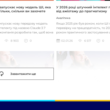
 запускає нову модель ШІ, яка
У 2026 році штучний інтелект
ільки, скільки ви захочете
від ажіотажу до прагматизму
Аналітика
випускає нову передову модель
Якщо 2025 рік був роком, коли Ш
телекту під назвою Claude 3.7
перевірку на працездатність, то 20
 компанія розробила так, щоб вона
роком практичного застосування 
д питаннями с...
технологій. Фокус вже зміщу...
8 903
0
02.01.26
6 517
0
Завантажити ще