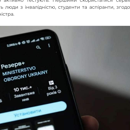
о активно тестують. Першими скористатися серві
 люди з інвалідністю, студенти та аспіранти, згод
істра.