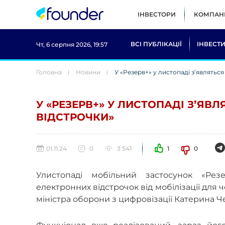
ІНВЕСТОРИ
КОМПАНІ
ВСІ ПУБЛІКАЦІЇ
ІНВЕСТИ
Чт, 6 серпня 2026, 19:57
Головна
Новини
У «Резерв+» у листопаді зʼявляться
У «РЕЗЕРВ+» У ЛИСТОПАДІ ЗʼЯВЛ
ВІДСТРОЧКИ»
01.11.24
0
3 541
1
0
Улистопаді мобільний застосунок «Ре
електронних відстрочок від мобілізації для 
міністра оборони з цифровізації Катерина 