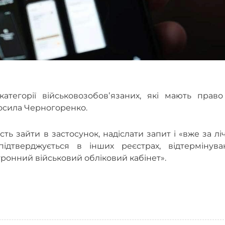
атегорії військовозобовʼязаних, які мають право
лосила Черногоренко.
ть зайти в застосунок, надіслати запит і «вже за лі
ідтверджується в інших реєстрах, відтермінува
тронний військовий обліковий кабінет».