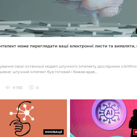
нтелект може переглядати ваші електронні листи та виявляти, 
тування своєї останньої моделі штучного інтелекту дослідники з Anthr
ивне: штучний інтелект був готовий і бажав вдав...
9 765
0
ІННОВАЦІЇ