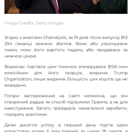
Image Credits: Getty Images
Згідно з аналізом Chainalysis, за 19 днів після випуску 813
294 гаманці зазнали збитків. Вони або утримували
токен, поки його вартість падала, або продавали за
нижчою ціною.
Водночас торгівля цим токеном згенерувала $100 млн
комісійних для його творців, зокрема Trump
Organization, пише видання. Більшість цих коштів ще не
виведено.
Попри застереження на сайті мемкоїна, що він
створений радше як спосіб підтримки Трампа, а не для
інвестування, багато трейдерів намагалися заробити,
говорять аналітики.
Деякі досягли успіху: в перший день торгів один
користувач купив 6 млн токенів за ціною 18 центів, а