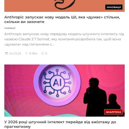
ІННОВАЦІЇ
Anthropic запускає нову модель ШІ, яка «думає» стільки,
скільки ви захочете
Інновації
Anthropic випускає нову передову модель штучного інтелекту під
назвою Claude 3.7 Sonnet, яку компанія розробила так, щоб вона
«думала» над питаннями с...
24.02.25
8 964
0
АНАЛІТИКА
У 2026 році штучний інтелект перейде від ажіотажу до
прагматизму