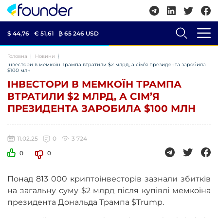
$ 44,76
€ 51,61
₿
65 246 USD
Головна
Новини
Інвестори в мемкоїн Трампа втратили $2 млрд, а сім’я президента заробила
$100 млн
ІНВЕСТОРИ В МЕМКОЇН ТРАМПА
ВТРАТИЛИ $2 МЛРД, А СІМ’Я
ПРЕЗИДЕНТА ЗАРОБИЛА $100 МЛН
11.02.25
0
3 724
0
0
Понад 813 000 криптоінвесторів зазнали збитків
на загальну суму $2 млрд після купівлі мемкоїна
президента Дональда Трампа $Trump.