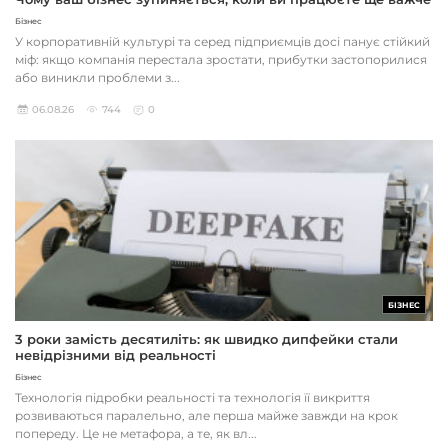
Бізнес
У корпоративній культурі та серед підприємців досі панує стійкий
міф: якщо компанія перестала зростати, прибутки застопорилися
або виникли проблеми з...
06.08.26
744
0
БІЗНЕС
3 роки замість десятиліть: як швидко дипфейки стали
невідрізними від реальності
Бізнес
Технологія підробки реальності та технологія її викриття
розвиваються паралельно, але перша майже завжди на крок
попереду. Це не метафора, а те, як вл...