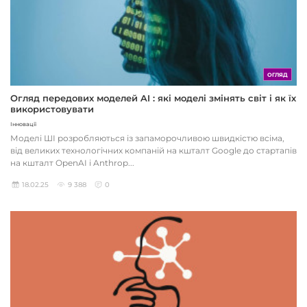
ОГЛЯД
Огляд передових моделей AI : які моделі змінять світ і як їх
використовувати
Інновації
Моделі ШІ розробляються із запаморочливою швидкістю всіма,
від великих технологічних компаній на кшталт Google до стартапів
на кшталт OpenAI і Anthrop...
18.02.25
9 388
0