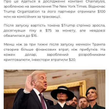
Про це йдеться в дослідженні компанії Chainalysis,
зробленою на замовлення The New York Times. Водночас
Trump Organization та його партнери отримали $100
млн на комісійних за транзакції.
Після запуску вартість токена $Trump стрімко зросла,
досягнувши піку в $75 за монету, але невдовзі
обвалилася до $16.
Менш ніж за три тижні після запуску мемкоїн Трампа
створив більше фінансових втрат, ніж прибутків. На
кожен долар, зароблений розробниками
криптовалюти, інвестори втратили $20.