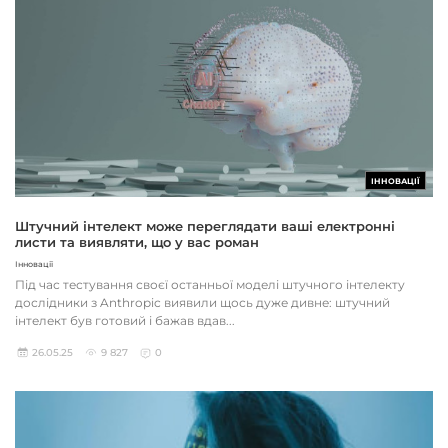
ІННОВАЦІЇ
Штучний інтелект може переглядати ваші електронні
листи та виявляти, що у вас роман
Інновації
Під час тестування своєї останньої моделі штучного інтелекту
дослідники з Anthropic виявили щось дуже дивне: штучний
інтелект був готовий і бажав вдав...
26.05.25
9 827
0