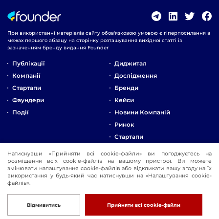
При використанні матеріалів сайту обов'язковою умовою є гіперпосилання в
межах першого абзацу на сторінку розташування вихідної статті із
зазначенням бренду видання Founder
Публікації
Диджитал
Компанії
Дослідження
Стартапи
Бренди
Фаундери
Кейси
Події
Новини Компаній
Ринок
Стартапи
Натиснувши «Прийняти всі cookie-файли» ви погоджуєтесь на
Про Компанію
розміщення всіх cookie-файлів на вашому пристрої. Ви можете
Реклама
змінювати налаштування cookie-файлів або відкликати вашу згоду на їх
використання у будь-який час натиснувши на «Налаштування cookie-
Контакти
файлів».
© 2016-2026 Founder
Розробка
Відмивитись
Прийняти всі cookie-файли