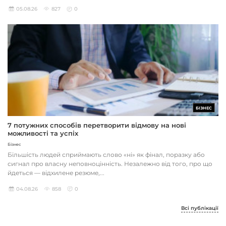
05.08.26
827
0
БІЗНЕС
7 потужних способів перетворити відмову на нові
можливості та успіх
Бізнес
Більшість людей сприймають слово «ні» як фінал, поразку або
сигнал про власну неповноцінність. Незалежно від того, про що
йдеться — відхилене резюме,...
04.08.26
858
0
Всі публікації