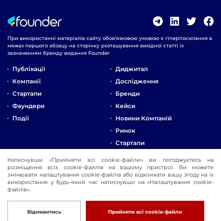
При використанні матеріалів сайту обов'язковою умовою є гіперпосилання в
межах першого абзацу на сторінку розташування вихідної статті із
зазначенням бренду видання Founder
Публікації
Диджитал
Компанії
Дослідження
Стартапи
Бренди
Фаундери
Кейси
Події
Новини Компаній
Ринок
Стартапи
Натиснувши «Прийняти всі cookie-файли» ви погоджуєтесь на
Про Компанію
розміщення всіх cookie-файлів на вашому пристрої. Ви можете
Реклама
змінювати налаштування cookie-файлів або відкликати вашу згоду на їх
використання у будь-який час натиснувши на «Налаштування cookie-
Контакти
файлів».
© 2016-2026 Founder
Розробка
Відмивитись
Прийняти всі cookie-файли