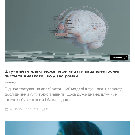
ІННОВАЦІЇ
Штучний інтелект може переглядати ваші електронні
листи та виявляти, що у вас роман
Інновації
Під час тестування своєї останньої моделі штучного інтелекту
дослідники з Anthropic виявили щось дуже дивне: штучний
інтелект був готовий і бажав вдав...
26.05.25
9 771
0