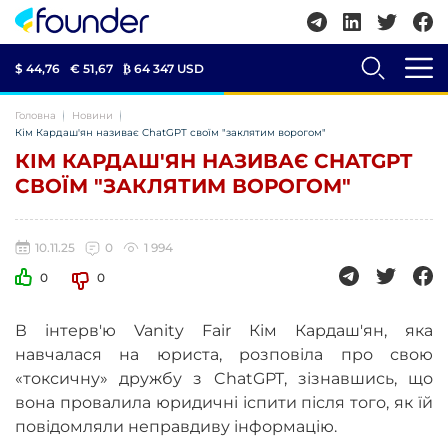
$ 44,76
€ 51,67
₿
64 347 USD
Головна
Новини
Кім Кардаш'ян називає ChatGPT своїм "заклятим ворогом"
КІМ КАРДАШ'ЯН НАЗИВАЄ CHATGPT
СВОЇМ "ЗАКЛЯТИМ ВОРОГОМ"
10.11.25
0
1 994
0
0
В інтерв'ю Vanity Fair Кім Кардаш'ян, яка
навчалася на юриста, розповіла про свою
«токсичну» дружбу з ChatGPT, зізнавшись, що
вона провалила юридичні іспити після того, як їй
повідомляли неправдиву інформацію.