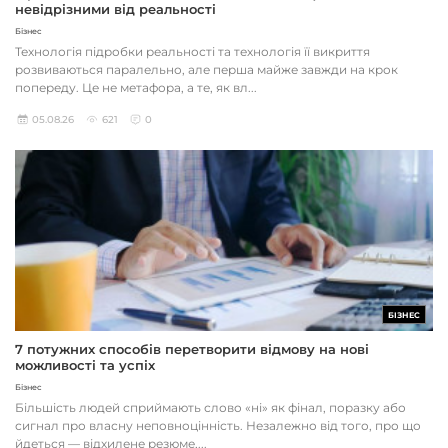
невідрізними від реальності
Бізнес
Технологія підробки реальності та технологія її викриття
розвиваються паралельно, але перша майже завжди на крок
попереду. Це не метафора, а те, як вл...
05.08.26
621
0
БІЗНЕС
7 потужних способів перетворити відмову на нові
можливості та успіх
Бізнес
Більшість людей сприймають слово «ні» як фінал, поразку або
сигнал про власну неповноцінність. Незалежно від того, про що
йдеться — відхилене резюме,...