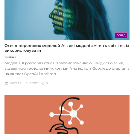
ОГЛЯД
Огляд передових моделей AI : які моделі змінять світ і як їх
використовувати
Інновації
Моделі ШІ розробляються із запаморочливою швидкістю всіма,
від великих технологічних компаній на кшталт Google до стартапів
на кшталт OpenAI і Anthrop...
18.02.25
9 297
0