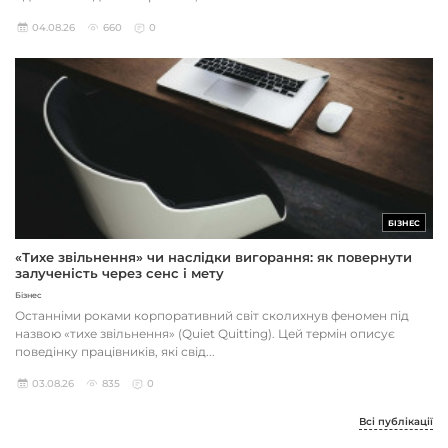
04.08.26
660
0
БІЗНЕС
«Тихе звільнення» чи наслідки вигорання: як повернути
залученість через сенс і мету
Бізнес
Останніми роками корпоративний світ сколихнув феномен під
назвою «тихе звільнення» (Quiet Quitting). Цей термін описує
поведінку працівників, які свід...
03.08.26
835
0
Всі публікації