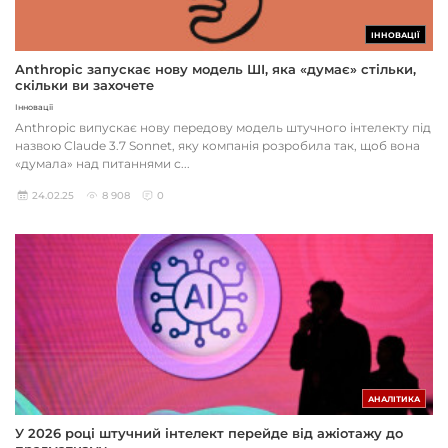
ІННОВАЦІЇ
Anthropic запускає нову модель ШІ, яка «думає» стільки,
скільки ви захочете
Інновації
Anthropic випускає нову передову модель штучного інтелекту під
назвою Claude 3.7 Sonnet, яку компанія розробила так, щоб вона
«думала» над питаннями с...
24.02.25
8 908
0
АНАЛІТИКА
У 2026 році штучний інтелект перейде від ажіотажу до