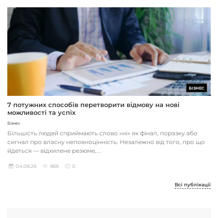
БІЗНЕС
7 потужних способів перетворити відмову на нові
можливості та успіх
Бізнес
Більшість людей сприймають слово «ні» як фінал, поразку або
сигнал про власну неповноцінність. Незалежно від того, про що
йдеться — відхилене резюме,...
04.08.26
866
0
Всі публікації