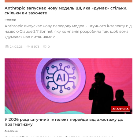
Anthropic запускає нову модель ШІ, яка «думає» стільки,
скільки ви захочете
Інновації
Anthropic випускає нову передову модель штучного інтелекту під
назвою Claude 3.7 Sonnet, яку компанія розробила так, щоб вона
«думала» над питаннями с...
24.02.25
8 973
0
АНАЛІТИКА
У 2026 році штучний інтелект перейде від ажіотажу до
прагматизму
Аналітика