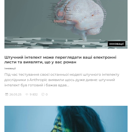
ІННОВАЦІЇ
Штучний інтелект може переглядати ваші електронні
листи та виявляти, що у вас роман
Інновації
Під час тестування своєї останньої моделі штучного інтелекту
дослідники з Anthropic виявили щось дуже дивне: штучний
інтелект був готовий і бажав вдав...
26.05.25
9 832
0