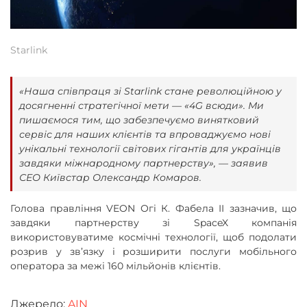
Starlink
«Наша співпраця зі Starlink стане революційною у
досягненні стратегічної мети — «4G всюди». Ми
пишаємося тим, що забезпечуємо винятковий
сервіс для наших клієнтів та впроваджуємо нові
унікальні технології світових гігантів для українців
завдяки міжнародному партнерству», — заявив
СЕО Київстар Олександр Комаров.
Голова правління VEON Огі К. Фабела II зазначив, що
завдяки партнерству зі SpaceX компанія
використовуватиме космічні технології, щоб подолати
розрив у зв’язку і розширити послуги мобільного
оператора за межі 160 мільйонів клієнтів.
Джерело:
AIN