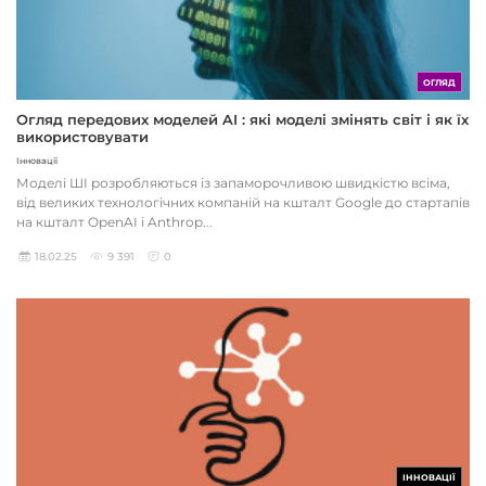
ОГЛЯД
Огляд передових моделей AI : які моделі змінять світ і як їх
використовувати
Інновації
Моделі ШІ розробляються із запаморочливою швидкістю всіма,
від великих технологічних компаній на кшталт Google до стартапів
на кшталт OpenAI і Anthrop...
18.02.25
9 391
0
ІННОВАЦІЇ