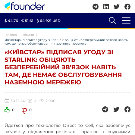
$ 44,76
€ 51,61
₿
64 921 USD
Головна
Новини
«Київстар» підписав угоду зі Starlink: обіцяють безперебійний зв’язок навіть
там, де немає обслуговування наземною мережею
«КИЇВСТАР» ПІДПИСАВ УГОДУ ЗІ
STARLINK: ОБІЦЯЮТЬ
БЕЗПЕРЕБІЙНИЙ ЗВ’ЯЗОК НАВІТЬ
ТАМ, ДЕ НЕМАЄ ОБСЛУГОВУВАННЯ
НАЗЕМНОЮ МЕРЕЖЕЮ
30.12.24
0
2 906
0
0
Йдеться про технологію Direct to Cell, яка забезпечує
зв’язок у віддалених регіонах і працює з існуючими