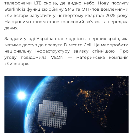
телефонами LTE скрізь, де видно небо. Нову послугу
Starlink із функцією обміну SMS та OTT-повідомленнями
«Київстар» запустить у четвертому кварталі 2025 року.
Наступним етапом стане голосовий зв’язок та передача
даних.
Завдяки угоді Україна стане однією з перших країн, яка
матиме доступ до послуги Direct to Cell. Це має зробити
національну інфраструктуру зв'язку стійкішою. Про
угоду повідомила VEON — материнська компанія
«Київстар».