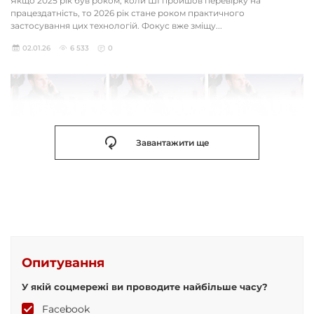
Якщо 2025 рік був роком, коли ШІ пройшов перевірку на
працездатність, то 2026 рік стане роком практичного
застосування цих технологій. Фокус вже зміщу...
02.01.26
6 533
0
Завантажити ще
Опитування
У якій соцмережі ви проводите найбільше часу?
Facebook