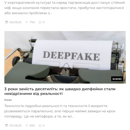
У корпоративній культурі та серед підприємців досі панує стійкий
міф: якщо компанія перестала зростати, прибутки застопорилися
або виникли проблеми з...
06.08.26
756
0
БІЗНЕС
3 роки замість десятиліть: як швидко дипфейки стали
невідрізними від реальності
Бізнес
Технологія підробки реальності та технологія її викриття
розвиваються паралельно, але перша майже завжди на крок
попереду. Це не метафора, а те, як вл...
05.08.26
836
0