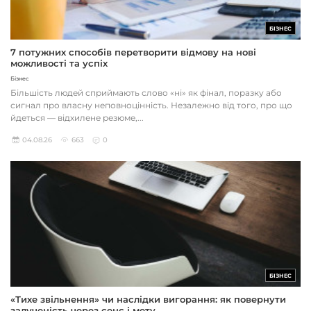
БІЗНЕС
7 потужних способів перетворити відмову на нові
можливості та успіх
Бізнес
Більшість людей сприймають слово «ні» як фінал, поразку або
сигнал про власну неповноцінність. Незалежно від того, про що
йдеться — відхилене резюме,...
04.08.26
663
0
БІЗНЕС
«Тихе звільнення» чи наслідки вигорання: як повернути
залученість через сенс і мету