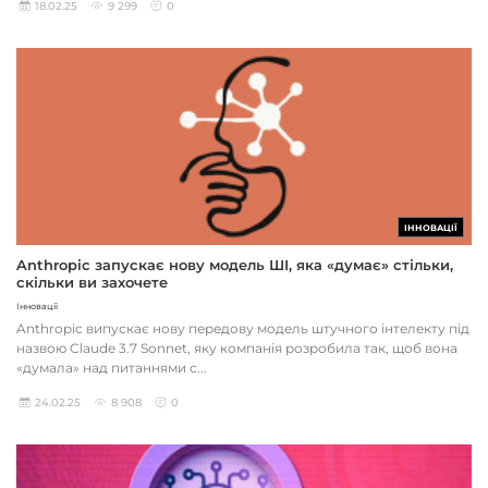
18.02.25
9 299
0
ІННОВАЦІЇ
Anthropic запускає нову модель ШІ, яка «думає» стільки,
скільки ви захочете
Інновації
Anthropic випускає нову передову модель штучного інтелекту під
назвою Claude 3.7 Sonnet, яку компанія розробила так, щоб вона
«думала» над питаннями с...
24.02.25
8 908
0