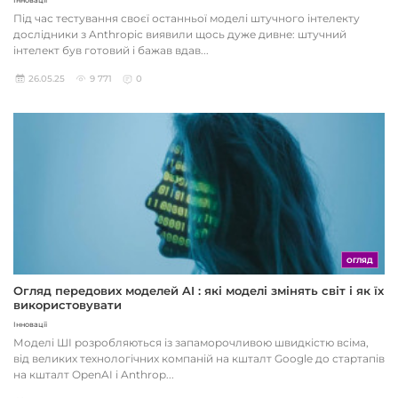
Інновації
Під час тестування своєї останньої моделі штучного інтелекту
дослідники з Anthropic виявили щось дуже дивне: штучний
інтелект був готовий і бажав вдав...
26.05.25
9 771
0
ОГЛЯД
Огляд передових моделей AI : які моделі змінять світ і як їх
використовувати
Інновації
Моделі ШІ розробляються із запаморочливою швидкістю всіма,
від великих технологічних компаній на кшталт Google до стартапів
на кшталт OpenAI і Anthrop...