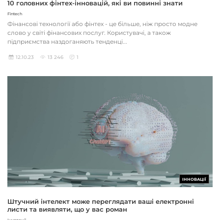
10 головних фінтех-інновацій, які ви повинні знати
Fintech
Фінансові технології або фінтех - це більше, ніж просто модне
слово у світі фінансових послуг. Користувачі, а також
підприємства наздоганяють тенденці...
12.10.23
13 246
1
ІННОВАЦІЇ
Штучний інтелект може переглядати ваші електронні
листи та виявляти, що у вас роман