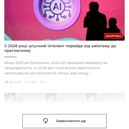
АНАЛІТИКА
У 2026 році штучний інтелект перейде від ажіотажу до
прагматизму
Аналітика
Якщо 2025 рік був роком, коли ШІ пройшов перевірку на
працездатність, то 2026 рік стане роком практичного
застосування цих технологій. Фокус вже зміщу...
02.01.26
6 522
0
Завантажити ще