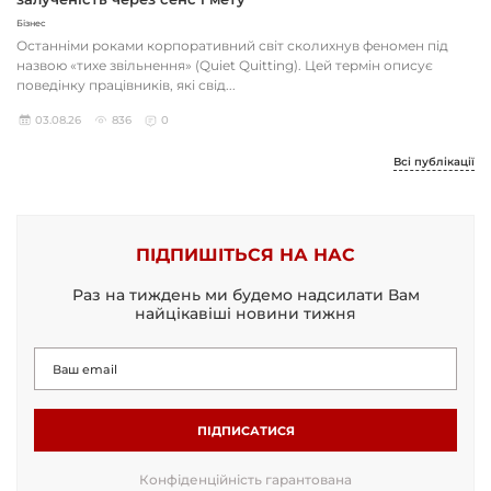
Бізнес
Останніми роками корпоративний світ сколихнув феномен під
назвою «тихе звільнення» (Quiet Quitting). Цей термін описує
поведінку працівників, які свід...
03.08.26
836
0
Всі публікації
ПІДПИШІТЬСЯ НА НАС
Раз на тиждень ми будемо надсилати Вам
найцікавіші новини тижня
ПІДПИСАТИСЯ
Конфіденційність гарантована