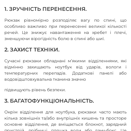
1. ЗРУЧНІСТЬ ПЕРЕНЕСЕННЯ.
Рюкзак рівномірно розподіляє вагу по спині, що
особливо важливо при перенесенні великої кількості
речей. Це знижує навантаження на хребет і плечі,
зменшуючи вірогідність болю в спині або шиї.
2. ЗАХИСТ ТЕХНІКИ.
Сучасні рюкзаки обладнані м’якими відділеннями, які
відмінно захищають ноутбук від ударів, вологи і
температурних перепадів. Додаткові панелі або
водовідштовхувальна тканина значно
підвищують рівень безпеки.
3. БАГАТОФУНКЦІОНАЛЬНІСТЬ.
Окрім відділення для ноутбука, рюкзаки часто мають
кілька зовнішніх та/або внутрішніх кишень та просторе
основне відділення, де вміщається блокнот, зарядний
пристрій, дрібниці, пляшка води або ланч-бокс. Це