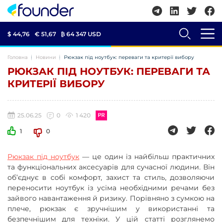
$ 44,76
€ 51,67
₿
64 347 USD
Головна
Новини
Рюкзак під ноутбук: переваги та критерії вибору
РЮКЗАК ПІД НОУТБУК: ПЕРЕВАГИ ТА
КРИТЕРІЇ ВИБОРУ
25.06.25
0
1 420
1
0
Рюкзак під ноутбук
— це один із найбільш практичних
та функціональних аксесуарів для сучасної людини. Він
об’єднує в собі комфорт, захист та стиль, дозволяючи
переносити ноутбук із усіма необхідними речами без
зайвого навантаження й ризику. Порівняно з сумкою на
плече, рюкзак є зручнішим у використанні та
безпечнішим для техніки. У цій статті розглянемо