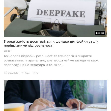
БІЗНЕС
3 роки замість десятиліть: як швидко дипфейки стали
невідрізними від реальності
Бізнес
Технологія підробки реальності та технологія її викриття
розвиваються паралельно, але перша майже завжди на крок
попереду. Це не метафора, а те, як вл...
05.08.26
623
0