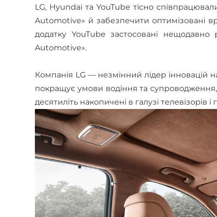
LG, Hyundai та YouTube тісно співпрацюва
Automotive» й забезпечити оптимізовані вр
додатку YouTube застосовані нещодавно 
Automotive».
Компанія LG — незмінний лідер інновацій н
покращує умови водіння та супроводження, 
десятиліть накопичені в галузі телевізорів і 