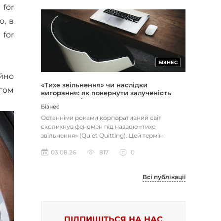
 for
о, в
for
БІЗНЕС
ійно
«Тихе звільнення» чи наслідки
ягом
вигорання: як повернути залученість
через сенс і мету
Бізнес
Останніми роками корпоративний світ
сколихнув феномен під назвою «тихе
звільнення» (Quiet Quitting). Цей термін
описує поведінку працівників, які свід...
03.08.26
817
0
Всі публікації
ПІДПИШІТЬСЯ НА НАС