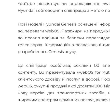
YouTube відсвяткували впровадження «we
Hyundai, і обговорили співпрацю з метою п
Нові моделі Hyundai Genesis оснащені інф
всі переваги webOS. Пасажири на передніх і
до правил водіння та безпеки переглядат
телевізорах. Інформаційно-розважальні ди
розробленого Genesis звуку.
Ця співпраця особлива, оскільки LG вп
контенту. LG презентувала «webOS for Au
клієнтського досвіду й послуг в дорозі. П
webOS, сукупні продажі якої досягли 200 мі
нову версію для транспортних засобів,
широким спектром відмінних послуг, включа