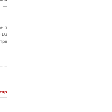
, —
нія
р LG
рії
тар