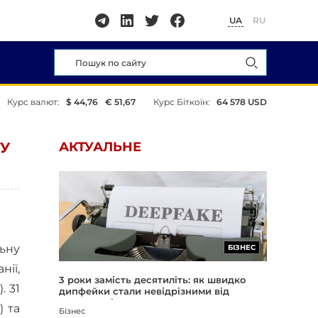
UA
RU
Курс валют:
$ 44,76
€ 51,67
Курс Біткоїн:
64 578 USD
У
АКТУАЛЬНЕ
льну
БІЗНЕС
нії,
3 роки замість десятиліть: як швидко
. 31
дипфейки стали невідрізними від
реальності
) та
Бізнес