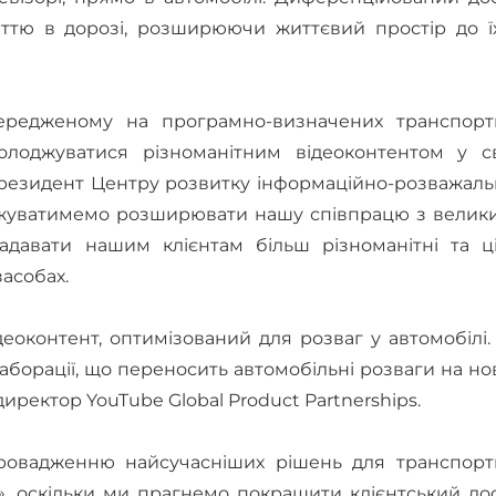
иттю в дорозі, розширюючи життєвий простір до їх
середженому на програмно-визначених транспорт
лоджуватися різноманітним відеоконтентом у св
-президент Центру розвитку інформаційно-розважал
вжуватимемо розширювати нашу співпрацю з велик
адавати нашим клієнтам більш різноманітні та ці
асобах.
деоконтент, оптимізований для розваг у автомобілі
аборації, що переносить автомобільні розваги на н
директор YouTube Global Product Partnerships.
ровадженню найсучасніших рішень для транспорт
», оскільки ми прагнемо покращити клієнтський до