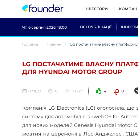
ІНВЕСТОРИ
КОМПАНІ
ВСІ ПУБЛІКАЦІЇ
ІНВЕСТИ
Чт, 6 серпня 2026, 18:00
Головна
Новини
LG постачатиме власну платформу 
LG ПОСТАЧАТИМЕ ВЛАСНУ ПЛАТ
ДЛЯ HYUNDAI MOTOR GROUP
07.11.23
0
2 067
4
0
Компанія LG Electronics (LG) оголосила, щ
систему для автомобілів з «webOS for Auto
для нових моделей Genesis Hyundai Motor Gro
жовтня на церемонії в Лос-Анджелесі, США,