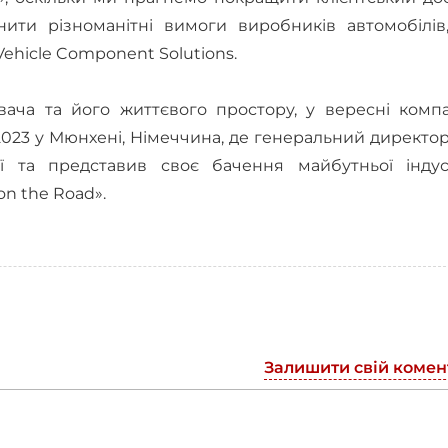
ьнити різноманітні вимоги виробників автомобілів
Vehicle Component Solutions.
ача та його життєвого простору, у вересні компа
2023 у Мюнхені, Німеччина, де генеральний директо
ї та представив своє бачення майбутньої індуст
on the Road».
Залишити свій комен