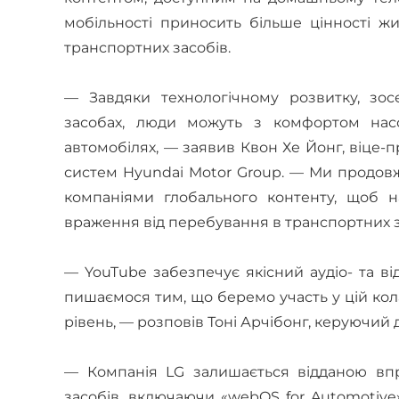
мобільності приносить більше цінності ж
транспортних засобів.
— Завдяки технологічному розвитку, зо
засобах, люди можуть з комфортом насо
автомобілях, — заявив Квон Хе Йонг, віце
систем Hyundai Motor Group. — Ми продо
компаніями глобального контенту, щоб н
враження від перебування в транспортних з
— YouTube забезпечує якісний аудіо- та ві
пишаємося тим, що беремо участь у цій кол
рівень, — розповів Тоні Арчібонг, керуючий 
— Компанія LG залишається відданою вп
засобів, включаючи «webOS for Automotive