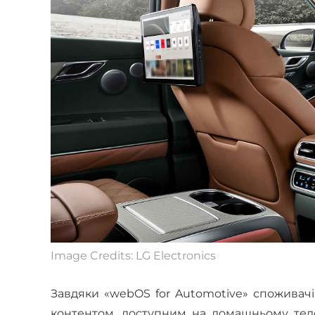
Image Credits: LG Electronics
Завдяки «webOS for Automotive» споживач
контентом, доступним на домашньому теле