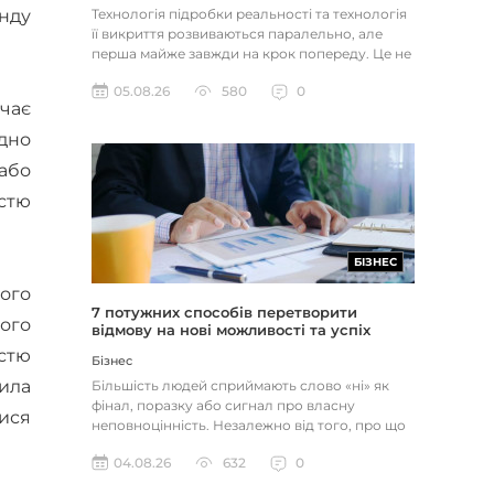
нду
Технологія підробки реальності та технологія
її викриття розвиваються паралельно, але
перша майже завжди на крок попереду. Це не
метафора, а те, як вл...
05.08.26
580
0
учає
ідно
або
істю
БІЗНЕС
ого
7 потужних способів перетворити
ого
відмову на нові можливості та успіх
істю
Бізнес
била
Більшість людей сприймають слово «ні» як
фінал, поразку або сигнал про власну
ися
неповноцінність. Незалежно від того, про що
йдеться — відхилене резюме,...
04.08.26
632
0