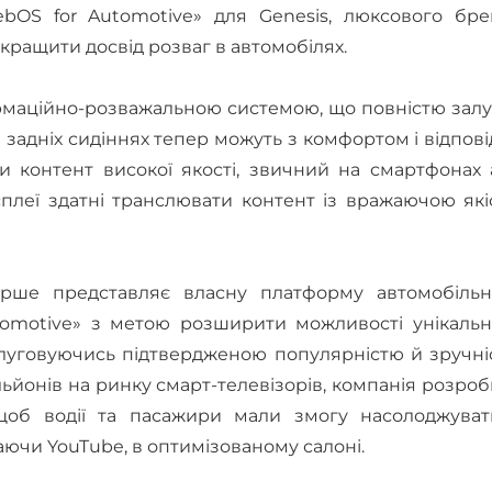
bOS for Automotive» для Genesis, люксового бре
окращити досвід розваг в автомобілях.
ормаційно-розважальною системою, що повністю зал
 задніх сидіннях тепер можуть з комфортом і відпов
и контент високої якості, звичний на смартфонах 
сплеї здатні транслювати контент із вражаючою як
ерше представляє власну платформу автомобільн
tomotive» з метою розширити можливості унікальн
ослуговуючись підтвердженою популярністю й зручн
льйонів на ринку смарт-телевізорів, компанія розро
 щоб водії та пасажири мали змогу насолоджуват
ючи YouTube, в оптимізованому салоні.