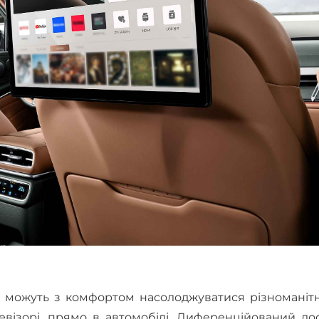
і можуть з комфортом насолоджуватися різноманіт
візорі, прямо в автомобілі. Диференційований дос