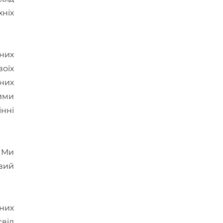
ніх
них
оїх
ьних
ими
нні
. Ми
овий
них
свід