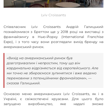
Lviv Croissants
Співвласник Lviv Croissants Андрій Галицький
познайомився з Бреттом ще у 2018 році на виставці з
франчайзингу в Нью-Йорку (International Franchise
Expo), і з того часу вони розглядали вихід бренду на
американський ринок.
«Вихід на американський ринок був
довготривалим і непростим, тому що він
кардинально відрізняється від європейського. Але
ми точно не збираємося зупинятися і вже ведемо
перемовини з потенційними франчайзами», —
сказав Галицький.
Основою меню американських Lviv Croissants, як і в
Україні, є свіжоспечені круасани. Для цього було
запущено виробництво, яке надалі зможе