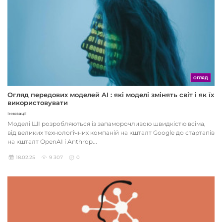
ОГЛЯД
Огляд передових моделей AI : які моделі змінять світ і як їх
використовувати
Інновації
Моделі ШІ розробляються із запаморочливою швидкістю всіма,
від великих технологічних компаній на кшталт Google до стартапів
на кшталт OpenAI і Anthrop...
18.02.25
9 307
0