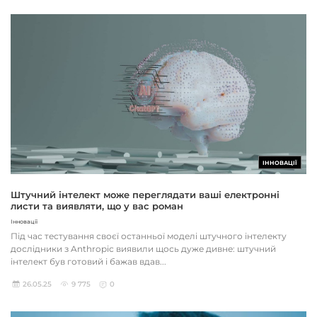
ІННОВАЦІЇ
Штучний інтелект може переглядати ваші електронні
листи та виявляти, що у вас роман
Інновації
Під час тестування своєї останньої моделі штучного інтелекту
дослідники з Anthropic виявили щось дуже дивне: штучний
інтелект був готовий і бажав вдав...
26.05.25
9 775
0