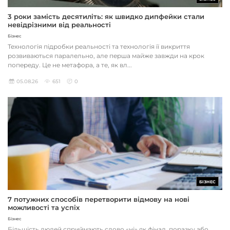
3 роки замість десятиліть: як швидко дипфейки стали
невідрізними від реальності
Бізнес
Технологія підробки реальності та технологія її викриття
розвиваються паралельно, але перша майже завжди на крок
попереду. Це не метафора, а те, як вл...
05.08.26
651
0
БІЗНЕС
7 потужних способів перетворити відмову на нові
можливості та успіх
Бізнес
Більшість людей сприймають слово «ні» як фінал, поразку або