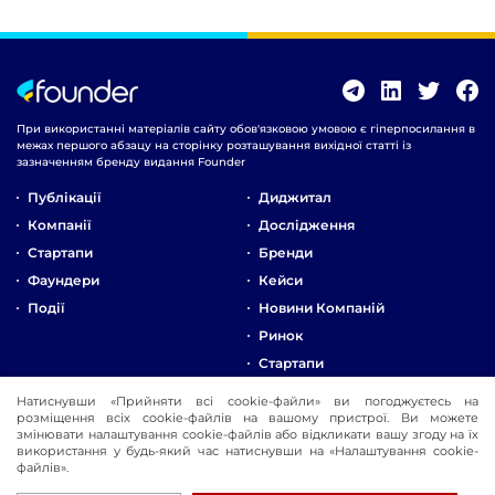
При використанні матеріалів сайту обов'язковою умовою є гіперпосилання в
межах першого абзацу на сторінку розташування вихідної статті із
зазначенням бренду видання Founder
Публікації
Диджитал
Компанії
Дослідження
Стартапи
Бренди
Фаундери
Кейси
Події
Новини Компаній
Ринок
Стартапи
Натиснувши «Прийняти всі cookie-файли» ви погоджуєтесь на
Про Компанію
розміщення всіх cookie-файлів на вашому пристрої. Ви можете
Реклама
змінювати налаштування cookie-файлів або відкликати вашу згоду на їх
використання у будь-який час натиснувши на «Налаштування cookie-
Контакти
файлів».