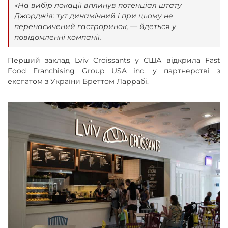
«На вибір локації вплинув потенціал штату
Джорджія: тут динамічний і при цьому не
перенасичений гастроринок, — йдеться у
повідомленні компанії.
Перший заклад Lviv Croissants у США відкрила Fast
Food Franchising Group USA inc. у партнерстві з
експатом з України Бреттом Ларрабі.