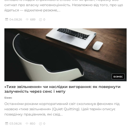
сигнал про власну неповноцінність. Незалежно від того, про що
йдеться — відхилене резюме,...
04.08.26
689
0
БІЗНЕС
«Тихе звільнення» чи наслідки вигорання: як повернути
залученість через сенс і мету
Бізнес
Останніми роками корпоративний світ сколихнув феномен під
назвою «тихе звільнення» (Quiet Quitting). Цей термін описує
поведінку працівників, які свід...
03.08.26
850
0