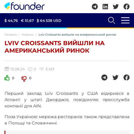
$ 44,76
€ 51,67
₿
64 538 USD
Головна
Новини
Lviv Croissants вийшли на американський ринок
LVIV CROISSANTS ВИЙШЛИ НА
АМЕРИКАНСЬКИЙ РИНОК
13.08.24
0
3 413
0
0
Перший заклад Lviv Croissants у США відкрився в
Атланті у штаті Джорджія, повідомляє пресслужба
компанії для AIN.
Поза Україною мережа ресторанів також представлена
в Польщі та Словаччині.