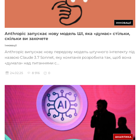
ІННОВАЦІЇ
Anthropic запускає нову модель ШІ, яка «думає» стільки,
скільки ви захочете
Інновації
Anthropic випускає нову передову модель штучного інтелекту під
назвою Claude 3.7 Sonnet, яку компанія розробила так, щоб вона
«думала» над питаннями с...
24.02.25
8 916
0
АНАЛІТИКА