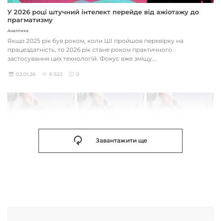
У 2026 році штучний інтелект перейде від ажіотажу до
прагматизму
Аналітика
Якщо 2025 рік був роком, коли ШІ пройшов перевірку на
працездатність, то 2026 рік стане роком практичного
застосування цих технологій. Фокус вже зміщу...
02.01.26
6 522
0
Завантажити ще