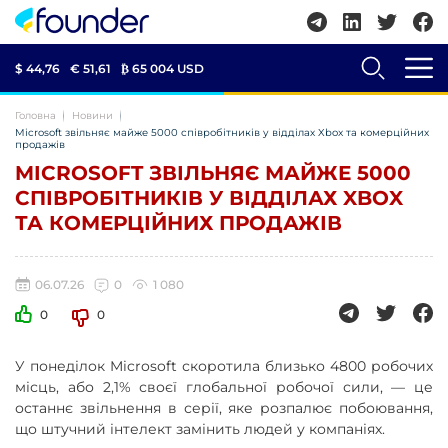
$ 44,76
€ 51,61
₿
65 004 USD
Головна
Новини
Microsoft звільняє майже 5000 співробітників у відділах Xbox та комерційних
продажів
MICROSOFT ЗВІЛЬНЯЄ МАЙЖЕ 5000
СПІВРОБІТНИКІВ У ВІДДІЛАХ XBOX
ТА КОМЕРЦІЙНИХ ПРОДАЖІВ
06.07.26
0
1 080
0
0
У понеділок Microsoft скоротила близько 4800 робочих
місць, або 2,1% своєї глобальної робочої сили, — це
останнє звільнення в серії, яке розпалює побоювання,
що штучний інтелект замінить людей у ​​компаніях.