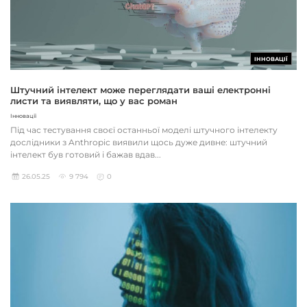
ІННОВАЦІЇ
Штучний інтелект може переглядати ваші електронні
листи та виявляти, що у вас роман
Інновації
Під час тестування своєї останньої моделі штучного інтелекту
дослідники з Anthropic виявили щось дуже дивне: штучний
інтелект був готовий і бажав вдав...
26.05.25
9 794
0