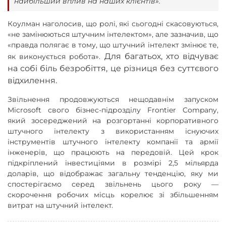
найбільший вплив на наших клієнтів».
Коулман наголосив, що ролі, які сьогодні скасовуються,
«не замінюються штучним інтелектом», але зазначив, що
«правда полягає в тому, що штучний інтелект змінює те,
Для багатьох, хто відчуває
як виконується робота».
на собі біль безробіття, це різниця без суттєвого
відхилення.
Звільнення продовжуються нещодавнім запуском
Microsoft свого бізнес-підрозділу Frontier Company,
який зосереджений на розгортанні корпоративного
штучного інтелекту з використанням існуючих
інструментів штучного інтелекту компанії та армії
інженерів, що працюють на передовій. Цей крок
підкріплений інвестиціями в розмірі 2,5 мільярда
доларів, що відображає загальну тенденцію, яку ми
спостерігаємо серед звільнень цього року —
скорочення робочих місць корелює зі збільшенням
витрат на штучний інтелект.