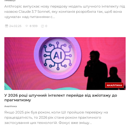
Інновації
Anthropic випускає нову передову модель штучного інтелекту під
назвою Claude 3.7 Sonnet, яку компанія розробила так, щоб вона
«думала» над питаннями с...
24.02.25
8 939
0
АНАЛІТИКА
У 2026 році штучний інтелект перейде від ажіотажу до
прагматизму
Аналітика
Якщо 2025 рік був роком, коли ШІ пройшов перевірку на
працездатність, то 2026 рік стане роком практичного
застосування цих технологій. Фокус вже зміщу...