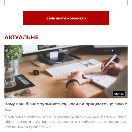
Залишити коментар
АКТУАЛЬНЕ
БІЗНЕС
Чому ваш бізнес зупиняється, коли ви працюєте ще важче
Бізнес
У корпоративній культурі та серед підприємців досі панує стійкий
міф: якщо компанія перестала зростати, прибутки застопорилися
або виникли проблеми з...