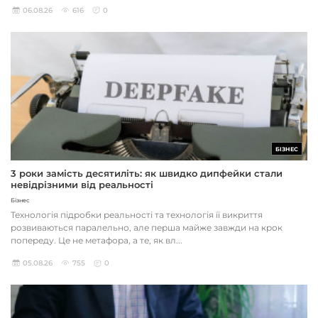
06.08.26
616
0
БІЗНЕС
3 роки замість десятиліть: як швидко дипфейки стали
невідрізними від реальності
Бізнес
Технологія підробки реальності та технологія її викриття
розвиваються паралельно, але перша майже завжди на крок
попереду. Це не метафора, а те, як вл...
05.08.26
755
0