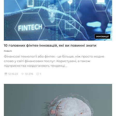
ІННОВАЦІЇ
10 головних фінтех-інновацій, які ви повинні знати
Fintech
Фінансові технології або фінтех - це більше, ніж просто модне
слово у світі фінансових послуг. Користувачі, а також
підприємства наздоганяють тенденці...
12.10.23
13 276
1