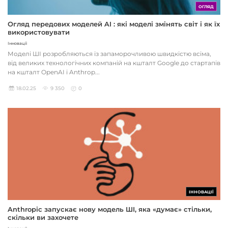
ОГЛЯД
Огляд передових моделей AI : які моделі змінять світ і як їх
використовувати
Інновації
Моделі ШІ розробляються із запаморочливою швидкістю всіма,
від великих технологічних компаній на кшталт Google до стартапів
на кшталт OpenAI і Anthrop...
18.02.25
9 350
0
ІННОВАЦІЇ
Anthropic запускає нову модель ШІ, яка «думає» стільки,
скільки ви захочете