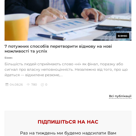
БІЗНЕС
7 потужних способів перетворити відмову на нові
можливості та успіх
Бізнес
Більшість людей сприймають слово «ні» як фінал, поразку або
сигнал про власну неповноцінність. Незалежно від того, про що
йдеться — відхилене резюме,...
04.08.26
780
0
Всі публікації
ПІДПИШІТЬСЯ НА НАС
Раз на тиждень ми будемо надсилати Вам