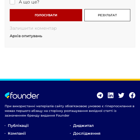
А що це?
ГОЛОСУВАТИ
РЕЗУЛЬТАТ
Залишити коментар
Архів опитувань
При використанні матеріалів сайту обов'язковою умовою є гіперпосилання в
межах першого абзацу на сторінку розташування вихідної статті із
зазначенням бренду видання Founder
Публікації
Диджитал
Компанії
Дослідження