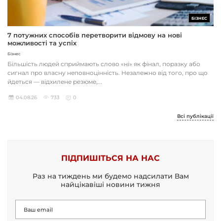
БІЗНЕС
7 потужних способів перетворити відмову на нові
можливості та успіх
Бізнес
Більшість людей сприймають слово «ні» як фінал, поразку або
сигнал про власну неповноцінність. Незалежно від того, про що
йдеться — відхилене резюме,...
04.08.26
733
0
Всі публікації
ПІДПИШІТЬСЯ НА НАС
Раз на тиждень ми будемо надсилати Вам
найцікавіші новини тижня