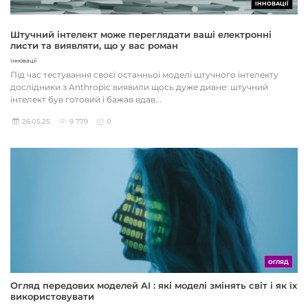
ІННОВАЦІЇ
Штучний інтелект може переглядати ваші електронні
листи та виявляти, що у вас роман
Інновації
Під час тестування своєї останньої моделі штучного інтелекту
дослідники з Anthropic виявили щось дуже дивне: штучний
інтелект був готовий і бажав вдав...
26.05.25
9 779
0
ОГЛЯД
Огляд передових моделей AI : які моделі змінять світ і як їх
використовувати