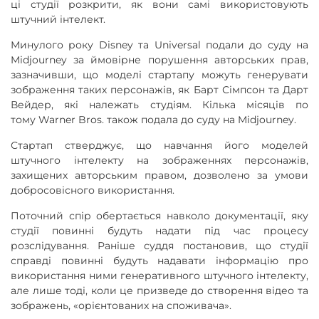
ці студії розкрити, як вони самі використовують
штучний інтелект.
Минулого року Disney та Universal подали до суду на
Midjourney за ймовірне порушення авторських прав,
зазначивши, що моделі стартапу можуть генерувати
зображення таких персонажів, як Барт Сімпсон та Дарт
Вейдер, які належать студіям. Кілька місяців по
тому Warner Bros. також подала до суду на Midjourney.
Стартап стверджує, що навчання його моделей
штучного інтелекту на зображеннях персонажів,
захищених авторським правом, дозволено за умови
добросовісного використання.
Поточний спір обертається навколо документації, яку
студії повинні будуть надати під час процесу
розслідування. Раніше суддя постановив, що студії
справді повинні будуть надавати інформацію про
використання ними генеративного штучного інтелекту,
але лише тоді, коли це призведе до створення відео та
зображень, «орієнтованих на споживача».