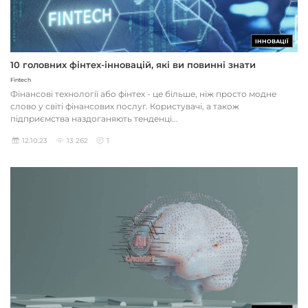
ІННОВАЦІЇ
10 головних фінтех-інновацій, які ви повинні знати
Fintech
Фінансові технології або фінтех - це більше, ніж просто модне
слово у світі фінансових послуг. Користувачі, а також
підприємства наздоганяють тенденці...
12.10.23
13 262
1