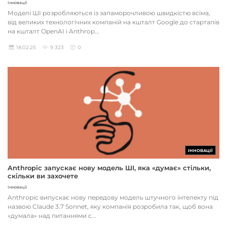
Інновації
Моделі ШІ розробляються із запаморочливою швидкістю всіма,
від великих технологічних компаній на кшталт Google до стартапів
на кшталт OpenAI і Anthrop...
18.02.25
9 323
0
ІННОВАЦІЇ
Anthropic запускає нову модель ШІ, яка «думає» стільки,
скільки ви захочете
Інновації
Anthropic випускає нову передову модель штучного інтелекту під
назвою Claude 3.7 Sonnet, яку компанія розробила так, щоб вона
«думала» над питаннями с...