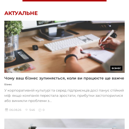
АКТУАЛЬНЕ
БІЗНЕС
Чому ваш бізнес зупиняється, коли ви працюєте ще важче
Бізнес
У корпоративній культурі та серед підприємців досі панує стійкий
міф: якщо компанія перестала зростати, прибутки застопорилися
або виникли проблеми з...
06.08.26
546
0