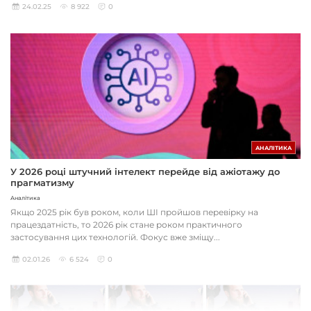
24.02.25
8 922
0
АНАЛІТИКА
У 2026 році штучний інтелект перейде від ажіотажу до
прагматизму
Аналітика
Якщо 2025 рік був роком, коли ШІ пройшов перевірку на
працездатність, то 2026 рік стане роком практичного
застосування цих технологій. Фокус вже зміщу...
02.01.26
6 524
0