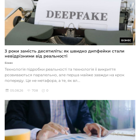
БІЗНЕС
3 роки замість десятиліть: як швидко дипфейки стали
невідрізними від реальності
Бізнес
Технологія підробки реальності та технологія її викриття
розвиваються паралельно, але перша майже завжди на крок
попереду. Це не метафора, а те, як вл...
05.08.26
708
0