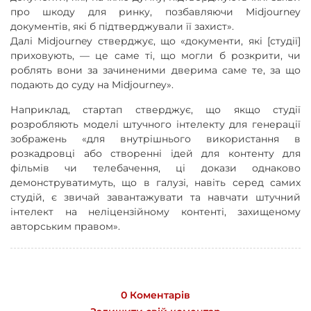
про шкоду для ринку, позбавляючи Midjourney
документів, які б підтверджували її захист».
Далі Midjourney стверджує, що «документи, які [студії]
приховують, — це саме ті, що могли б розкрити, чи
роблять вони за зачиненими дверима саме те, за що
подають до суду на Midjourney».
Наприклад, стартап стверджує, що якщо студії
розробляють моделі штучного інтелекту для генерації
зображень «для внутрішнього використання в
розкадровці або створенні ідей для контенту для
фільмів чи телебачення, ці докази однаково
демонструватимуть, що в галузі, навіть серед самих
студій, є звичай завантажувати та навчати штучний
інтелект на неліцензійному контенті, захищеному
авторським правом».
0 Коментарів