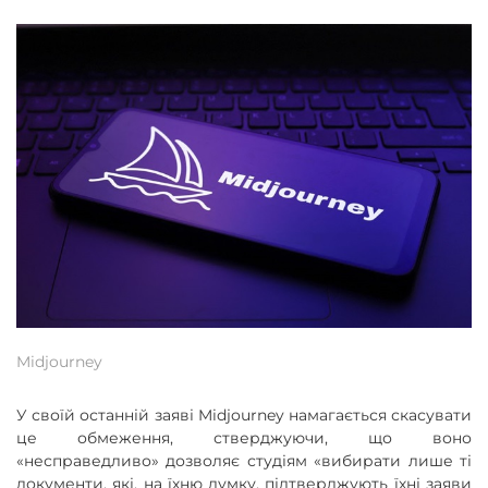
Midjourney
У своїй останній заяві Midjourney намагається скасувати
це обмеження, стверджуючи, що воно
«несправедливо» дозволяє студіям «вибирати лише ті
документи, які, на їхню думку, підтверджують їхні заяви