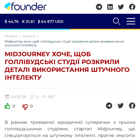
$ 44,76
€ 51,61
₿
64 877 USD
Головна
Новини
Midjourney хоче, щоб голлівудські студії розкрили деталі використання
штучного інтелекту
MIDJOURNEY ХОЧЕ, ЩОБ
ГОЛЛІВУДСЬКІ СТУДІЇ РОЗКРИЛИ
ДЕТАЛІ ВИКОРИСТАННЯ ШТУЧНОГО
ІНТЕЛЕКТУ
04.07.26
0
967
0
0
В рамках триваючої юридичної суперечки з трьома
голлівудськими студіями, стартап Midjourney, що
спеціалізується на штучному інтелекті, прагне змусити