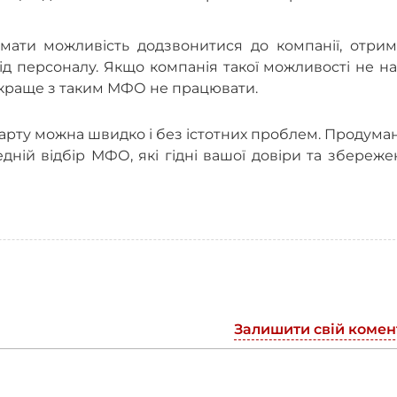
мати можливість додзвонитися до компанії, отрим
від персоналу. Якщо компанія такої можливості не н
б, краще з таким МФО не працювати.
карту можна швидко і без істотних проблем. Продум
ній відбір МФО, які гідні вашої довіри та збереж
Залишити свій комен