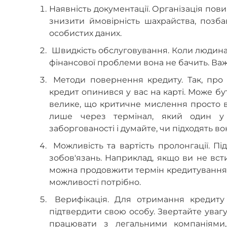
Наявність документації. Організація пов
знизити ймовірність шахрайства, позб
особистих даних.
Швидкість обслуговування. Коли людина 
фінансової проблеми вона не бачить. Важ
Методи повернення кредиту. Так, про 
кредит опинився у вас на карті. Може бу
велике, що критичне мислення просто в
лише через термінал, який один у м
заборгованості і думайте, чи підходять в
Можливість та вартість пролонгації. П
зобов'язань. Наприклад, якщо ви не вст
можна продовжити термін кредитування. 
можливості потрібно.
Верифікація. Для отримання кредиту 
підтвердити свою особу. Звертайте увагу, 
працювати з легальними компаніями