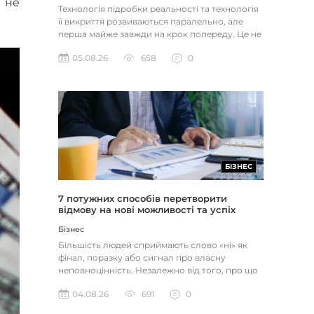
 не
Технологія підробки реальності та технологія
її викриття розвиваються паралельно, але
перша майже завжди на крок попереду. Це не
метафора, а те, як вл...
05.08.26
658
0
БІЗНЕС
7 потужних способів перетворити
відмову на нові можливості та успіх
Бізнес
Більшість людей сприймають слово «ні» як
фінал, поразку або сигнал про власну
неповноцінність. Незалежно від того, про що
йдеться — відхилене резюме,...
04.08.26
691
0