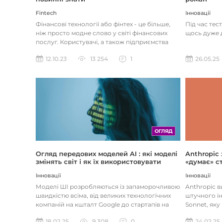
Інновації
Fintech
Під час тес
Фінансові технології або фінтех - це більше,
щось дуже д
ніж просто модне слово у світі фінансових
послуг. Користувачі, а також підприємства
наздоганяють тенденці...
26.05.25
12.10.23
13 254
1
ОГЛЯД
Огляд передових моделей AI : які моделі
Anthropic
змінять світ і як їх використовувати
«думає» ст
Інновації
Інновації
Моделі ШІ розробляються із запаморочливою
Anthropic 
швидкістю всіма, від великих технологічних
штучного ін
компаній на кшталт Google до стартапів на
Sonnet, яку
кшталт OpenAI і Anthrop...
«думала» на
18.02.25
9 308
0
24.02.25