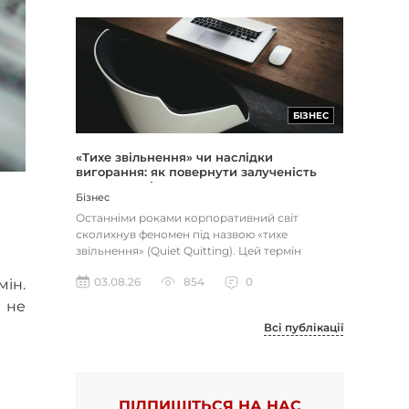
БІЗНЕС
«Тихе звільнення» чи наслідки
вигорання: як повернути залученість
через сенс і мету
Бізнес
Останніми роками корпоративний світ
сколихнув феномен під назвою «тихе
звільнення» (Quiet Quitting). Цей термін
описує поведінку працівників, які свід...
03.08.26
854
0
мін.
 не
Всі публікації
ПІДПИШІТЬСЯ НА НАС