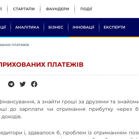
Ї
СТАРТАПИ
ФАУНДЕРИ
ПОДІЇ
ЦІЇ
АНАЛІТИКА
БІЗНЕС
ІННОВАЦІЇ
ЕКСПЕРТИ
ованих платежів
А ПРИХОВАНИХ ПЛАТЕЖІВ
 фінансування, а знайти гроші за друзями та знайо
роші до зарплати чи отримання прибутку через б
 доходів.
едитори і, здавалося б, проблем із отриманням по