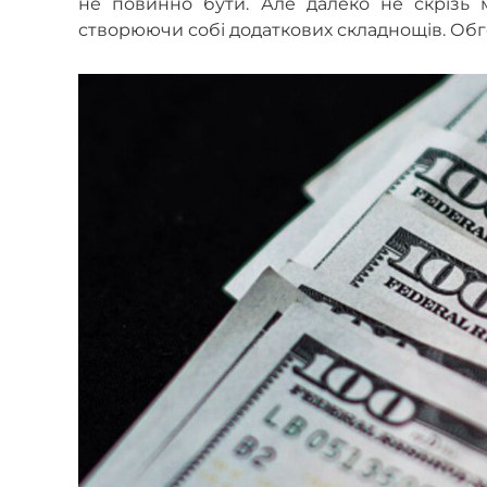
не повинно бути. Але далеко не скрізь
створюючи собі додаткових складнощів. Обг