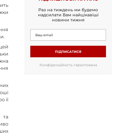
лить
Раз на тиждень ми будемо
жки
надсилати Вам найцікавіші
новини тижня
ення
би.
цей
ПІДПИСАТИСЯ
льки
ожна
Конфіденційність гарантована
ння
них
роші
о її
 та
ливо
ших