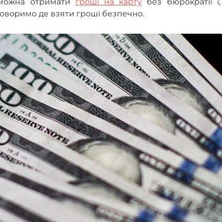
 можна отримати
гроші на карту
без бюрократії і,
оворимо де взяти гроші безпечно.