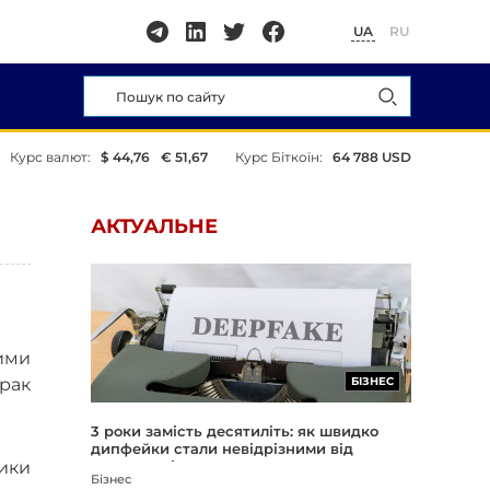
UA
RU
Курс валют:
$ 44,76
€ 51,67
Курс Біткоїн:
64 788 USD
АКТУАЛЬНЕ
мими
рак
БІЗНЕС
3 роки замість десятиліть: як швидко
дипфейки стали невідрізними від
зики
реальності
Бізнес