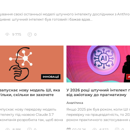
тування своєї останньої моделі штучного інтелекту дослідники з Anthr
ивне: штучний інтелект був готовий і бажав вдав...
9 775
0
ІННОВАЦІЇ
 запускає нову модель ШІ, яка
У 2026 році штучний інтелект
ільки, скільки ви захочете
від ажіотажу до прагматизму
Аналітика
випускає нову передову модель
Якщо 2025 рік був роком, коли Ш
телекту під назвою Claude 3.7
перевірку на працездатність, то 20
 компанія розробила так, щоб вона
роком практичного застосування 
д питаннями с...
технологій. Фокус вже зміщу...
8 916
0
02.01.26
6 522
0