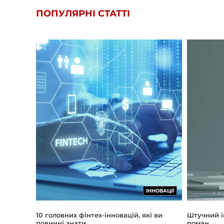
ПОПУЛЯРНІ СТАТТІ
ІННОВАЦІЇ
Штучний і
10 головних фінтех-інновацій, які ви
роман
повинні знати