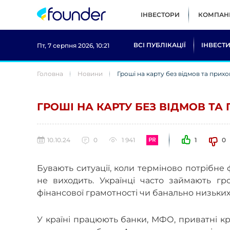
ІНВЕСТОРИ
КОМПАНІ
ВСІ ПУБЛІКАЦІЇ
ІНВЕСТИ
Пт, 7 серпня 2026, 10:21
Головна
Новини
Гроші на карту без відмов та прих
ГРОШІ НА КАРТУ БЕЗ ВІДМОВ Т
10.10.24
0
1 941
1
0
Бувають ситуації, коли терміново потрібне
не виходить. Українці часто займають г
фінансової грамотності чи банально низьких
У країні працюють банки, МФО, приватні кр