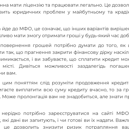
инна мати ліцензію та працювати легально. Це дозво
авить юридичних проблем у майбутньому та краді
йде до МФО, це означає, що інших варіантів виріш
ливо мати змогу отримати гроші у будь-який час до
повернення грошей потрібно думати до того, як 
ти так, що прагнення закрити фінансову дірку наскі
имикається, і ви забуваєте, що сплатити кредит м
істі. Дивіться можливості заздалегідь погаше
они вам.
ід цим поняттям слід розуміти продовження кредит
игаєте виплатити всю суму кредиту вчасно, то за г
Може пролонгація вам не знадобиться, але знати пр
нерідко потрібно зареєструватися на сайті МФО
які дані ви запитують, і чи готові ви їх надати. Важ
, це дозволить знизити ризик потрапляння ва