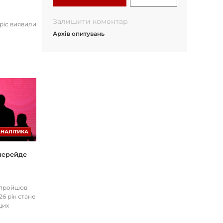
Залишити коментар
opic виявили
Архів опитувань
АНАЛІТИКА
 перейде
І пройшов
26 рік стане
цих