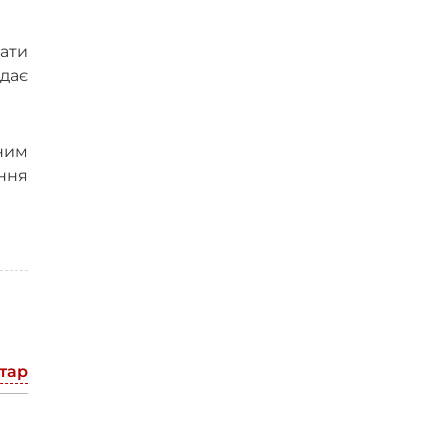
ати
адає
аним
ення
тар