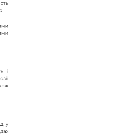
сть
р.
ними
ими
ь і
зії
акож
д, у
одах