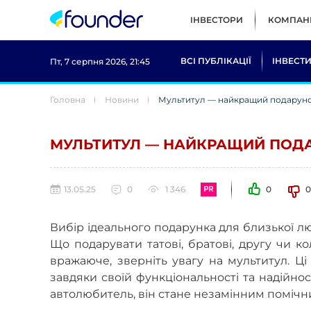
ІНВЕСТОРИ
КОМПАНІ
ВСІ ПУБЛІКАЦІЇ
ІНВЕСТИ
Пт, 7 серпня 2026, 21:45
Головна
Новини
Мультитул — найкращий подарун
МУЛЬТИТУЛ — НАЙКРАЩИЙ ПОД
13.05.25
0
1 346
0
Вибір ідеального подарунка для близької 
Що подарувати татові, братові, другу чи к
вражаюче, зверніть увагу на мультитул. Ц
завдяки своїй функціональності та надійност
автолюбитель, він стане незамінним помічн