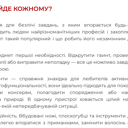
ІЙДЕ КОЖНОМУ?
 для безлічі завдань, з яким впорається будь-х
одить людям найрізноманітніших професій і захопл
нт такий популярний і що робить його незамінним 
едмет першої необхідності. Відкрутити гвинт, пров
 олії або виправити неполадку — все це можливо зав
рою.
менти — справжня знахідка для любителів активн
тофункціональності, вони ідеально підходять для похо
и консерви, полагодити спорядження або нав
а природі. В одному пристрої ховається цілий на
-якій непередбачуваній ситуації.
ійність. Вбудовані ножі, плоскогубці та інструменти
легко впоратися з приманками, замінити волосінь 