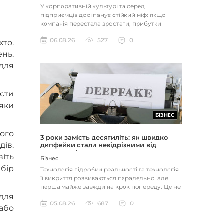
У корпоративній культурі та серед
підприємців досі панує стійкий міф: якщо
компанія перестала зростати, прибутки
застопорилися або виникли проблеми з...
06.08.26
527
0
то.
ень.
для
ести
дяки
БІЗНЕС
ого
3 роки замість десятиліть: як швидко
дів.
дипфейки стали невідрізними від
реальності
іть
Бізнес
бір
Технологія підробки реальності та технологія
її викриття розвиваються паралельно, але
перша майже завжди на крок попереду. Це не
 для
метафора, а те, як вл...
05.08.26
687
0
або