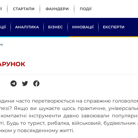
Ї
СТАРТАПИ
ФАУНДЕРИ
ПОДІЇ
ЦІЇ
АНАЛІТИКА
БІЗНЕС
ІННОВАЦІЇ
ЕКСПЕРТИ
ок
АРУНОК
0
людини часто перетворюється на справжню головоло
олезі? Якщо ви шукаєте щось практичне, універсаль
і компактні інструменти давно завоювали популярн
і. Будь то турист, рибалка, військовий, будівельник
иком у повсякденному житті.