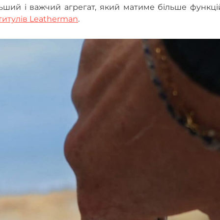
льший і важчий агрегат, який матиме більше функці
титулів Leatherman
.