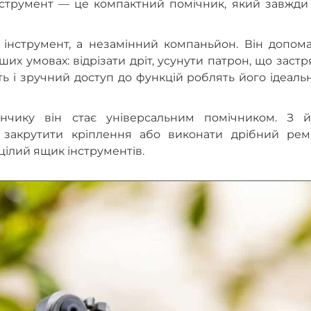
інструмент — це компактний помічник, який завжди
о інструмент, а незамінний компаньйон. Він допом
их умовах: відрізати дріт, усунути патрон, що застр
сть і зручний доступ до функцій роблять його ідеал
анчику він стає універсальним помічником. З й
 закрутити кріплення або виконати дрібний рем
цілий ящик інструментів.