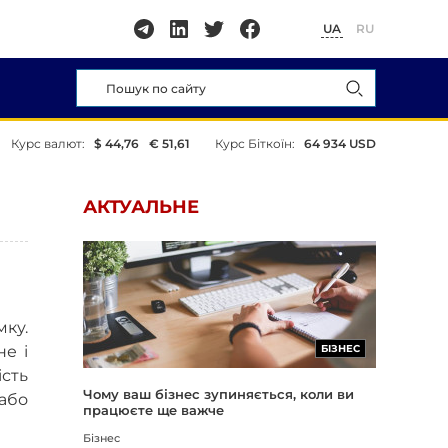
UA
RU
Курс валют:
$ 44,76
€ 51,61
Курс Біткоїн:
64 934 USD
АКТУАЛЬНЕ
мку.
не і
БІЗНЕС
ість
Чому ваш бізнес зупиняється, коли ви
 або
працюєте ще важче
Бізнес