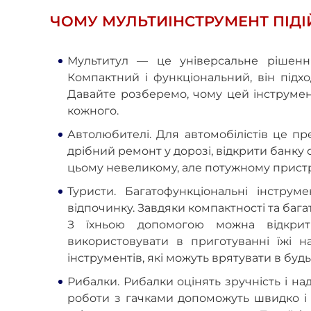
ЧОМУ МУЛЬТИІНСТРУМЕНТ ПІД
Мультитул — це універсальне рішення
Компактний і функціональний, він підх
Давайте розберемо, чому цей інструме
кожного.
Автолюбителі. Для автомобілістів це пр
дрібний ремонт у дорозі, відкрити банку
цьому невеликому, але потужному прист
Туристи. Багатофункціональні інстру
відпочинку. Завдяки компактності та бага
З їхньою допомогою можна відкрит
використовувати в приготуванні їжі н
інструментів, які можуть врятувати в будь
Рибалки. Рибалки оцінять зручність і над
роботи з гачками допоможуть швидко і 