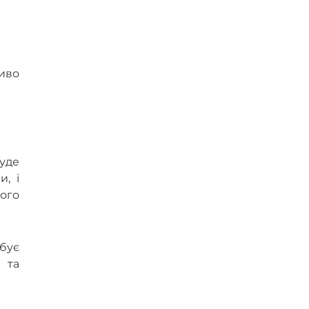
ливо
уде
и, і
ого
ебує
 та