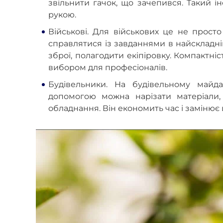
звільнити гачок, що зачепився. Такий 
рукою.
Військові. Для військових це не прост
справлятися із завданнями в найскладніш
зброї, полагодити екіпіровку. Компактні
вибором для професіоналів.
Будівельники. На будівельному майд
допомогою можна нарізати матеріали,
обладнання. Він економить час і замінює 