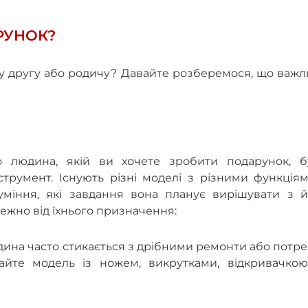
РУНОК?
му другу або родичу? Давайте розберемося, що важ
 людина, якій ви хочете зробити подарунок, б
трумент. Існують різні моделі з різними функціям
уміння, які завдання вона планує вирішувати з й
лежно від їхнього призначення:
ина часто стикається з дрібними ремонти або потр
айте модель із ножем, викрутками, відкривачкою