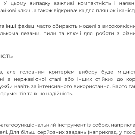
 У цьому випадку важливі компактність і наявні
айкові ключі, а також відкривачка для пляшок і каніст
та інші фахівці часто обирають моделі з високоякіс
кількома лезами, пили та ключі для роботи з різн
КІСТЬ
ів, але головним критерієм вибору буде міцніст
ні з нержавіючої сталі або інших стійких до коро
лужби навіть за інтенсивного використання. Варто т
трументів та їхню надійність.
гатофункціональний інструмент із собою, наприкла
елі. Для більш серйозних завдань (наприклад, у пох