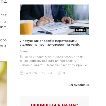
 під
агає
яг у
ьним
БІЗНЕС
ого
7 потужних способів перетворити
відмову на нові можливості та успіх
онт
Бізнес
Більшість людей сприймають слово «ні» як
фінал, поразку або сигнал про власну
неповноцінність. Незалежно від того, про що
йдеться — відхилене резюме,...
04.08.26
714
0
Всі публікації
ПІДПИШІТЬСЯ НА НАС