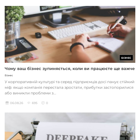
БІЗНЕС
Чому ваш бізнес зупиняється, коли ви працюєте ще важче
Бізнес
У корпоративній культурі та серед підприємців досі панує стійкий
міф: якщо компанія перестала зростати, прибутки застопорилися
або виникли проблеми з...
06.08.26
695
0