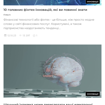
ІННОВАЦІЇ
10 головних фінтех-інновацій, які ви повинні знати
Fintech
Фінансові технології або фінтех - це більше, ніж просто модне
слово у світі фінансових послуг. Користувачі, а також
підприємства наздоганяють тенденці...
12.10.23
13 297
1
ІННОВАЦІЇ
Штучний інтелект може переглядати ваші електронні