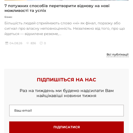
7 потужних способів перетворити відмову на нові
можливості та успіх
Бізнес
Більшість людей сприймають слово «ні» як фінал, поразку або
сигнал про власну неповноцінність. Незалежно від того, про що
йдеться — відхилене резюме,...
04.08.26
836
0
Всі публікації
ПІДПИШІТЬСЯ НА НАС
Раз на тиждень ми будемо надсилати Вам
найцікавіші новини тижня
ПІДПИСАТИСЯ