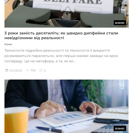
БІЗНЕС
3 роки замість десятиліть: як швидко дипфейки стали
невідрізними від реальності
Бізнес
Технологія підробки реальності та технологія її викриття
розвиваються паралельно, але перша майже завжди на крок
попереду. Це не метафора, а те, як вл...
05.08.26
799
0
БІЗНЕС