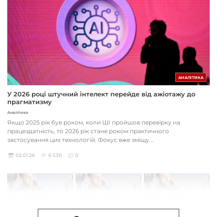
АНАЛІТИКА
У 2026 році штучний інтелект перейде від ажіотажу до
прагматизму
Аналітика
Якщо 2025 рік був роком, коли ШІ пройшов перевірку на
працездатність, то 2026 рік стане роком практичного
застосування цих технологій. Фокус вже зміщу...
02.01.26
6 530
0