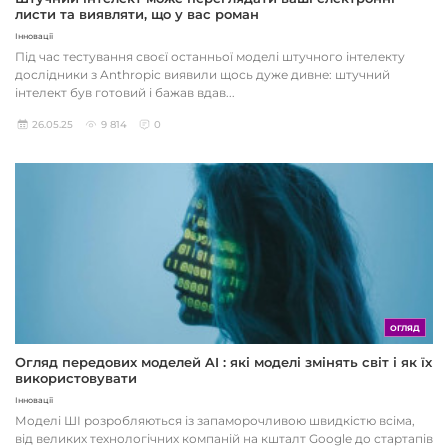
листи та виявляти, що у вас роман
Інновації
Під час тестування своєї останньої моделі штучного інтелекту
дослідники з Anthropic виявили щось дуже дивне: штучний
інтелект був готовий і бажав вдав...
26.05.25
9 814
0
ОГЛЯД
Огляд передових моделей AI : які моделі змінять світ і як їх
використовувати
Інновації
Моделі ШІ розробляються із запаморочливою швидкістю всіма,
від великих технологічних компаній на кшталт Google до стартапів