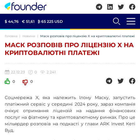
$ 44,76
€ 51,61
₿
65 225 USD
Головна
Новини
Маск розповів про ліцензію X на криптовалютні платежі
МАСК РОЗПОВІВ ПРО ЛІЦЕНЗІЮ X НА
КРИПТОВАЛЮТНІ ПЛАТЕЖІ
22.12.23
0
2 241
0
0
Соцмережа X, яка належить Ілону Маску, запустить
платіжний сервіс у середині 2024 року, зараз компанія
очікує отримання ліцензій на надання фінансових
послуг на фіатному та криптовалютному ринках. Про це
мільярдер розповів на подкасті у глави ARK Invest Кеті
Вуд.