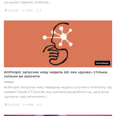
на кшталт OpenAI і Anthrop...
18.02.25
9 372
0
ІННОВАЦІЇ
Anthropic запускає нову модель ШІ, яка «думає» стільки,
скільки ви захочете
Інновації
Anthropic випускає нову передову модель штучного інтелекту під
назвою Claude 3.7 Sonnet, яку компанія розробила так, щоб вона
«думала» над питаннями с...
24.02.25
8 958
0