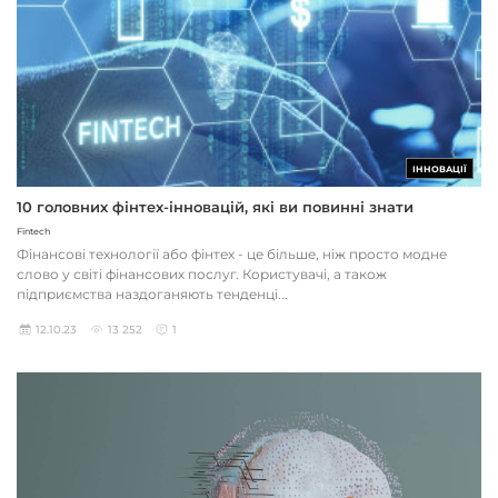
ІННОВАЦІЇ
10 головних фінтех-інновацій, які ви повинні знати
Fintech
Фінансові технології або фінтех - це більше, ніж просто модне
слово у світі фінансових послуг. Користувачі, а також
підприємства наздоганяють тенденці...
12.10.23
13 252
1