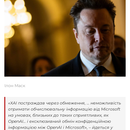
Ілон Маск
«XAI постраждав через обмеження, … неможливість
отримати обчислювальну інформацію від Microsoft
на умовах, близьких до таких сприятливих, як
OpenAI… і ексклюзивний обмін конфіденційною
інформацією між OpenAI і Microsoft», – йдеться у