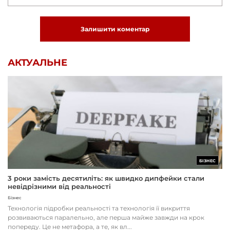
Залишити коментар
АКТУАЛЬНЕ
БІЗНЕС
3 роки замість десятиліть: як швидко дипфейки стали
невідрізними від реальності
Бізнес
Технологія підробки реальності та технологія її викриття
розвиваються паралельно, але перша майже завжди на крок
попереду. Це не метафора, а те, як вл...