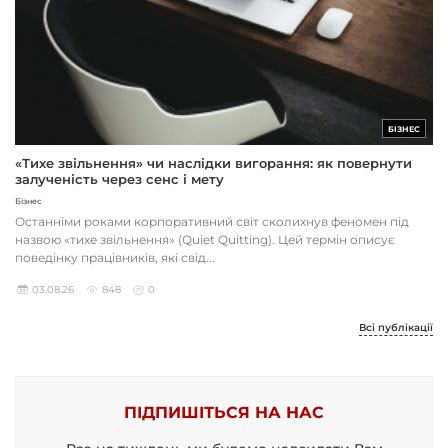
БІЗНЕС
«Тихе звільнення» чи наслідки вигорання: як повернути
залученість через сенс і мету
Бізнес
Останніми роками корпоративний світ сколихнув феномен під
назвою «тихе звільнення» (Quiet Quitting). Цей термін описує
поведінку працівників, які свід...
03.08.26
848
0
Всі публікації
ПІДПИШІТЬСЯ НА НАС