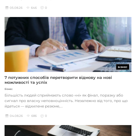
05.08.26
646
0
БІЗНЕС
7 потужних способів перетворити відмову на нові
можливості та успіх
Бізнес
Більшість людей сприймають слово «ні» як фінал, поразку або
сигнал про власну неповноцінність. Незалежно від того, про що
йдеться — відхилене резюме,...
04.08.26
686
0