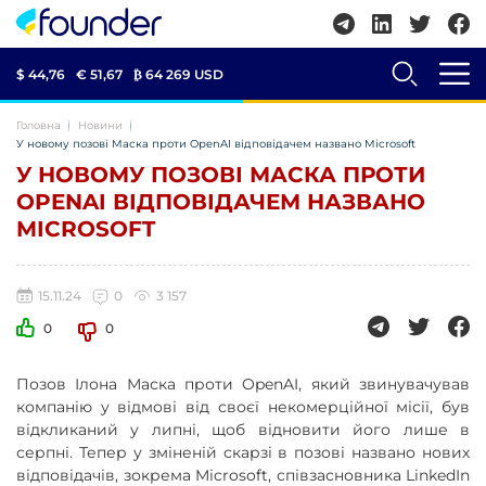
$ 44,76
€ 51,67
₿
64 269 USD
Головна
Новини
У новому позові Маска проти OpenAI відповідачем названо Microsoft
У НОВОМУ ПОЗОВІ МАСКА ПРОТИ
OPENAI ВІДПОВІДАЧЕМ НАЗВАНО
MICROSOFT
15.11.24
0
3 157
0
0
Позов Ілона Маска проти OpenAI, який звинувачував
компанію у відмові від своєї некомерційної місії, був
відкликаний у липні, щоб відновити його лише в
серпні. Тепер у зміненій скарзі в позові названо нових
відповідачів, зокрема Microsoft, співзасновника LinkedIn