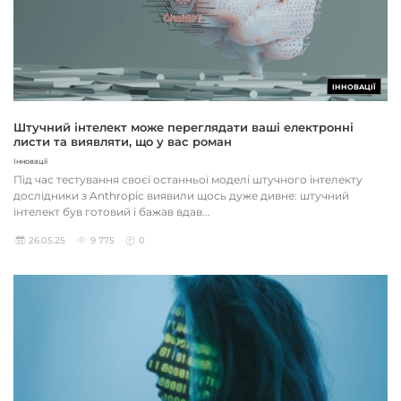
ІННОВАЦІЇ
Штучний інтелект може переглядати ваші електронні
листи та виявляти, що у вас роман
Інновації
Під час тестування своєї останньої моделі штучного інтелекту
дослідники з Anthropic виявили щось дуже дивне: штучний
інтелект був готовий і бажав вдав...
26.05.25
9 775
0