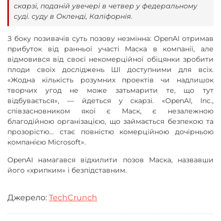
скарзі, поданій увечері в четвер у федеральному
суді. суду в Окленді, Каліфорнія.
З боку позивачів суть позову незмінна: OpenAI отримав
прибуток від ранньої участі Маска в компанії, але
відмовився від своєї некомерційної обіцянки зробити
плоди своїх досліджень ШІ доступними для всіх.
«Жодна кількість розумних проектів чи надлишок
творчих угод не може затьмарити те, що тут
відбувається», — йдеться у скарзі. «OpenAI, Inc.,
співзасновником якої є Маск, є незалежною
благодійною організацією, що займається безпекою та
прозорістю… стає повністю комерційною дочірньою
компанією Microsoft».
OpenAI намагався відхилити позов Маска, назвавши
його «хрипким» і безпідставним.
Джерело:
TechCrunch