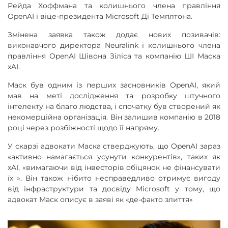
Рейда Хоффмана та колишнього члена правління
OpenAI і віце-президента Microsoft Ді Темплтона.
Змінена заявка також додає нових позивачів:
виконавчого директора Neuralink і колишнього члена
правління OpenAI Шівона Зіліса та компанію ШІ Маска
xAI.
Маск був одним із перших засновників OpenAI, який
мав на меті дослідження та розробку штучного
інтелекту на благо людства, і спочатку був створений як
некомерційна організація. Він залишив компанію в 2018
році через розбіжності щодо її напряму.
У скарзі адвокати Маска стверджують, що OpenAI зараз
«активно намагається усунути конкурентів», таких як
xAI, «вимагаючи від інвесторів обіцянок не фінансувати
їх ». Він також нібито несправедливо отримує вигоду
від інфраструктури та досвіду Microsoft у тому, що
адвокат Маск описує в заяві як «де-факто злиття»