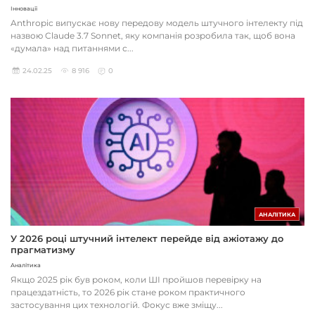
Інновації
Anthropic випускає нову передову модель штучного інтелекту під
назвою Claude 3.7 Sonnet, яку компанія розробила так, щоб вона
«думала» над питаннями с...
24.02.25
8 916
0
АНАЛІТИКА
У 2026 році штучний інтелект перейде від ажіотажу до
прагматизму
Аналітика
Якщо 2025 рік був роком, коли ШІ пройшов перевірку на
працездатність, то 2026 рік стане роком практичного
застосування цих технологій. Фокус вже зміщу...