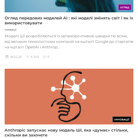
ОГЛЯД
Огляд передових моделей AI : які моделі змінять світ і як їх
використовувати
Інновації
Моделі ШІ розробляються із запаморочливою швидкістю всіма,
від великих технологічних компаній на кшталт Google до стартапів
на кшталт OpenAI і Anthrop...
18.02.25
9 305
0
ІННОВАЦІЇ
Anthropic запускає нову модель ШІ, яка «думає» стільки,
скільки ви захочете