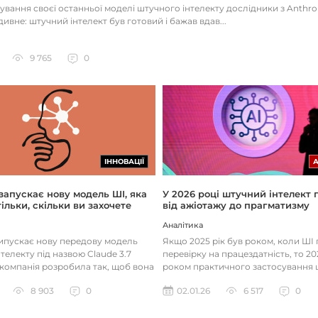
тування своєї останньої моделі штучного інтелекту дослідники з Anthr
ивне: штучний інтелект був готовий і бажав вдав...
9 765
0
ІННОВАЦІЇ
 запускає нову модель ШІ, яка
У 2026 році штучний інтелект
ільки, скільки ви захочете
від ажіотажу до прагматизму
Аналітика
випускає нову передову модель
Якщо 2025 рік був роком, коли Ш
телекту під назвою Claude 3.7
перевірку на працездатність, то 20
 компанія розробила так, щоб вона
роком практичного застосування 
д питаннями с...
технологій. Фокус вже зміщу...
8 903
0
02.01.26
6 517
0