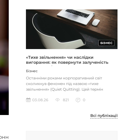
БІЗНЕС
«Тихе звільнення» чи наслідки
вигорання: як повернути залученість
через сенс і мету
Бізнес
Останніми роками корпоративний світ
сколихнув феномен під назвою «тихе
звільнення» (Quiet Quitting). Цей термін
описує поведінку працівників, які свід...
03.08.26
821
0
Всі публікації
онн