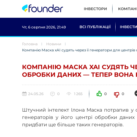
ІНВЕСТОРИ
КОМПАНІ
ВСІ ПУБЛІКАЦІЇ
ІНВЕСТИ
Чт, 6 серпня 2026, 21:49
Головна
Новини
Компанію Маска xAI судять через її генератори для центрів
КОМПАНІЮ МАСКА XAI СУДЯТЬ ЧЕ
ОБРОБКИ ДАНИХ — ТЕПЕР ВОНА К
24.05.26
0
1 265
0
0
Штучний інтелект Ілона Маска потрапив у
генераторів у його центрі обробки даних 
придбати ще більше таких генераторів.