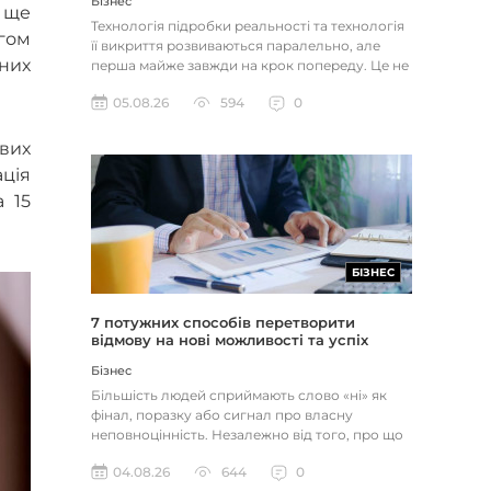
Бізнес
є ще
Технологія підробки реальності та технологія
гом
її викриття розвиваються паралельно, але
ьних
перша майже завжди на крок попереду. Це не
метафора, а те, як вл...
05.08.26
594
0
ових
ація
 15
БІЗНЕС
7 потужних способів перетворити
відмову на нові можливості та успіх
Бізнес
Більшість людей сприймають слово «ні» як
фінал, поразку або сигнал про власну
неповноцінність. Незалежно від того, про що
йдеться — відхилене резюме,...
04.08.26
644
0