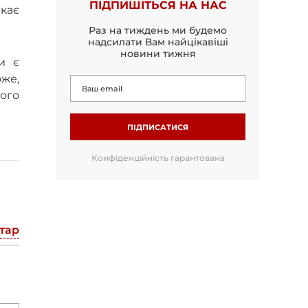
ПІДПИШІТЬСЯ НА НАС
кає
Раз на тиждень ми будемо
надсилати Вам найцікавіші
новини тижня
и є
оже,
ого
ПІДПИСАТИСЯ
Конфіденційність гарантована
тар