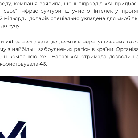
реду, компанія заявила, що її підрозділ xAI придба
я своєї інфраструктури штучного інтелекту протя
 2 мільярди доларів спеціально укладена для «мобіл
 до суду.
 xAI за експлуатацію десятків нерегульованих газ
ому з найбільш забруднених регіонів країни. Організ
ін компанією xAI. Наразі xAI отримала дозволи на
икористовувала 46.