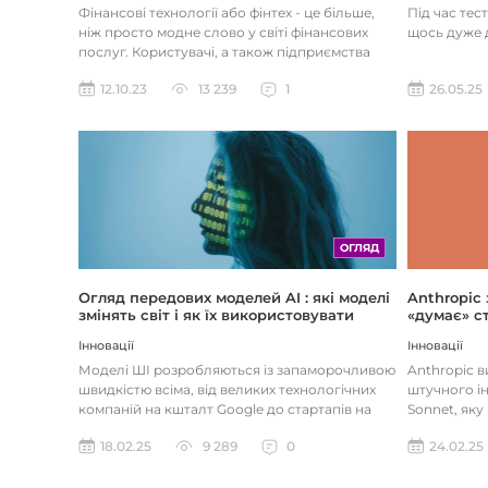
Під час тес
Фінансові технології або фінтех - це більше,
щось дуже д
ніж просто модне слово у світі фінансових
послуг. Користувачі, а також підприємства
наздоганяють тенденці...
26.05.25
12.10.23
13 239
1
ОГЛЯД
Огляд передових моделей AI : які моделі
Anthropic
змінять світ і як їх використовувати
«думає» ст
Інновації
Інновації
Моделі ШІ розробляються із запаморочливою
Anthropic 
швидкістю всіма, від великих технологічних
штучного ін
компаній на кшталт Google до стартапів на
Sonnet, яку
кшталт OpenAI і Anthrop...
«думала» на
18.02.25
9 289
0
24.02.25