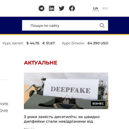
UA
RU
Курс валют:
$ 44,76
€ 51,67
Курс Біткоїн:
64 390 USD
АКТУАЛЬНЕ
чих
БІЗНЕС
оче
3 роки замість десятиліть: як швидко
дипфейки стали невідрізними від
реальності