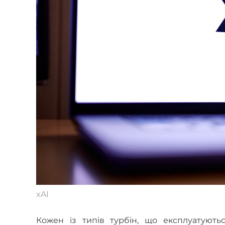
xAI
Кожен із типів турбін, що експлуатуют