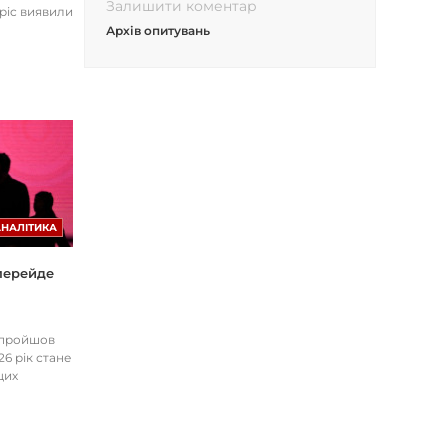
Залишити коментар
opic виявили
Архів опитувань
АНАЛІТИКА
 перейде
І пройшов
26 рік стане
цих