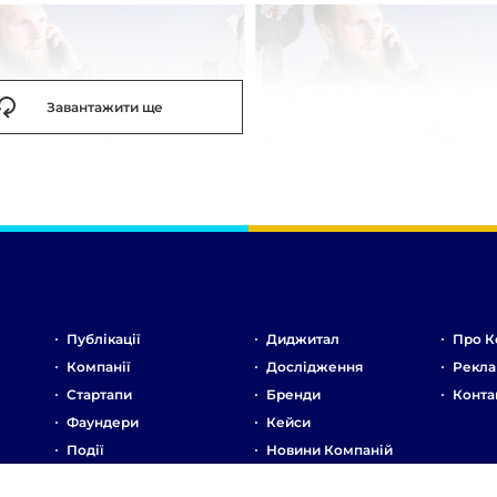
Завантажити ще
Публікації
Диджитал
Про К
Компанії
Дослідження
Рекла
Стартапи
Бренди
Конта
Фаундери
Кейси
Події
Новини Компаній
Ринок