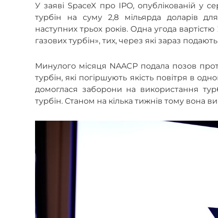
У заяві SpaceX про IPO, опублікованій у се
турбін на суму 2,8 мільярда доларів дл
наступних трьох років. Одна угода вартістю
газових турбін», тих, через які зараз подають
Минулого місяця NAACP подала позов проти
турбін, які погіршують якість повітря в одн
домоглася заборони на використання турб
турбін. Станом на кілька тижнів тому вона в