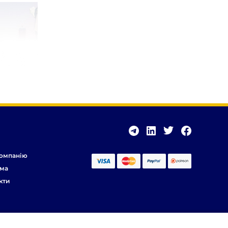
омпанію
ма
кти