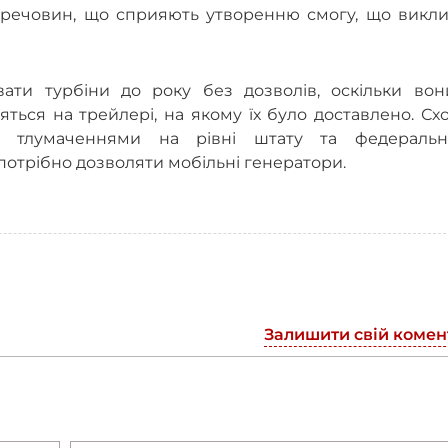
 речовин, що сприяють утворенню смогу, що викли
ати турбіни до року без дозволів, оскільки вон
ься на трейлері, на якому їх було доставлено. Сх
іж тлумаченнями на рівні штату та федеральн
е потрібно дозволяти мобільні генератори.
Залишити свій комен