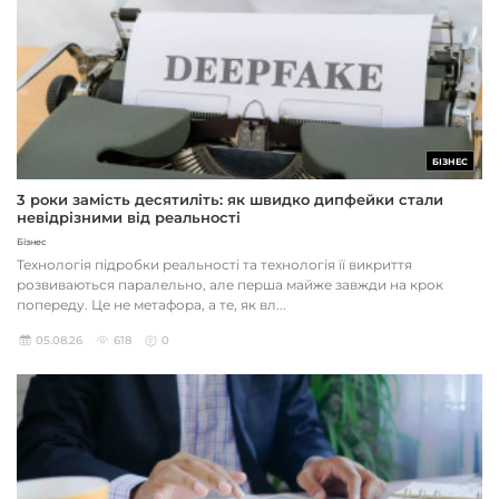
БІЗНЕС
3 роки замість десятиліть: як швидко дипфейки стали
невідрізними від реальності
Бізнес
Технологія підробки реальності та технологія її викриття
розвиваються паралельно, але перша майже завжди на крок
попереду. Це не метафора, а те, як вл...
05.08.26
618
0