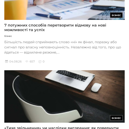
БІЗНЕС
7 потужних способів перетворити відмову на нові
можливості та успіх
Бізнес
Більшість людей сприймають слово «ні» як фінал, поразку або
сигнал про власну неповноцінність. Незалежно від того, про що
йдеться — відхилене резюме,...
04.08.26
657
0
БІЗНЕС
«Тихе звільнення» чи наслідки вигорання: як повернути