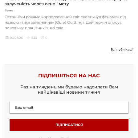
залученість через сенс і мету
Бізнес
Останніми роками корпоративний світ сколихнув феномен під
назвою «тихе звільнення» (Quiet Quitting). Цей термін описує
поведінку працівників, які свід...
03.08.26
833
0
Всі публікації
ПІДПИШІТЬСЯ НА НАС
Раз на тиждень ми будемо надсилати Вам
найцікавіші новини тижня
ПІДПИСАТИСЯ