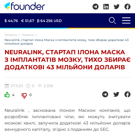
$ 44,76
€ 51,67
₿
64 256 USD
Головна
Новини
Neuralink, стартап Ілона Маска з імплантатів мозку, тихо збирає додаткові 43
мільйони доларів
NEURALINK, СТАРТАП ІЛОНА МАСКА
З ІМПЛАНТАТІВ МОЗКУ, ТИХО ЗБИРАЄ
ДОДАТКОВІ 43 МІЛЬЙОНИ ДОЛАРІВ
27.11.23
0
2 226
4
0
Neuralink , заснована Ілоном Маском компанія, що
розробляє імплантовані чіпи, які можуть зчитувати
мозкові хвилі, залучила додаткові 43 мільйони доларів
венчурного капіталу, згідно з поданням до SEC.