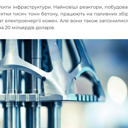
'єкти інфраструктури. Найновіші реактори, побудова
есятки тисяч тонн бетону, працюють на паливних збі
ват електроенергії кожен. Але вони також запізнилис
а 20 мільярдів доларів.