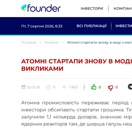
ІНВЕСТОРИ
КОМПАНІ
ВСІ ПУБЛІКАЦІЇ
ІНВЕСТИ
Пт, 7 серпня 2026, 8:33
Головна
Новини
Атомні стартапи знову в моді з м
АТОМНІ СТАРТАПИ ЗНОВУ В МОД
ВИКЛИКАМИ
12.01.26
0
1 863
0
0
Атомна промисловість переживає період в
інвестори обсипають стартапи грошима. Тіл
залучили 1,1 мільярда доларів, значною м
ядерних реакторів там, де ширша галузь не