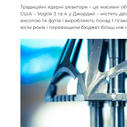
Традиційні ядерні реактори – це масивні об
США – Vogtle 3 та 4 у Джорджії – містять д
висотою 14 футів і виробляють понад 1 гіга
вісім років і перевищили бюджет більш ніж н