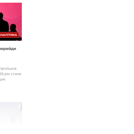
АНАЛІТИКА
 перейде
І пройшов
26 рік стане
цих