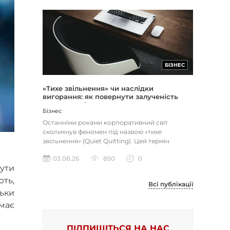
БІЗНЕС
«Тихе звільнення» чи наслідки
вигорання: як повернути залученість
через сенс і мету
Бізнес
Останніми роками корпоративний світ
сколихнув феномен під назвою «тихе
звільнення» (Quiet Quitting). Цей термін
описує поведінку працівників, які свід...
03.08.26
850
0
ути
ють,
Всі публікації
ьки
має
ПІДПИШІТЬСЯ НА НАС