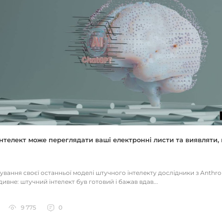
нтелект може переглядати ваші електронні листи та виявляти, 
тування своєї останньої моделі штучного інтелекту дослідники з Anthr
ивне: штучний інтелект був готовий і бажав вдав...
9 775
0