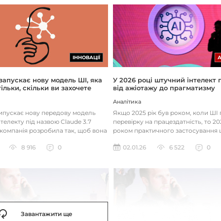
ІННОВАЦІЇ
 запускає нову модель ШІ, яка
У 2026 році штучний інтелект
ільки, скільки ви захочете
від ажіотажу до прагматизму
Аналітика
випускає нову передову модель
Якщо 2025 рік був роком, коли Ш
телекту під назвою Claude 3.7
перевірку на працездатність, то 20
 компанія розробила так, щоб вона
роком практичного застосування 
д питаннями с...
технологій. Фокус вже зміщу...
8 916
0
02.01.26
6 522
0
Завантажити ще