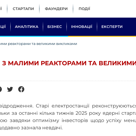
Ї
СТАРТАПИ
ФАУНДЕРИ
ПОДІЇ
ЦІЇ
АНАЛІТИКА
БІЗНЕС
ІННОВАЦІЇ
ЕКСПЕРТИ
алими реакторами та великими викликами
І З МАЛИМИ РЕАКТОРАМИ ТА ВЕЛИКИМ
ідродження. Старі електростанції реконструюються
ьки за останні кілька тижнів 2025 року ядерні стар
ірою завдяки оптимізму інвесторів щодо успіху ме
щодавно зазнала невдачі.