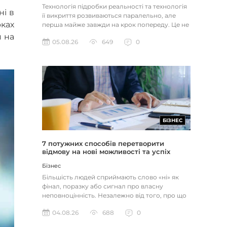
Технологія підробки реальності та технологія
ні в
її викриття розвиваються паралельно, але
рках
перша майже завжди на крок попереду. Це не
метафора, а те, як вл...
я на
05.08.26
649
0
БІЗНЕС
7 потужних способів перетворити
відмову на нові можливості та успіх
Бізнес
Більшість людей сприймають слово «ні» як
фінал, поразку або сигнал про власну
неповноцінність. Незалежно від того, про що
йдеться — відхилене резюме,...
04.08.26
688
0