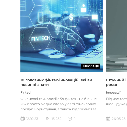
ІННОВАЦІЇ
Штучний і
10 головних фінтех-інновацій, які ви
роман
повинні знати
Інновації
Fintech
Під час тес
Фінансові технології або фінтех - це більше,
щось дуже д
ніж просто модне слово у світі фінансових
послуг. Користувачі, а також підприємства
наздоганяють тенденці...
26.05.25
12.10.23
13 252
1