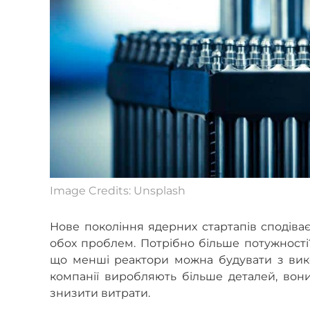
Image Credits: Unsplash
Нове покоління ядерних стартапів сподіва
обох проблем. Потрібно більше потужності
що менші реактори можна будувати з вико
компанії виробляють більше деталей, вон
знизити витрати.