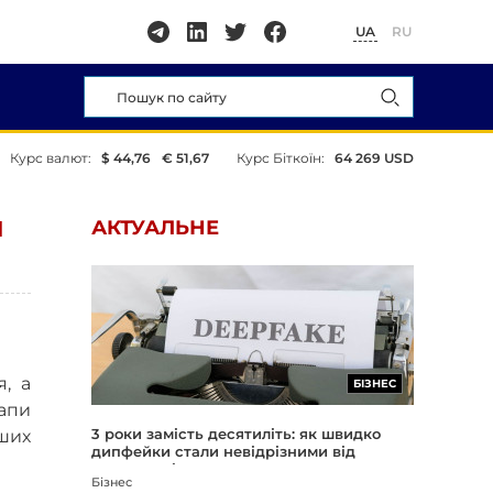
UA
RU
Курс валют:
$ 44,76
€ 51,67
Курс Біткоїн:
64 269 USD
И
АКТУАЛЬНЕ
, а
БІЗНЕС
тапи
3 роки замість десятиліть: як швидко
нших
дипфейки стали невідрізними від
реальності
Бізнес