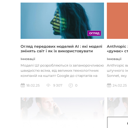
ОГЛЯД
Огляд передових моделей AI : які моделі
Anthropic
змінять світ і як їх використовувати
«думає» ст
Інновації
Інновації
Моделі ШІ розробляються із запаморочливою
Anthropic 
швидкістю всіма, від великих технологічних
штучного ін
компаній на кшталт Google до стартапів на
Sonnet, яку
кшталт OpenAI і Anthrop...
«думала» на
18.02.25
9 307
0
24.02.25