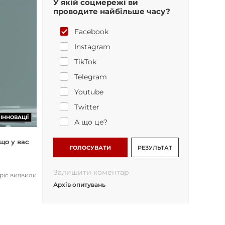
У якій соцмережі ви
проводите найбільше часу?
Facebook
Instagram
TikTok
Telegram
Youtube
Twitter
ІННОВАЦІЇ
А що це?
що у вас
ГОЛОСУВАТИ
РЕЗУЛЬТАТ
Залишити коментар
opic виявили
Архів опитувань