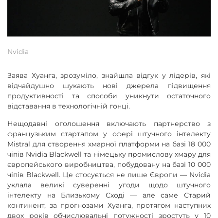
Nvidia
Заява Хуанга, зрозуміло, знайшла відгук у лідерів, які
відчайдушно шукають нові джерела підвищення
продуктивності та способи уникнути остаточного
відставання в технологічній гонці.
Нещодавні оголошення включають партнерство з
французьким стартапом у сфері штучного інтелекту
Mistral для створення хмарної платформи на базі 18 000
чіпів Nvidia Blackwell та німецьку промислову хмару для
європейського виробництва, побудовану на базі 10 000
чіпів Blackwell. Це стосується не лише Європи — Nvidia
уклала великі суверенні угоди щодо штучного
інтелекту на Близькому Сході — але саме Старий
континент, за прогнозами Хуанга, протягом наступних
двох років обчислювальні потужності зростуть у 10