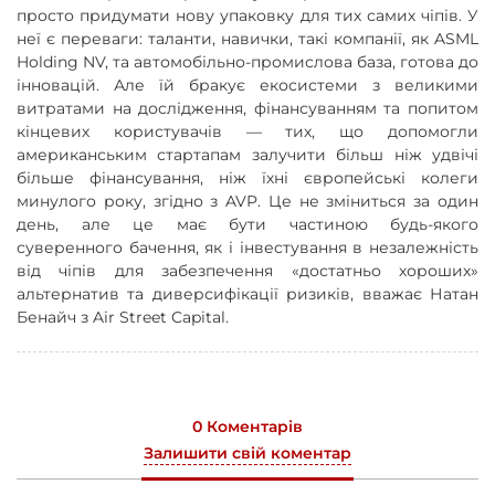
просто придумати нову упаковку для тих самих чіпів. У
неї є переваги: таланти, навички, такі компанії, як ASML
Holding NV, та автомобільно-промислова база, готова до
інновацій. Але їй бракує екосистеми з великими
витратами на дослідження, фінансуванням та попитом
кінцевих користувачів — тих, що допомогли
американським стартапам залучити більш ніж удвічі
більше фінансування, ніж їхні європейські колеги
минулого року, згідно з AVP. Це не зміниться за один
день, але це має бути частиною будь-якого
суверенного бачення, як і інвестування в незалежність
від чіпів для забезпечення «достатньо хороших»
альтернатив та диверсифікації ризиків, вважає Натан
Бенайч з Air Street Capital.
0 Коментарів
Залишити свій коментар