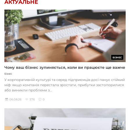
АКТУАЛЬНЕ
БІЗНЕС
Чому ваш бізнес зупиняється, коли ви працюєте ще важче
Бізнес
У корпоративній культурі та серед підприємців досі панує стійкий
міф: якщо компанія перестала зростати, прибутки застопорилися
або виникли проблеми з...
06.08.26
576
0