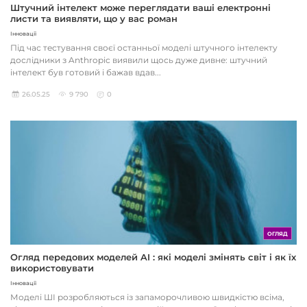
Штучний інтелект може переглядати ваші електронні
листи та виявляти, що у вас роман
Інновації
Під час тестування своєї останньої моделі штучного інтелекту
дослідники з Anthropic виявили щось дуже дивне: штучний
інтелект був готовий і бажав вдав...
26.05.25
9 790
0
ОГЛЯД
Огляд передових моделей AI : які моделі змінять світ і як їх
використовувати
Інновації
Моделі ШІ розробляються із запаморочливою швидкістю всіма,