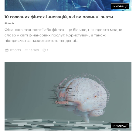
ІННОВАЦІЇ
10 головних фінтех-інновацій, які ви повинні знати
Fintech
Фінансові технології або фінтех - це більше, ніж просто модне
слово у світі фінансових послуг. Користувачі, а також
підприємства наздоганяють тенденці...
12.10.23
13 269
1
ІННОВАЦІЇ