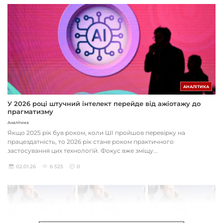
АНАЛІТИКА
У 2026 році штучний інтелект перейде від ажіотажу до
прагматизму
Аналітика
Якщо 2025 рік був роком, коли ШІ пройшов перевірку на
працездатність, то 2026 рік стане роком практичного
застосування цих технологій. Фокус вже зміщу...
02.01.26
6 525
0