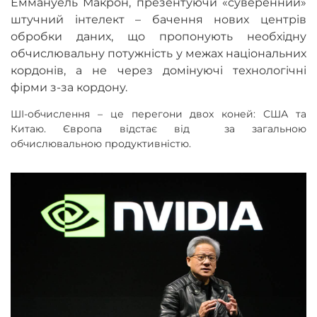
Еммануель Макрон, презентуючи «суверенний»
штучний інтелект – бачення нових центрів
обробки даних, що пропонують необхідну
обчислювальну потужність у межах національних
кордонів, а не через домінуючі технологічні
фірми з-за кордону.
ШІ-обчислення – це перегони двох коней: США та
Китаю. Європа відстає від за загальною
обчислювальною продуктивністю.