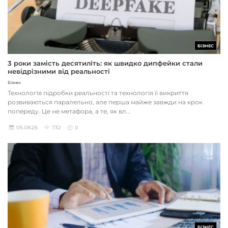
БІЗНЕС
3 роки замість десятиліть: як швидко дипфейки стали
невідрізними від реальності
Бізнес
Технологія підробки реальності та технологія її викриття
розвиваються паралельно, але перша майже завжди на крок
попереду. Це не метафора, а те, як вл...
05.08.26
732
0
БІЗНЕС