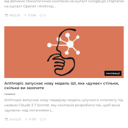
від великих технологічних компаній на кшталт Google до стартапів
на кшталт OpenAI і Anthrop...
18.02.25
9 338
0
ІННОВАЦІЇ
Anthropic запускає нову модель ШІ, яка «думає» стільки,
скільки ви захочете
Інновації
Anthropic випускає нову передову модель штучного інтелекту під
назвою Claude 3.7 Sonnet, яку компанія розробила так, щоб вона
«думала» над питаннями с...
24.02.25
8 931
0