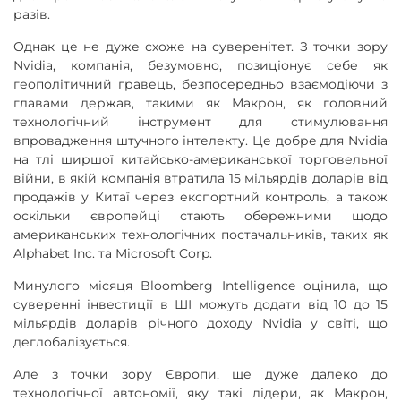
разів.
Однак це не дуже схоже на суверенітет. З точки зору
Nvidia, компанія, безумовно, позиціонує себе як
геополітичний гравець, безпосередньо взаємодіючи з
главами держав, такими як Макрон, як головний
технологічний інструмент для стимулювання
впровадження штучного інтелекту. Це добре для Nvidia
на тлі ширшої китайсько-американської торговельної
війни, в якій компанія втратила 15 мільярдів доларів від
продажів у Китаї через експортний контроль, а також
оскільки європейці стають обережними щодо
американських технологічних постачальників, таких як
Alphabet Inc. та Microsoft Corp.
Минулого місяця Bloomberg Intelligence оцінила, що
суверенні інвестиції в ШІ можуть додати від 10 до 15
мільярдів доларів річного доходу Nvidia у світі, що
деглобалізується.
Але з точки зору Європи, ще дуже далеко до
технологічної автономії, яку такі лідери, як Макрон,