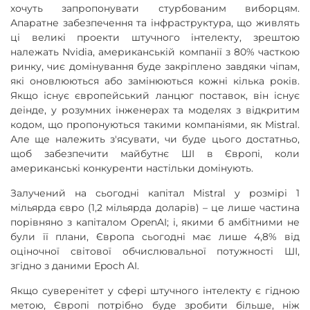
хочуть запропонувати стурбованим виборцям.
Апаратне забезпечення та інфраструктура, що живлять
ці великі проекти штучного інтелекту, зрештою
належать Nvidia, американській компанії з 80% часткою
ринку, чиє домінування буде закріплено завдяки чіпам,
які оновлюються або замінюються кожні кілька років.
Якщо існує європейський ланцюг поставок, він існує
деінде, у розумних інженерах та моделях з відкритим
кодом, що пропонуються такими компаніями, як Mistral.
Але ще належить з'ясувати, чи буде цього достатньо,
щоб забезпечити майбутнє ШІ в Європі, коли
американські конкуренти настільки домінують.
Залучений на сьогодні капітал Mistral у розмірі 1
мільярда євро (1,2 мільярда доларів) – це лише частина
порівняно з капіталом OpenAI; і, якими б амбітними не
були її плани, Європа сьогодні має лише 4,8% від
оціночної світової обчислювальної потужності ШІ,
згідно з даними Epoch AI.
Якщо суверенітет у сфері штучного інтелекту є гідною
метою, Європі потрібно буде зробити більше, ніж