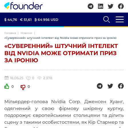
$ 44,76
€ 51,61
₿
64 956 USD
Головна
Новини
«Суверенний» штучний інтелект від Nvidia може отримати приз за іронію
«СУВЕРЕННИЙ» ШТУЧНИЙ ІНТЕЛЕКТ
ВІД NVIDIA МОЖЕ ОТРИМАТИ ПРИЗ
ЗА ІРОНІЮ
18.06.25
0
2 378
0
0
Мільярдер-голова Nvidia Corp. Дженсен Хуанг,
одягнений у свою фірмову шкіряну куртку,
подорожує європейськими столицями та ділить
сцену з такими особистостями, як Кір Стармер та