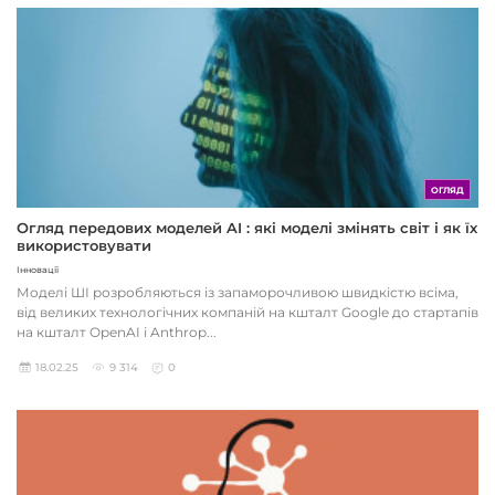
ОГЛЯД
Огляд передових моделей AI : які моделі змінять світ і як їх
використовувати
Інновації
Моделі ШІ розробляються із запаморочливою швидкістю всіма,
від великих технологічних компаній на кшталт Google до стартапів
на кшталт OpenAI і Anthrop...
18.02.25
9 314
0