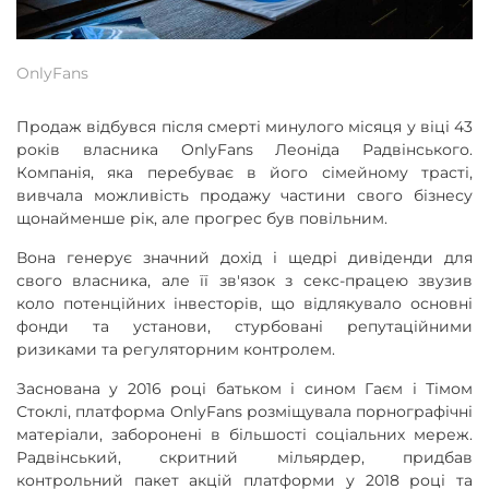
OnlyFans
Продаж відбувся після смерті минулого місяця у віці 43
років власника OnlyFans Леоніда Радвінського.
Компанія, яка перебуває в його сімейному трасті,
вивчала можливість продажу частини свого бізнесу
щонайменше рік, але прогрес був повільним.
Вона генерує значний дохід і щедрі дивіденди для
свого власника, але її зв'язок з секс-працею звузив
коло потенційних інвесторів, що відлякувало основні
фонди та установи, стурбовані репутаційними
ризиками та регуляторним контролем.
Заснована у 2016 році батьком і сином Гаєм і Тімом
Стоклі, платформа OnlyFans розміщувала порнографічні
матеріали, заборонені в більшості соціальних мереж.
Радвінський, скритний мільярдер, придбав
контрольний пакет акцій платформи у 2018 році та