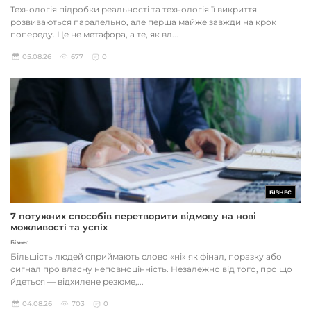
Технологія підробки реальності та технологія її викриття
розвиваються паралельно, але перша майже завжди на крок
попереду. Це не метафора, а те, як вл...
05.08.26
677
0
БІЗНЕС
7 потужних способів перетворити відмову на нові
можливості та успіх
Бізнес
Більшість людей сприймають слово «ні» як фінал, поразку або
сигнал про власну неповноцінність. Незалежно від того, про що
йдеться — відхилене резюме,...
04.08.26
703
0