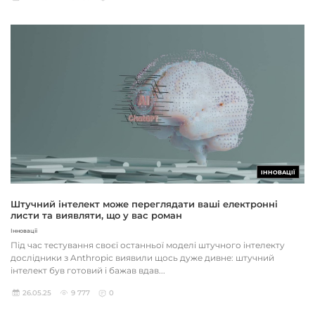
ІННОВАЦІЇ
Штучний інтелект може переглядати ваші електронні
листи та виявляти, що у вас роман
Інновації
Під час тестування своєї останньої моделі штучного інтелекту
дослідники з Anthropic виявили щось дуже дивне: штучний
інтелект був готовий і бажав вдав...
26.05.25
9 777
0