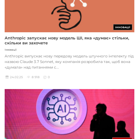
ІННОВАЦІЇ
Anthropic запускає нову модель ШІ, яка «думає» стільки,
скільки ви захочете
Інновації
Anthropic випускає нову передову модель штучного інтелекту під
назвою Claude 3.7 Sonnet, яку компанія розробила так, щоб вона
«думала» над питаннями с...
24.02.25
8 918
0