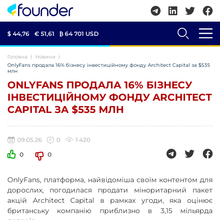
$ 44,76
€ 51,61
₿
64 701 USD
Головна
Новини
OnlyFans продала 16% бізнесу інвестиційному фонду Architect Capital за $535
млн
ONLYFANS ПРОДАЛА 16% БІЗНЕСУ
ІНВЕСТИЦІЙНОМУ ФОНДУ ARCHITECT
CAPITAL ЗА $535 МЛН
09.05.26
0
1 420
0
0
OnlyFans, платформа, найвідоміша своїм контентом для
дорослих, погодилася продати міноритарний пакет
акцій Architect Capital в рамках угоди, яка оцінює
британську компанію приблизно в 3,15 мільярда