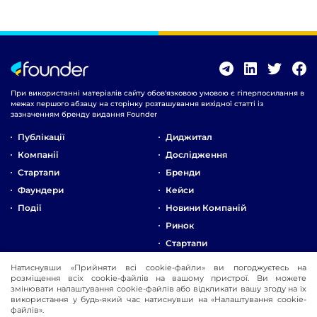
При використанні матеріалів сайту обов'язковою умовою є гіперпосилання в
межах першого абзацу на сторінку розташування вихідної статті із
зазначенням бренду видання Founder
Публікації
Диджитал
Компанії
Дослідження
Стартапи
Бренди
Фаундери
Кейси
Події
Новини Компаній
Ринок
Стартапи
Натиснувши «Прийняти всі cookie-файли» ви погоджуєтесь на
Про Компанію
розміщення всіх cookie-файлів на вашому пристрої. Ви можете
Реклама
змінювати налаштування cookie-файлів або відкликати вашу згоду на їх
використання у будь-який час натиснувши на «Налаштування cookie-
Контакти
файлів».