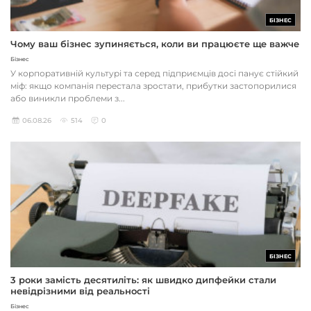
БІЗНЕС
Чому ваш бізнес зупиняється, коли ви працюєте ще важче
Бізнес
У корпоративній культурі та серед підприємців досі панує стійкий
міф: якщо компанія перестала зростати, прибутки застопорилися
або виникли проблеми з...
06.08.26
514
0
БІЗНЕС
3 роки замість десятиліть: як швидко дипфейки стали
невідрізними від реальності
Бізнес