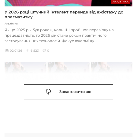
АНАЛІТИКА
У 2026 році штучний інтелект перейде від ажіотажу до
прагматизму
Аналітика
Якщо 2025 рік був роком, коли ШІ пройшов перевірку на
працездатність, то 2026 рік стане роком практичного
застосування цих технологій. Фокус вже зміщу...
02.01.26
6 523
0
Завантажити ще