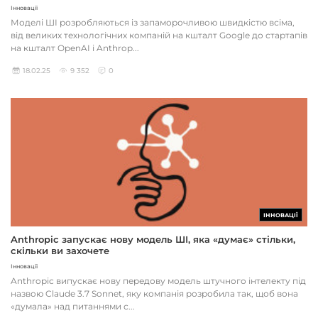
Інновації
Моделі ШІ розробляються із запаморочливою швидкістю всіма,
від великих технологічних компаній на кшталт Google до стартапів
на кшталт OpenAI і Anthrop...
18.02.25
9 352
0
ІННОВАЦІЇ
Anthropic запускає нову модель ШІ, яка «думає» стільки,
скільки ви захочете
Інновації
Anthropic випускає нову передову модель штучного інтелекту під
назвою Claude 3.7 Sonnet, яку компанія розробила так, щоб вона
«думала» над питаннями с...