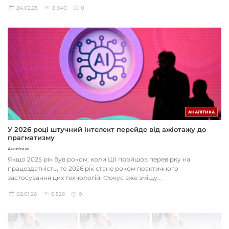
24.02.25
8 940
0
АНАЛІТИКА
У 2026 році штучний інтелект перейде від ажіотажу до
прагматизму
Аналітика
Якщо 2025 рік був роком, коли ШІ пройшов перевірку на
працездатність, то 2026 рік стане роком практичного
застосування цих технологій. Фокус вже зміщу...
02.01.26
6 526
0