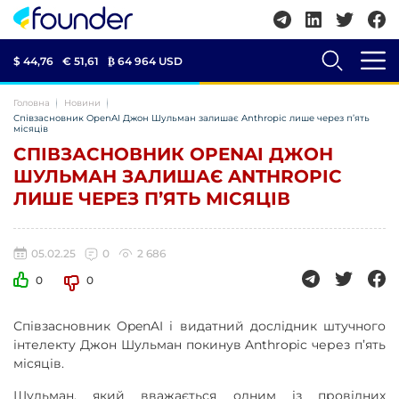
$ 44,76
€ 51,61
₿
64 964 USD
Головна
Новини
Співзасновник OpenAI Джон Шульман залишає Anthropic лише через п’ять
місяців
СПІВЗАСНОВНИК OPENAI ДЖОН
ШУЛЬМАН ЗАЛИШАЄ ANTHROPIC
ЛИШЕ ЧЕРЕЗ П’ЯТЬ МІСЯЦІВ
05.02.25
0
2 686
0
0
Співзасновник OpenAI і видатний дослідник штучного
інтелекту Джон Шульман покинув Anthropic через п’ять
місяців.
Шульман, який вважається одним із провідних