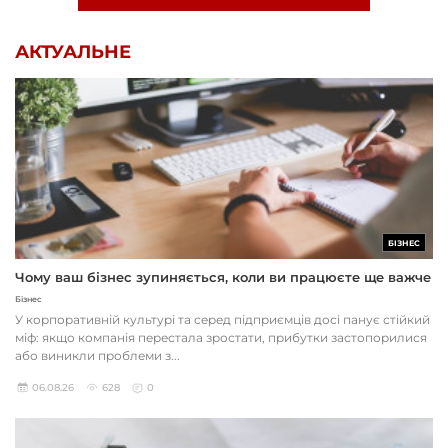
АКТУАЛЬНЕ
БІЗНЕС
Чому ваш бізнес зупиняється, коли ви працюєте ще важче
Бізнес
У корпоративній культурі та серед підприємців досі панує стійкий
міф: якщо компанія перестала зростати, прибутки застопорилися
або виникли проблеми з...
06.08.26
628
0