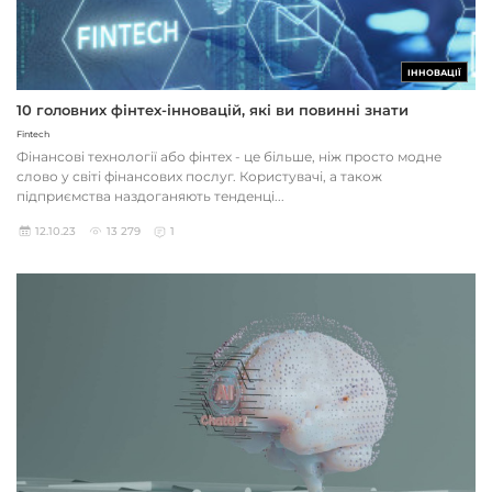
ІННОВАЦІЇ
10 головних фінтех-інновацій, які ви повинні знати
Fintech
Фінансові технології або фінтех - це більше, ніж просто модне
слово у світі фінансових послуг. Користувачі, а також
підприємства наздоганяють тенденці...
12.10.23
13 279
1