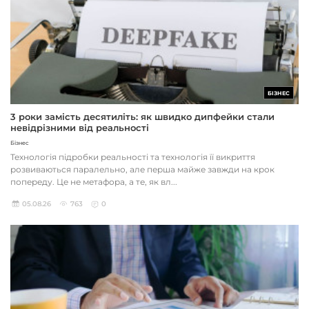
БІЗНЕС
3 роки замість десятиліть: як швидко дипфейки стали
невідрізними від реальності
Бізнес
Технологія підробки реальності та технологія її викриття
розвиваються паралельно, але перша майже завжди на крок
попереду. Це не метафора, а те, як вл...
05.08.26
763
0