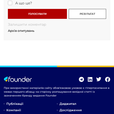
А що це?
ГОЛОСУВАТИ
РЕЗУЛЬТАТ
Залишити коментар
Архів опитувань
При використанні матеріалів сайту обов'язковою умовою є гіперпосилання в
межах першого абзацу на сторінку розташування вихідної статті із
зазначенням бренду видання Founder
Публікації
Диджитал
Компанії
Дослідження