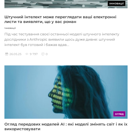
ІННОВАЦІЇ
Штучний інтелект може переглядати ваші електронні
листи та виявляти, що у вас роман
Інновації
Під час тестування своєї останньої моделі штучного інтелекту
дослідники з Anthropic виявили щось дуже дивне: штучний
інтелект був готовий і бажав вдав...
26.05.25
9 797
0
ОГЛЯД
Огляд передових моделей AI : які моделі змінять світ і як їх
використовувати