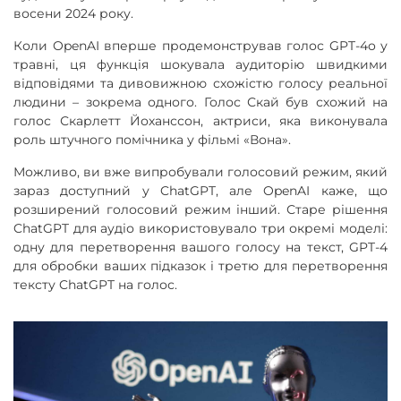
восени 2024 року.
Коли OpenAI вперше продемонстрував голос GPT-4o у
травні, ця функція шокувала аудиторію швидкими
відповідями та дивовижною схожістю голосу реальної
людини – зокрема одного. Голос Скай був схожий на
голос Скарлетт Йоханссон, актриси, яка виконувала
роль штучного помічника у фільмі «Вона».
Можливо, ви вже випробували голосовий режим, який
зараз доступний у ChatGPT, але OpenAI каже, що
розширений голосовий режим інший. Старе рішення
ChatGPT для аудіо використовувало три окремі моделі:
одну для перетворення вашого голосу на текст, GPT-4
для обробки ваших підказок і третю для перетворення
тексту ChatGPT на голос.