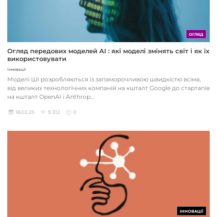
ОГЛЯД
Огляд передових моделей AI : які моделі змінять світ і як їх
використовувати
Інновації
Моделі ШІ розробляються із запаморочливою швидкістю всіма,
від великих технологічних компаній на кшталт Google до стартапів
на кшталт OpenAI і Anthrop...
18.02.25
9 312
0
ІННОВАЦІЇ