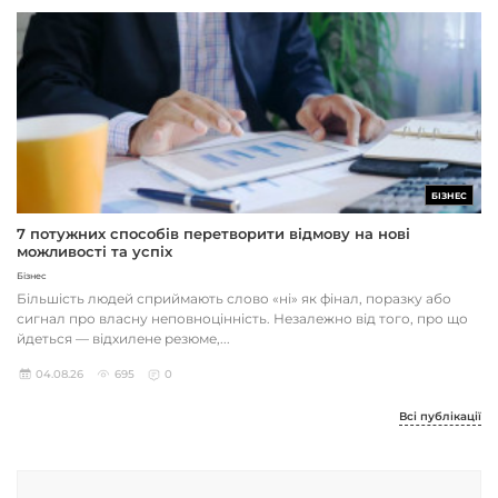
БІЗНЕС
7 потужних способів перетворити відмову на нові
можливості та успіх
Бізнес
Більшість людей сприймають слово «ні» як фінал, поразку або
сигнал про власну неповноцінність. Незалежно від того, про що
йдеться — відхилене резюме,...
04.08.26
695
0
Всі публікації