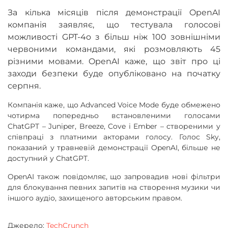
За кілька місяців після демонстрації OpenAI
компанія заявляє, що тестувала голосові
можливості GPT-4o з більш ніж 100 зовнішніми
червоними командами, які розмовляють 45
різними мовами. OpenAI каже, що звіт про ці
заходи безпеки буде опубліковано на початку
серпня.
Компанія каже, що Advanced Voice Mode буде обмежено
чотирма попередньо встановленими голосами
ChatGPT – Juniper, Breeze, Cove і Ember – створеними у
співпраці з платними акторами голосу. Голос Sky,
показаний у травневій демонстрації OpenAI, більше не
доступний у ChatGPT.
OpenAI також повідомляє, що запровадив нові фільтри
для блокування певних запитів на створення музики чи
іншого аудіо, захищеного авторським правом.
Джерело:
TechCrunch