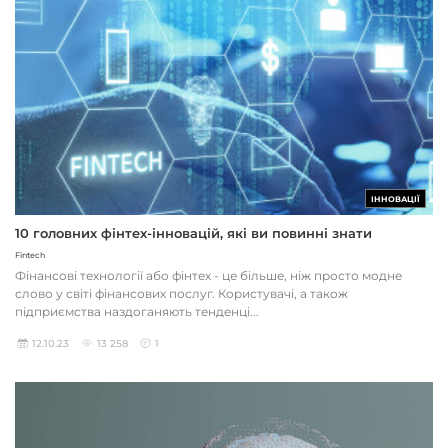
ІННОВАЦІЇ
10 головних фінтех-інновацій, які ви повинні знати
Fintech
Фінансові технології або фінтех - це більше, ніж просто модне
слово у світі фінансових послуг. Користувачі, а також
підприємства наздоганяють тенденці...
12.10.23
13 258
1