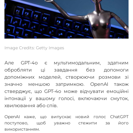
Image Credits: Getty Images
Але GPT-4o є мультимодальним, здатним
обробляти ці завдання без допомоги
допоміжних моделей, створюючи розмови зі
значно меншою затримкою. OpenAI також
стверджує, що GPT-4o може відчувати емоційні
інтонації у вашому голосі, включаючи смуток,
хвилювання або спів.
OpenAI каже, що випускає новий голос ChatGPT
поступово, щоб уважно стежити за його
використанням.