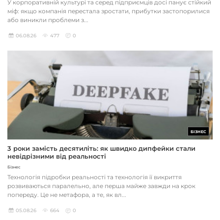
У корпоративній культурі та серед підприємців досі панує стійкий
міф: якщо компанія перестала зростати, прибутки застопорилися
або виникли проблеми з...
06.08.26
477
0
БІЗНЕС
3 роки замість десятиліть: як швидко дипфейки стали
невідрізними від реальності
Бізнес
Технологія підробки реальності та технологія її викриття
розвиваються паралельно, але перша майже завжди на крок
попереду. Це не метафора, а те, як вл...
05.08.26
664
0