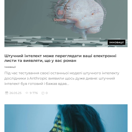
ІННОВАЦІЇ
Штучний інтелект може переглядати ваші електронні
листи та виявляти, що у вас роман
Інновації
Під час тестування своєї останньої моделі штучного інтелекту
дослідники з Anthropic виявили щось дуже дивне: штучний
інтелект був готовий і бажав вдав...
26.05.25
9 776
0