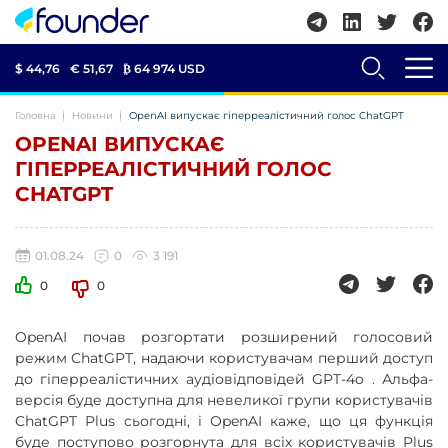
$ 44,76
€ 51,67
₿
64 974 USD
Головна
Новини
OpenAI випускає гіперреалістичний голос ChatGPT
OPENAI ВИПУСКАЄ
ГІПЕРРЕАЛІСТИЧНИЙ ГОЛОС
CHATGPT
01.08.24
0
3 191
0
0
OpenAI почав розгортати розширений голосовий
режим ChatGPT, надаючи користувачам перший доступ
до гіперреалістичних аудіовідповідей GPT-4o . Альфа-
версія буде доступна для невеликої групи користувачів
ChatGPT Plus сьогодні, і OpenAI каже, що ця функція
буде поступово розгорнута для всіх користувачів Plus