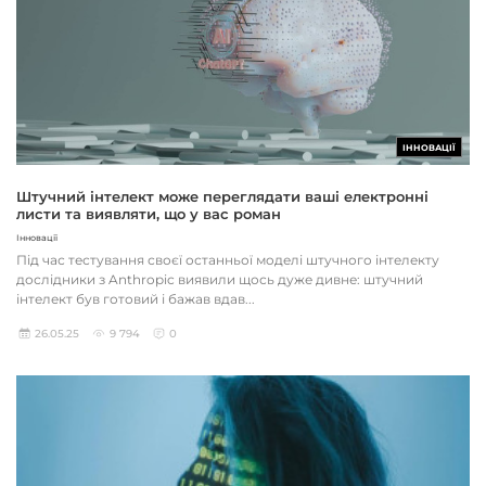
ІННОВАЦІЇ
Штучний інтелект може переглядати ваші електронні
листи та виявляти, що у вас роман
Інновації
Під час тестування своєї останньої моделі штучного інтелекту
дослідники з Anthropic виявили щось дуже дивне: штучний
інтелект був готовий і бажав вдав...
26.05.25
9 794
0