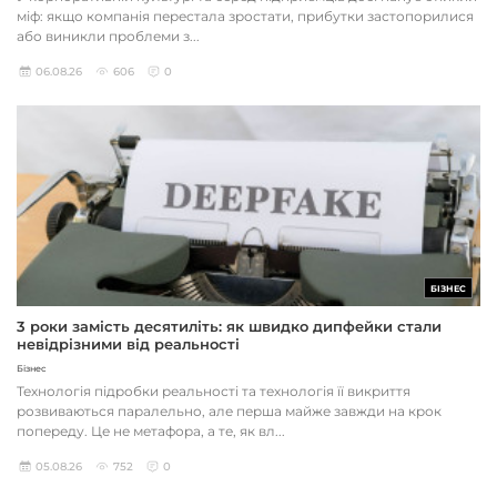
міф: якщо компанія перестала зростати, прибутки застопорилися
або виникли проблеми з...
06.08.26
606
0
БІЗНЕС
3 роки замість десятиліть: як швидко дипфейки стали
невідрізними від реальності
Бізнес
Технологія підробки реальності та технологія її викриття
розвиваються паралельно, але перша майже завжди на крок
попереду. Це не метафора, а те, як вл...
05.08.26
752
0