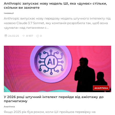
Anthropic запускає нову модель ШІ, яка «думає» стільки,
скільки ви захочете
Інновації
Anthropic випускає нову передову модель штучного інтелекту під
назвою Claude 3.7 Sonnet, яку компанія розробила так, щоб вона
«думала» над питаннями с...
24.02.25
8 937
0
АНАЛІТИКА
У 2026 році штучний інтелект перейде від ажіотажу до
прагматизму
Аналітика
Якщо 2025 рік був роком, коли ШІ пройшов перевірку на