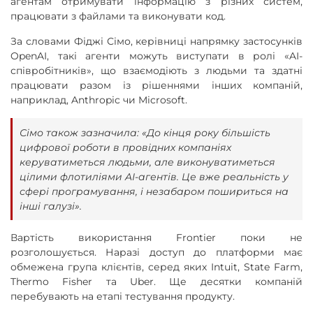
агентам отримувати інформацію з різних систем,
працювати з файлами та виконувати код.
За словами Фіджі Сімо, керівниці напрямку застосунків
OpenAI, такі агенти можуть виступати в ролі «AI-
співробітників», що взаємодіють з людьми та здатні
працювати разом із рішеннями інших компаній,
наприклад, Anthropic чи Microsoft.
Сімо також зазначила: «До кінця року більшість
цифрової роботи в провідних компаніях
керуватиметься людьми, але виконуватиметься
цілими флотиліями AI-агентів. Це вже реальність у
сфері програмування, і незабаром пошириться на
інші галузі».
Вартість використання Frontier поки не
розголошується. Наразі доступ до платформи має
обмежена група клієнтів, серед яких Intuit, State Farm,
Thermo Fisher та Uber. Ще десятки компаній
перебувають на етапі тестування продукту.