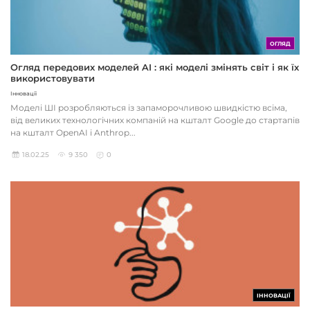
ОГЛЯД
Огляд передових моделей AI : які моделі змінять світ і як їх
використовувати
Інновації
Моделі ШІ розробляються із запаморочливою швидкістю всіма,
від великих технологічних компаній на кшталт Google до стартапів
на кшталт OpenAI і Anthrop...
18.02.25
9 350
0
ІННОВАЦІЇ