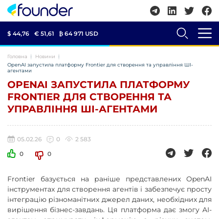
$ 44,76
€ 51,61
₿
64 971 USD
Головна
Новини
OpenAI запустила платформу Frontier для створення та управління ШІ-
агентами
OPENAI ЗАПУСТИЛА ПЛАТФОРМУ
FRONTIER ДЛЯ СТВОРЕННЯ ТА
УПРАВЛІННЯ ШІ-АГЕНТАМИ
05.02.26
0
2 583
0
0
Frontier базується на раніше представлених OpenAI
інструментах для створення агентів і забезпечує просту
інтеграцію різноманітних джерел даних, необхідних для
вирішення бізнес-завдань. Ця платформа дає змогу AI-