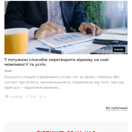
БІЗНЕС
7 потужних способів перетворити відмову на нові
можливості та успіх
Бізнес
Більшість людей сприймають слово «ні» як фінал, поразку або
сигнал про власну неповноцінність. Незалежно від того, про що
йдеться — відхилене резюме,...
04.08.26
774
0
Всі публікації