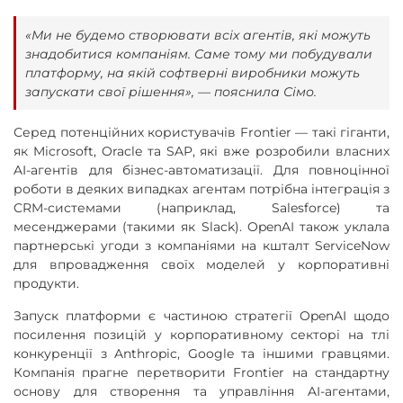
«Ми не будемо створювати всіх агентів, які можуть
знадобитися компаніям. Саме тому ми побудували
платформу, на якій софтверні виробники можуть
запускати свої рішення», — пояснила Сімо.
Серед потенційних користувачів Frontier — такі гіганти,
як Microsoft, Oracle та SAP, які вже розробили власних
AI-агентів для бізнес-автоматизації. Для повноцінної
роботи в деяких випадках агентам потрібна інтеграція з
CRM-системами (наприклад, Salesforce) та
месенджерами (такими як Slack). OpenAI також уклала
партнерські угоди з компаніями на кшталт ServiceNow
для впровадження своїх моделей у корпоративні
продукти.
Запуск платформи є частиною стратегії OpenAI щодо
посилення позицій у корпоративному секторі на тлі
конкуренції з Anthropic, Google та іншими гравцями.
Компанія прагне перетворити Frontier на стандартну
основу для створення та управління AI-агентами,