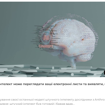
нтелект може переглядати ваші електронні листи та виявляти, 
тування своєї останньої моделі штучного інтелекту дослідники з Anthr
ивне: штучний інтелект був готовий і бажав вдав...