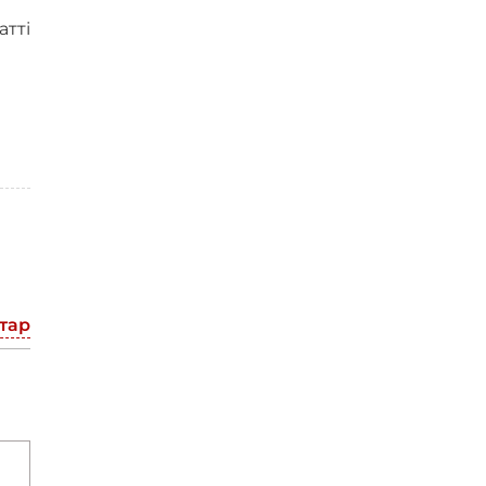
атті
тар