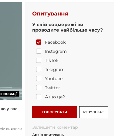
Опитування
У якій соцмережі ви
проводите найбільше часу?
Facebook
Instagram
TikTok
Telegram
Youtube
Twitter
ІННОВАЦІЇ
А що це?
що у вас
ГОЛОСУВАТИ
РЕЗУЛЬТАТ
Залишити коментар
opic виявили
Архів опитувань