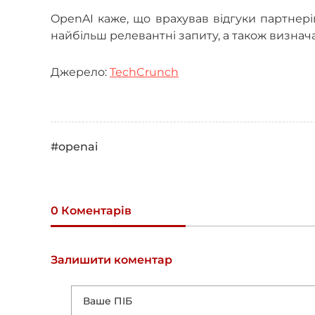
OpenAI каже, що врахував відгуки партнерів
найбільш релевантні запиту, а також визнач
Джерело:
TechCrunch
#openai
0 Коментарів
Залишити коментар