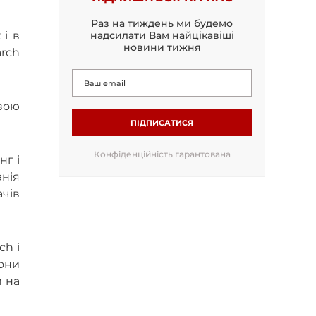
Раз на тиждень ми будемо
 і в
надсилати Вам найцікавіші
новини тижня
rch
вою
ПІДПИСАТИСЯ
Конфіденційність гарантована
нг і
анія
чів
ch і
вони
 на