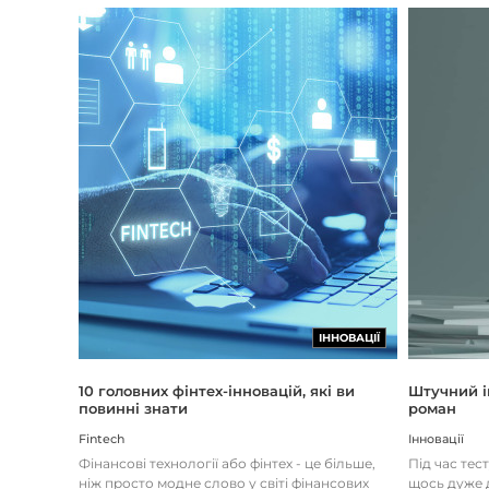
ІННОВАЦІЇ
Штучний і
10 головних фінтех-інновацій, які ви
роман
повинні знати
Інновації
Fintech
Під час тес
Фінансові технології або фінтех - це більше,
щось дуже д
ніж просто модне слово у світі фінансових