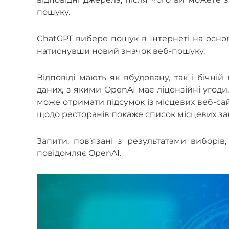
пошуку.
ChatGPT вибере пошук в Інтернеті на основ
натиснувши новий значок веб-пошуку.
Відповіді мають як вбудовану, так і бічні
даних, з якими OpenAI має ліцензійні угоди
може отримати підсумок із місцевих веб-са
щодо ресторанів покаже список місцевих зак
Запити, пов’язані з результатами виборів,
повідомляє OpenAI.