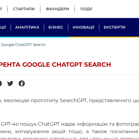
Ї
СТАРТАПИ
ФАУНДЕРИ
ПОДІЇ
ЦІЇ
АНАЛІТИКА
БІЗНЕС
ІННОВАЦІЇ
ЕКСПЕРТИ
 Google ChatGPT Search
РЕНТА GOOGLE CHATGPT SEARCH
h, еволюцію прототипу SearchGPT, представленого ц
 GPT-4o пошук ChatGPT надає інформацію та фотограф
овини, котирування акцій тощо, а також посилання
запитати додаткові запитання для уточнення поточ