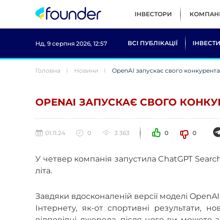
ІНВЕСТОРИ
КОМПАНІ
ВСІ ПУБЛІКАЦІЇ
ІНВЕСТИ
Нд, 9 серпня 2026, 12:57
Головна
Новини
OpenAI запускає свого конкурента
OPENAI ЗАПУСКАЄ СВОГО КОНКУ
01.11.24
0
3 363
0
0
У четвер компанія запустила ChatGPT Searc
літа.
Завдяки вдосконаленій версії моделі OpenAI
Інтернету, як-от спортивні результати, н
відповідні джерела, після чого ви можете 