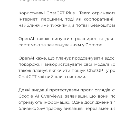
Користувачі ChatGPT Plus і Team отримають
Інтернеті першими, тоді як корпоративні
найближчими тижнями, а потім і безкоштовн
OpenAI також випустив розширення для 
системою за замовчуванням у Chrome.
OpenAI каже, що планує продовжувати вдоск
подорожі, і використовувати свої моделі «
також планує включити пошук ChatGPT у ро
ChatGPT, які вийшли з системи.
Деякі видавці протестували проти оглядів, 
Google AI Overviews, заявивши, що вони по
отримують інформацію. Одне дослідження п
близько 25% трафіку видавців через зменшен