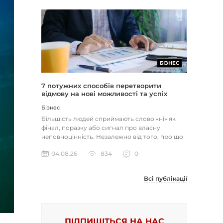
БІЗНЕС
7 потужних способів перетворити
відмову на нові можливості та успіх
Бізнес
Більшість людей сприймають слово «ні» як
фінал, поразку або сигнал про власну
неповноцінність. Незалежно від того, про що
йдеться — відхилене резюме,...
04.08.26
834
0
Всі публікації
ПІДПИШІТЬСЯ НА НАС