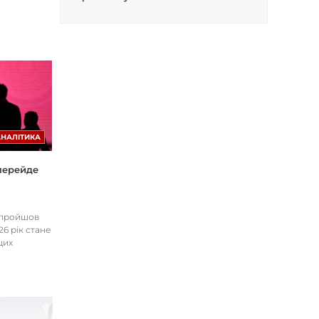
АНАЛІТИКА
 перейде
І пройшов
26 рік стане
цих