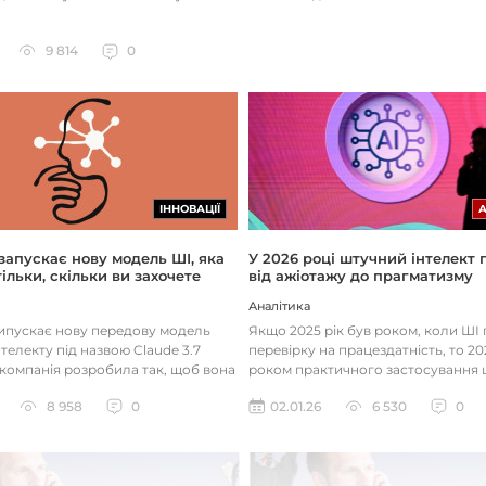
9 814
0
ІННОВАЦІЇ
 запускає нову модель ШІ, яка
У 2026 році штучний інтелект
ільки, скільки ви захочете
від ажіотажу до прагматизму
Аналітика
випускає нову передову модель
Якщо 2025 рік був роком, коли Ш
телекту під назвою Claude 3.7
перевірку на працездатність, то 20
 компанія розробила так, щоб вона
роком практичного застосування 
д питаннями с...
технологій. Фокус вже зміщу...
8 958
0
02.01.26
6 530
0