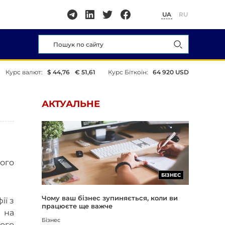
UA
RU
Курс валют:
$ 44,76
€ 51,61
Курс Біткоїн:
64 920 USD
АКТУАЛЬНЕ
ього
БІЗНЕС
Чому ваш бізнес зупиняється, коли ви
ії з
працюєте ще важче
 на
Бізнес
ного