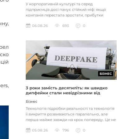
У корпоративній культурі та серед
підприємців досі панує стійкий міф: якщо
компанія перестала зростати, прибутки
застопорилися або виникли проблеми з...
чну,
06.08.26
693
0
ерел
иско
ицій
БІЗНЕС
ers,
3 роки замість десятиліть: як швидко
дипфейки стали невідрізними від
реальності
Бізнес
Технологія підробки реальності та технологія
її викриття розвиваються паралельно, але
перша майже завжди на крок попереду. Це не
метафора, а те, як вл...
05.08.26
796
0