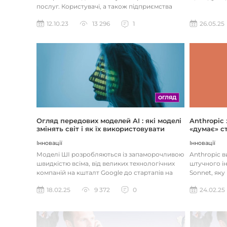
послуг. Користувачі, а також підприємства
наздоганяють тенденці...
26.05.25
12.10.23
13 296
1
ОГЛЯД
Огляд передових моделей AI : які моделі
Anthropic
змінять світ і як їх використовувати
«думає» ст
Інновації
Інновації
Моделі ШІ розробляються із запаморочливою
Anthropic 
швидкістю всіма, від великих технологічних
штучного ін
компаній на кшталт Google до стартапів на
Sonnet, яку
кшталт OpenAI і Anthrop...
«думала» на
18.02.25
9 372
0
24.02.25