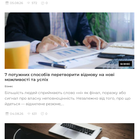
05.08.26
572
0
БІЗНЕС
7 потужних способів перетворити відмову на нові
можливості та успіх
Бізнес
Більшість людей сприймають слово «ні» як фінал, поразку або
сигнал про власну неповноцінність. Незалежно від того, про що
йдеться — відхилене резюме,...
04.08.26
631
0