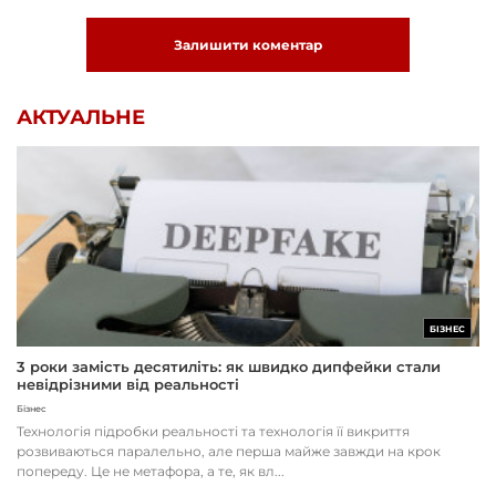
Залишити коментар
АКТУАЛЬНЕ
БІЗНЕС
3 роки замість десятиліть: як швидко дипфейки стали
невідрізними від реальності
Бізнес
Технологія підробки реальності та технологія її викриття
розвиваються паралельно, але перша майже завжди на крок
попереду. Це не метафора, а те, як вл...