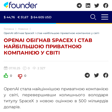
$ 44,76
€ 51,67
₿
64 605 USD
Головна
Новини
OpenAI обігнав SpaceX і став найбільшою приватною компанією у світі
OPENAI ОБІГНАВ SPACEX І СТАВ
НАЙБІЛЬШОЮ ПРИВАТНОЮ
КОМПАНІЄЮ У СВІТІ
07.10.25
0
2 327
0
0
OpenAI стала найціннішою приватною компанією
у світі, перевершивши колишнього володаря
титулу SpaceX з новою оцінкою в 500 мільярдів
доларів.