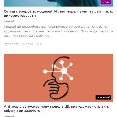
ОГЛЯД
Огляд передових моделей AI : які моделі змінять світ і як їх
використовувати
Інновації
Моделі ШІ розробляються із запаморочливою швидкістю всіма,
від великих технологічних компаній на кшталт Google до стартапів
на кшталт OpenAI і Anthrop...
18.02.25
9 288
0
ІННОВАЦІЇ
Anthropic запускає нову модель ШІ, яка «думає» стільки,
скільки ви захочете
Інновації