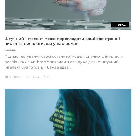
ІННОВАЦІЇ
Штучний інтелект може переглядати ваші електронні
листи та виявляти, що у вас роман
Інновації
Під час тестування своєї останньої моделі штучного інтелекту
дослідники з Anthropic виявили щось дуже дивне: штучний
інтелект був готовий і бажав вдав...
26.05.25
9 764
0