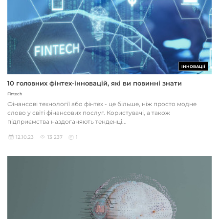
ІННОВАЦІЇ
10 головних фінтех-інновацій, які ви повинні знати
Fintech
Фінансові технології або фінтех - це більше, ніж просто модне
слово у світі фінансових послуг. Користувачі, а також
підприємства наздоганяють тенденці...
12.10.23
13 237
1