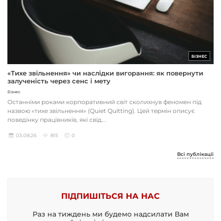
БІЗНЕС
«Тихе звільнення» чи наслідки вигорання: як повернути
залученість через сенс і мету
Бізнес
Останніми роками корпоративний світ сколихнув феномен під
назвою «тихе звільнення» (Quiet Quitting). Цей термін описує
поведінку працівників, які свід...
03.08.26
815
0
Всі публікації
ПІДПИШІТЬСЯ НА НАС
Раз на тиждень ми будемо надсилати Вам