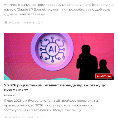
Anthropic випускає нову передову модель штучного інтелекту під
назвою Claude 3.7 Sonnet, яку компанія розробила так, щоб вона
«думала» над питаннями с...
24.02.25
8 903
0
АНАЛІТИКА
У 2026 році штучний інтелект перейде від ажіотажу до
прагматизму
Аналітика
Якщо 2025 рік був роком, коли ШІ пройшов перевірку на
працездатність, то 2026 рік стане роком практичного
застосування цих технологій. Фокус вже зміщу...