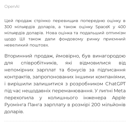
OpenAI
Цей продаж стрімко перевищив попередню оцінку в
300 мільярдів доларів, а також оцінку SpaceX у 400
мільярдів доларів. Нова оцінка та подальший оптимізм
щодо ШІ також дали фондовому ринку приємний
невеликий поштовх.
Вторинний продаж, ймовірно, був винагородою
для співробітників, які відмовилися від
непомірних зарплат та бонусів за підписання
контрактів, запропонованих іншими компаніями,
і вирішили залишитися з розробником ChatGPT
під час нещодавніх переманювання. У липні Meta
перехопила у колишнього інженера Apple
Руомінга Панга зарплату в розмірі 200 мільйонів
доларів.