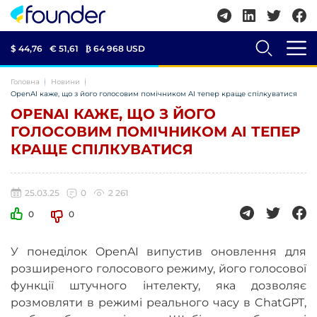
$ 44,76
€ 51,61
₿
64 968 USD
Головна
Новини
OpenAI каже, що з його голосовим помічником AI тепер краще спілкуватися
OPENAI КАЖЕ, ЩО З ЙОГО
ГОЛОСОВИМ ПОМІЧНИКОМ AI ТЕПЕР
КРАЩЕ СПІЛКУВАТИСЯ
25.03.25
0
2 261
0
0
У понеділок OpenAI випустив оновлення для
розширеного голосового режиму, його голосової
функції штучного інтелекту, яка дозволяє
розмовляти в режимі реального часу в ChatGPT,