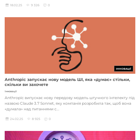
18.02.25
9 326
0
ІННОВАЦІЇ
Anthropic запускає нову модель ШІ, яка «думає» стільки,
скільки ви захочете
Інновації
Anthropic випускає нову передову модель штучного інтелекту під
назвою Claude 3.7 Sonnet, яку компанія розробила так, щоб вона
«думала» над питаннями с...
24.02.25
8 925
0