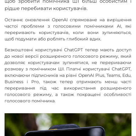
щоб зробити помічника ШІ більш особистим і
рідше перебивати користувачів.
Останнє оновлення OpenAI спрямоване на вирішення
частої проблеми з голосовими помічниками AI, які
переривають користувачів, коли вони зупиняються,
щоб подумати або роблять глибокий вдих.
Безкоштовні користувачі ChatGPT тепер мають доступ
до нової версії розширеного голосового режиму, який
дозволяє користувачам зупинятися, не перериваючи
розмову з помічником ШІ. Платні користувачі ChatGPT,
включаючи підписників на рівні OpenAI Plus, Teams, Edu,
Business і Pro, також тепер отримають менш часті
переривання під час використання розширеного
голосового режиму, а також покращені особливості
голосового помічника.