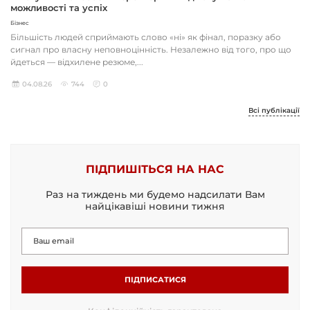
можливості та успіх
Бізнес
Більшість людей сприймають слово «ні» як фінал, поразку або
сигнал про власну неповноцінність. Незалежно від того, про що
йдеться — відхилене резюме,...
04.08.26
744
0
Всі публікації
ПІДПИШІТЬСЯ НА НАС
Раз на тиждень ми будемо надсилати Вам
найцікавіші новини тижня
ПІДПИСАТИСЯ