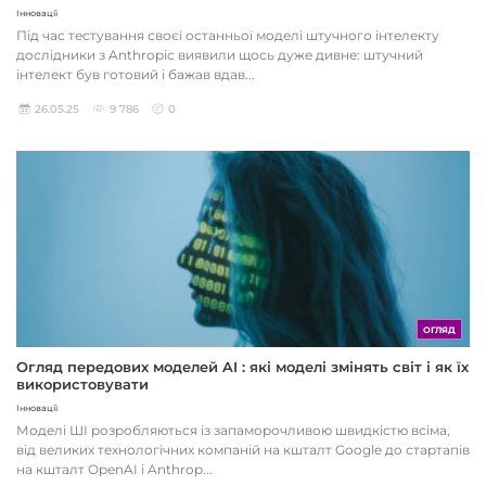
Інновації
Під час тестування своєї останньої моделі штучного інтелекту
дослідники з Anthropic виявили щось дуже дивне: штучний
інтелект був готовий і бажав вдав...
26.05.25
9 786
0
ОГЛЯД
Огляд передових моделей AI : які моделі змінять світ і як їх
використовувати
Інновації
Моделі ШІ розробляються із запаморочливою швидкістю всіма,
від великих технологічних компаній на кшталт Google до стартапів
на кшталт OpenAI і Anthrop...