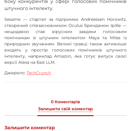
боку конкурентів у сфері голосових помічників
штучного інтелекту.
Sesame — стартап за підтримки Andreessen Horowitz,
створений співзасновником Oculus Бренданом Ірібе —
нещодавно став вірусним завдяки голосовим
помічникам зі штучним інтелектом Maya та Miles із
природним звучанням. Великі гравці також активніше
входять у простір голосових помічників штучного
інтелекту, наприклад Amazon, яка готує випуск своєї
версії Alexa на базі LLM.
Джерело:
TechCrunch
0 Коментарів
Залишити свій коментар
Залишити коментар