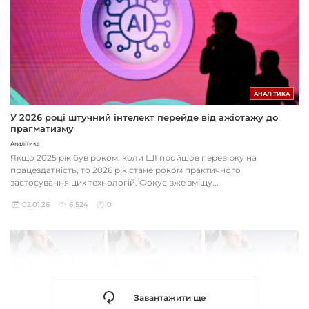
АНАЛІТИКА
У 2026 році штучний інтелект перейде від ажіотажу до
прагматизму
Аналітика
Якщо 2025 рік був роком, коли ШІ пройшов перевірку на
працездатність, то 2026 рік стане роком практичного
застосування цих технологій. Фокус вже зміщу...
02.01.26
6 524
0
Завантажити ще