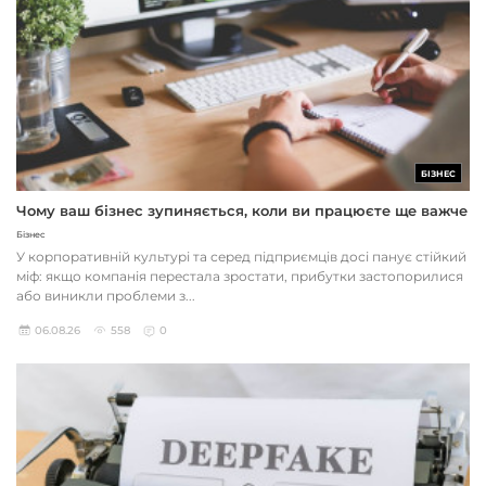
БІЗНЕС
Чому ваш бізнес зупиняється, коли ви працюєте ще важче
Бізнес
У корпоративній культурі та серед підприємців досі панує стійкий
міф: якщо компанія перестала зростати, прибутки застопорилися
або виникли проблеми з...
06.08.26
558
0