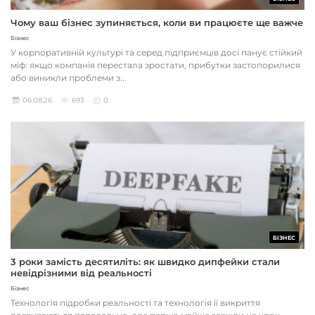
Чому ваш бізнес зупиняється, коли ви працюєте ще важче
Бізнес
У корпоративній культурі та серед підприємців досі панує стійкий
міф: якщо компанія перестала зростати, прибутки застопорилися
або виникли проблеми з...
06.08.26
693
0
БІЗНЕС
3 роки замість десятиліть: як швидко дипфейки стали
невідрізними від реальності
Бізнес
Технологія підробки реальності та технологія її викриття