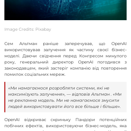
Image Credits: Pixabay
Сем Альтман раніше заперечував, що OpenAI
використовував залучення як частину своєї бізнес-
моделі. Даючи свідчення перед Конгресом минулого
року, генеральний директор OpenAI погодився з
законодавцем, який застеріг компанію від повторення
помилок соціальних мереж.
«Ми намагаємося розробляти системи, які не
максимізують залучення», — відповів Альтман . «Ми
не рекламна модель. Ми не намагаємося змусити
людей використовувати його все більше і більше».
OpenAI відкриває скриньку Пандори потенційних
побічних ефектів, використовуючи бізнес-модель, яка