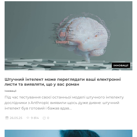
ІННОВАЦІЇ
Штучний інтелект може переглядати ваші електронні
листи та виявляти, що у вас роман
Інновації
Під час тестування своєї останньої моделі штучного інтелекту
дослідники з Anthropic виявили щось дуже дивне: штучний
інтелект був готовий і бажав вдав...
26.05.25
9 814
0