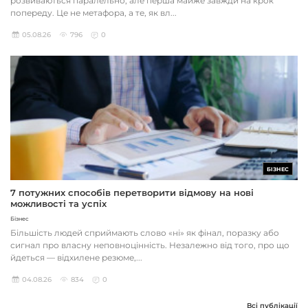
розвиваються паралельно, але перша майже завжди на крок
попереду. Це не метафора, а те, як вл...
05.08.26
796
0
БІЗНЕС
7 потужних способів перетворити відмову на нові
можливості та успіх
Бізнес
Більшість людей сприймають слово «ні» як фінал, поразку або
сигнал про власну неповноцінність. Незалежно від того, про що
йдеться — відхилене резюме,...
04.08.26
834
0
Всі публікації