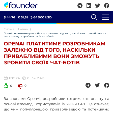
$ 44,76
€ 51,61
₿
64 900 USD
Головна
Новини
OpenAI платитиме розробникам залежно від того, наскільки привабливими
вони зможуть зробити своїх чат-ботів
OPENAI ПЛАТИТИМЕ РОЗРОБНИКАМ
ЗАЛЕЖНО ВІД ТОГО, НАСКІЛЬКИ
ПРИВАБЛИВИМИ ВОНИ ЗМОЖУТЬ
ЗРОБИТИ СВОЇХ ЧАТ-БОТІВ
17.01.24
0
2 413
0
0
За словами OpenAI, розробники «отримають оплату на
основі взаємодії користувачів із їхніми GPT. Це означає,
що чим популярнішою, привабливішою та потенційно