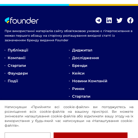
При використанні матеріалів сайту обов'язковою умовою є гіперпосилання в
межах першого абзацу на сторінку розташування вихідної статті із
зазначенням бренду видання Founder
Публікації
Диджитал
Компанії
Дослідження
Стартапи
Бренди
Фаундери
Кейси
Події
Новини Компаній
Ринок
Стартапи
Натиснувши «Прийняти всі cookie-файли» ви погоджуєтесь на
Про Компанію
розміщення всіх cookie-файлів на вашому пристрої. Ви можете
Реклама
змінювати налаштування cookie-файлів або відкликати вашу згоду на їх
використання у будь-який час натиснувши на «Налаштування cookie-
Контакти
файлів».