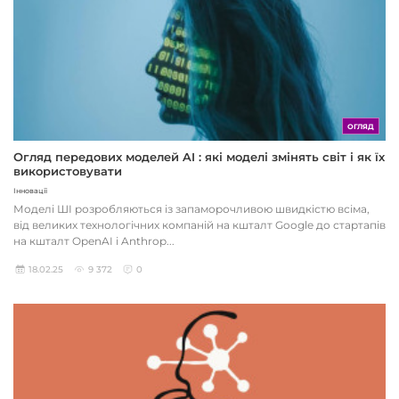
ОГЛЯД
Огляд передових моделей AI : які моделі змінять світ і як їх
використовувати
Інновації
Моделі ШІ розробляються із запаморочливою швидкістю всіма,
від великих технологічних компаній на кшталт Google до стартапів
на кшталт OpenAI і Anthrop...
18.02.25
9 372
0