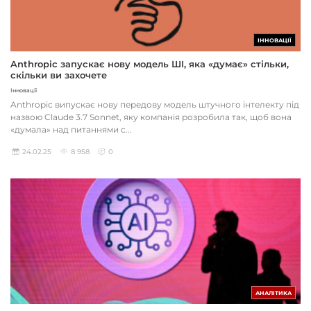
ІННОВАЦІЇ
Anthropic запускає нову модель ШІ, яка «думає» стільки,
скільки ви захочете
Інновації
Anthropic випускає нову передову модель штучного інтелекту під
назвою Claude 3.7 Sonnet, яку компанія розробила так, щоб вона
«думала» над питаннями с...
24.02.25
8 958
0
АНАЛІТИКА