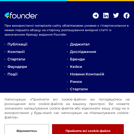
При використанні матеріалів сайту обов'язковою умовою є гіперпосилання в
межах першого абзацу на сторінку розташування вихідної статті із
зазначенням бренду видання Founder
Публікації
Диджитал
Компанії
Дослідження
Стартапи
Бренди
Фаундери
Кейси
Події
Новини Компаній
Ринок
Стартапи
Натиснувши «Прийняти всі cookie-файли» ви погоджуєтесь на
Про Компанію
розміщення всіх cookie-файлів на вашому пристрої. Ви можете
змінювати налаштування cookie-файлів або відкликати вашу згоду на їх
Реклама
використання у будь-який час натиснувши на «Налаштування cookie-
Контакти
файлів».
© 2016-2026 Founder
Розробка
Відмивитись
Прийняти всі cookie-файли