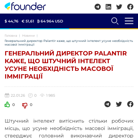
$ 44,76
€ 51,61
₿
64 964 USD
Головна
Новини
Генеральний директор Palantir каже, що штучний інтелект усуне необхідність
масової імміграції
ГЕНЕРАЛЬНИЙ ДИРЕКТОР PALANTIR
КАЖЕ, ЩО ШТУЧНИЙ ІНТЕЛЕКТ
УСУНЕ НЕОБХІДНІСТЬ МАСОВОЇ
ІММІГРАЦІЇ
22.01.26
0
1 985
0
0
Штучний інтелект витіснить стільки робочих
місць, що усуне необхідність масової імміграції,
стверджує головний виконавчий директор