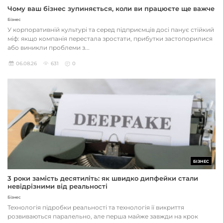
Чому ваш бізнес зупиняється, коли ви працюєте ще важче
Бізнес
У корпоративній культурі та серед підприємців досі панує стійкий
міф: якщо компанія перестала зростати, прибутки застопорилися
або виникли проблеми з...
06.08.26
631
0
БІЗНЕС
3 роки замість десятиліть: як швидко дипфейки стали
невідрізними від реальності
Бізнес
Технологія підробки реальності та технологія її викриття
розвиваються паралельно, але перша майже завжди на крок