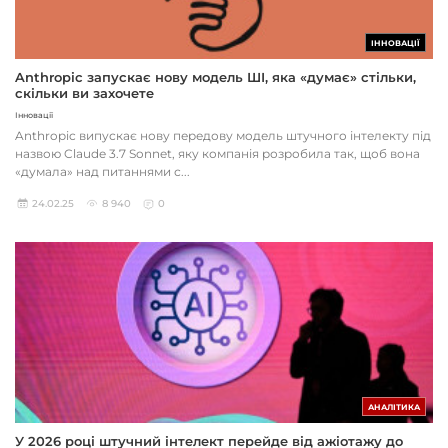
ІННОВАЦІЇ
Anthropic запускає нову модель ШІ, яка «думає» стільки,
скільки ви захочете
Інновації
Anthropic випускає нову передову модель штучного інтелекту під
назвою Claude 3.7 Sonnet, яку компанія розробила так, щоб вона
«думала» над питаннями с...
24.02.25
8 940
0
АНАЛІТИКА
У 2026 році штучний інтелект перейде від ажіотажу до