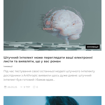
ІННОВАЦІЇ
Штучний інтелект може переглядати ваші електронні
листи та виявляти, що у вас роман
Інновації
Під час тестування своєї останньої моделі штучного інтелекту
дослідники з Anthropic виявили щось дуже дивне: штучний
інтелект був готовий і бажав вдав...
26.05.25
9 797
0