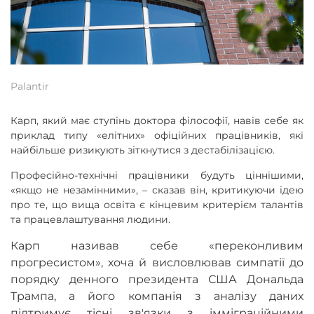
Palantir
Карп, який має ступінь доктора філософії, навів себе як
приклад типу «елітних» офіційних працівників, які
найбільше ризикують зіткнутися з дестабілізацією.
Професійно-технічні працівники будуть ціннішими,
«якщо не незамінними», – сказав він, критикуючи ідею
про те, що вища освіта є кінцевим критерієм талантів
та працевлаштування людини.
Карп називав себе «переконливим
прогресистом», хоча й висловлював симпатії до
порядку денного президента США Дональда
Трампа, а його компанія з аналізу даних
підтримує тісні зв'язки з імміграційними