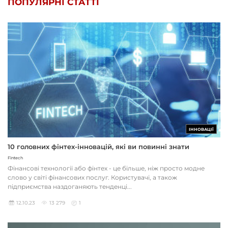
ПОПУЛЯРНІ СТАТТІ
ІННОВАЦІЇ
10 головних фінтех-інновацій, які ви повинні знати
Fintech
Фінансові технології або фінтех - це більше, ніж просто модне
слово у світі фінансових послуг. Користувачі, а також
підприємства наздоганяють тенденці...
12.10.23
13 279
1