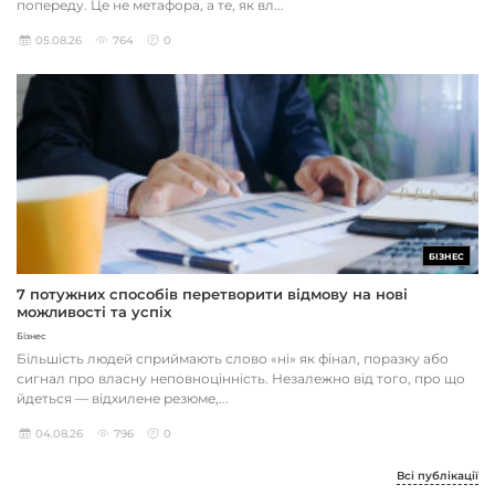
попереду. Це не метафора, а те, як вл...
05.08.26
764
0
БІЗНЕС
7 потужних способів перетворити відмову на нові
можливості та успіх
Бізнес
Більшість людей сприймають слово «ні» як фінал, поразку або
сигнал про власну неповноцінність. Незалежно від того, про що
йдеться — відхилене резюме,...
04.08.26
796
0
Всі публікації