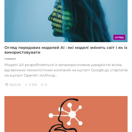
ОГЛЯД
Огляд передових моделей AI : які моделі змінять світ і як їх
використовувати
Інновації
Моделі ШІ розробляються із запаморочливою швидкістю всіма,
від великих технологічних компаній на кшталт Google до стартапів
на кшталт OpenAI і Anthrop...
18.02.25
9 353
0