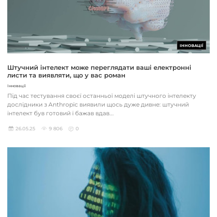
ІННОВАЦІЇ
Штучний інтелект може переглядати ваші електронні
листи та виявляти, що у вас роман
Інновації
Під час тестування своєї останньої моделі штучного інтелекту
дослідники з Anthropic виявили щось дуже дивне: штучний
інтелект був готовий і бажав вдав...
26.05.25
9 806
0