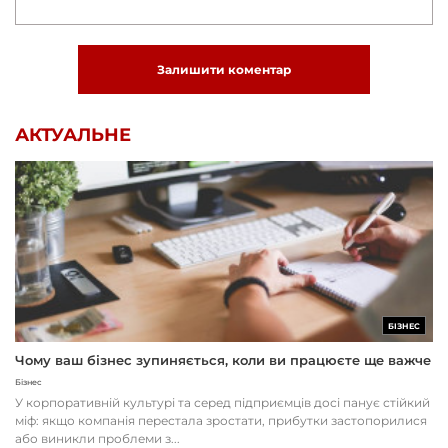
Залишити коментар
АКТУАЛЬНЕ
БІЗНЕС
Чому ваш бізнес зупиняється, коли ви працюєте ще важче
Бізнес
У корпоративній культурі та серед підприємців досі панує стійкий
міф: якщо компанія перестала зростати, прибутки застопорилися
або виникли проблеми з...