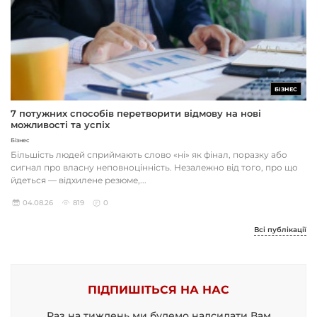
БІЗНЕС
7 потужних способів перетворити відмову на нові
можливості та успіх
Бізнес
Більшість людей сприймають слово «ні» як фінал, поразку або
сигнал про власну неповноцінність. Незалежно від того, про що
йдеться — відхилене резюме,...
04.08.26
819
0
Всі публікації
ПІДПИШІТЬСЯ НА НАС
Раз на тиждень ми будемо надсилати Вам