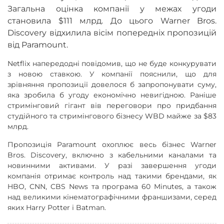
Загальна оцінка компанії у межах угоди
становила $111 млрд. До цього Warner Bros.
Discovery відхилила вісім попередніх пропозицій
від Paramount.
Netflix напередодні повідомив, що не буде конкурувати
з новою ставкою. У компанії пояснили, що для
зрівняння пропозиції довелося б запропонувати суму,
яка зробила б угоду економічно невигідною. Раніше
стримінговий гігант вів переговори про придбання
студійного та стримінгового бізнесу WBD майже за $83
млрд.
Пропозиція Paramount охоплює весь бізнес Warner
Bros. Discovery, включно з кабельними каналами та
новинними активами. У разі завершення угоди
компанія отримає контроль над такими брендами, як
HBO, CNN, CBS News та програма 60 Minutes, а також
над великими кінематографічними франшизами, серед
яких Harry Potter і Batman.