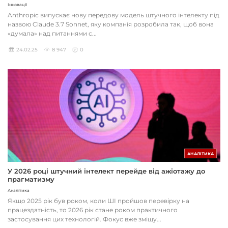
Інновації
Anthropic випускає нову передову модель штучного інтелекту під
назвою Claude 3.7 Sonnet, яку компанія розробила так, щоб вона
«думала» над питаннями с...
24.02.25
8 947
0
АНАЛІТИКА
У 2026 році штучний інтелект перейде від ажіотажу до
прагматизму
Аналітика
Якщо 2025 рік був роком, коли ШІ пройшов перевірку на
працездатність, то 2026 рік стане роком практичного
застосування цих технологій. Фокус вже зміщу...