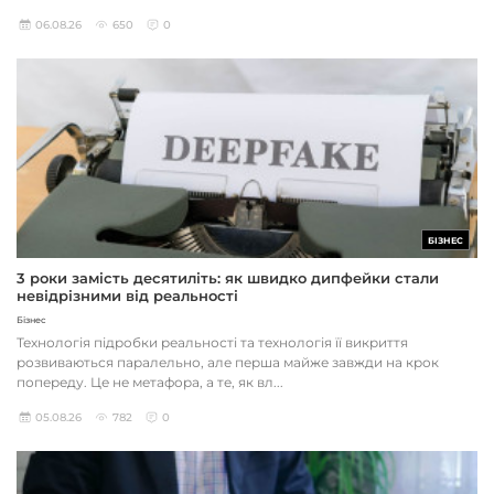
06.08.26
650
0
БІЗНЕС
3 роки замість десятиліть: як швидко дипфейки стали
невідрізними від реальності
Бізнес
Технологія підробки реальності та технологія її викриття
розвиваються паралельно, але перша майже завжди на крок
попереду. Це не метафора, а те, як вл...
05.08.26
782
0