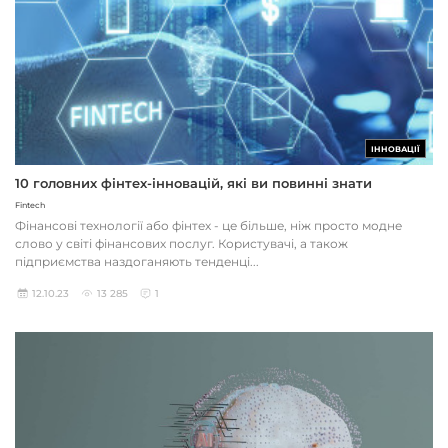
ІННОВАЦІЇ
10 головних фінтех-інновацій, які ви повинні знати
Fintech
Фінансові технології або фінтех - це більше, ніж просто модне
слово у світі фінансових послуг. Користувачі, а також
підприємства наздоганяють тенденці...
12.10.23
13 285
1