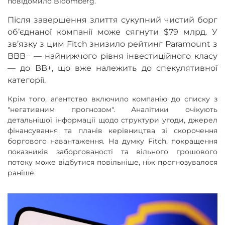
повідомило Bloomberg.
Після завершення злиття сукупний чистий борг
об’єднаної компанії може сягнути $79 млрд. У
зв’язку з цим Fitch знизило рейтинг Paramount з
BBB− — найнижчого рівня інвестиційного класу
— до BB+, що вже належить до спекулятивної
категорії.
Крім того, агентство включило компанію до списку з
"негативним прогнозом". Аналітики очікують
детальнішої інформації щодо структури угоди, джерел
фінансування та планів керівництва зі скорочення
боргового навантаження. На думку Fitch, покращення
показників заборгованості та вільного грошового
потоку може відбутися повільніше, ніж прогнозувалося
раніше.