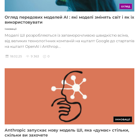
ОГЛЯД
Огляд передових моделей AI : які моделі змінять світ і як їх
використовувати
Інновації
Моделі ШІ розробляються із запаморочливою швидкістю всіма,
від великих технологічних компаній на кшталт Google до стартапів
на кшталт OpenAI і Anthrop...
18.02.25
9 363
0
ІННОВАЦІЇ
Anthropic запускає нову модель ШІ, яка «думає» стільки,
скільки ви захочете