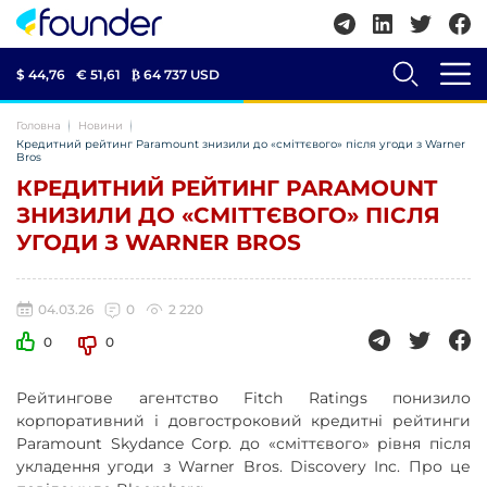
$ 44,76
€ 51,61
₿
64 737 USD
Головна
Новини
Кредитний рейтинг Paramount знизили до «сміттєвого» після угоди з Warner
Bros
КРЕДИТНИЙ РЕЙТИНГ PARAMOUNT
ЗНИЗИЛИ ДО «СМІТТЄВОГО» ПІСЛЯ
УГОДИ З WARNER BROS
04.03.26
0
2 220
0
0
Рейтингове агентство Fitch Ratings понизило
корпоративний і довгостроковий кредитні рейтинги
Paramount Skydance Corp. до «сміттєвого» рівня після
укладення угоди з Warner Bros. Discovery Inc. Про це