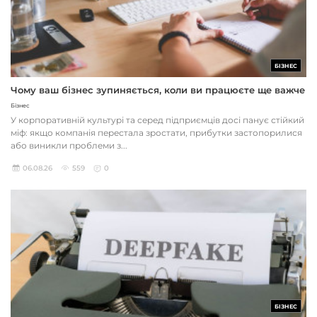
БІЗНЕС
Чому ваш бізнес зупиняється, коли ви працюєте ще важче
Бізнес
У корпоративній культурі та серед підприємців досі панує стійкий
міф: якщо компанія перестала зростати, прибутки застопорилися
або виникли проблеми з...
06.08.26
559
0
БІЗНЕС