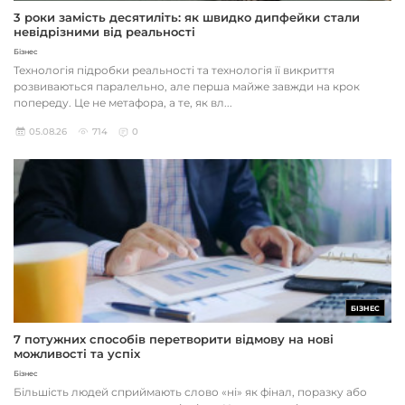
3 роки замість десятиліть: як швидко дипфейки стали
невідрізними від реальності
Бізнес
Технологія підробки реальності та технологія її викриття
розвиваються паралельно, але перша майже завжди на крок
попереду. Це не метафора, а те, як вл...
05.08.26
714
0
БІЗНЕС
7 потужних способів перетворити відмову на нові
можливості та успіх
Бізнес
Більшість людей сприймають слово «ні» як фінал, поразку або