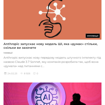
ІННОВАЦІЇ
Anthropic запускає нову модель ШІ, яка «думає» стільки,
скільки ви захочете
Інновації
Anthropic випускає нову передову модель штучного інтелекту під
назвою Claude 3.7 Sonnet, яку компанія розробила так, щоб вона
«думала» над питаннями с...
24.02.25
8 926
0