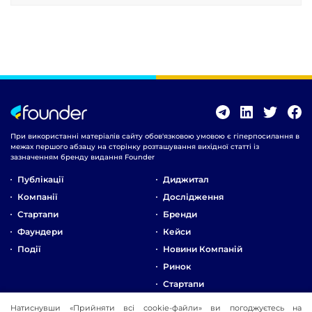
При використанні матеріалів сайту обов'язковою умовою є гіперпосилання в
межах першого абзацу на сторінку розташування вихідної статті із
зазначенням бренду видання Founder
Публікації
Диджитал
Компанії
Дослідження
Стартапи
Бренди
Фаундери
Кейси
Події
Новини Компаній
Ринок
Стартапи
Натиснувши «Прийняти всі cookie-файли» ви погоджуєтесь на
Про Компанію