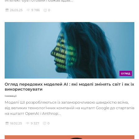
інтелект був готовий і бажав вдав...
26.05.25
9 786
0
ОГЛЯД
Огляд передових моделей AI : які моделі змінять світ і як їх
використовувати
Інновації
Моделі ШІ розробляються із запаморочливою швидкістю всіма,
від великих технологічних компаній на кшталт Google до стартапів
на кшталт OpenAI і Anthrop...
18.02.25
9 327
0