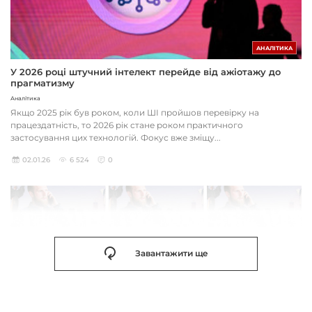
АНАЛІТИКА
У 2026 році штучний інтелект перейде від ажіотажу до
прагматизму
Аналітика
Якщо 2025 рік був роком, коли ШІ пройшов перевірку на
працездатність, то 2026 рік стане роком практичного
застосування цих технологій. Фокус вже зміщу...
02.01.26
6 524
0
Завантажити ще