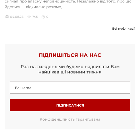
сигнал про власну неповноцінність. Незалежно від того, про що
йдеться — відхилене резюме,...
04.08.26
745
0
Всі публікації
ПІДПИШІТЬСЯ НА НАС
Раз на тиждень ми будемо надсилати Вам
найцікавіші новини тижня
ПІДПИСАТИСЯ
Конфіденційність гарантована