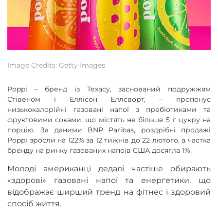
Image Credits: Getty Images
Poppi – бренд із Техасу, заснований подружжям
Стівеном і Еллісон Еллсворт, – пропонує
низькокалорійні газовані напої з пребіотиками та
фруктовими соками, що містять не більше 5 г цукру на
порцію. За даними BNP Paribas, роздрібні продажі
Poppi зросли на 122% за 12 тижнів до 22 лютого, а частка
бренду на ринку газованих напоїв США досягла 1%.
Молоді американці дедалі частіше обирають
«здорові» газовані напої та енергетики, що
відображає ширший тренд на фітнес і здоровий
спосіб життя.