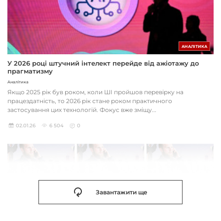
АНАЛІТИКА
У 2026 році штучний інтелект перейде від ажіотажу до
прагматизму
Аналітика
Якщо 2025 рік був роком, коли ШІ пройшов перевірку на
працездатність, то 2026 рік стане роком практичного
застосування цих технологій. Фокус вже зміщу...
02.01.26
6 504
0
Завантажити ще