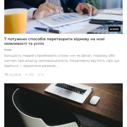
БІЗНЕС
7 потужних способів перетворити відмову на нові
можливості та успіх
Бізнес
Більшість людей сприймають слово «ні» як фінал, поразку або
сигнал про власну неповноцінність. Незалежно від того, про що
йдеться — відхилене резюме,...
04.08.26
510
0