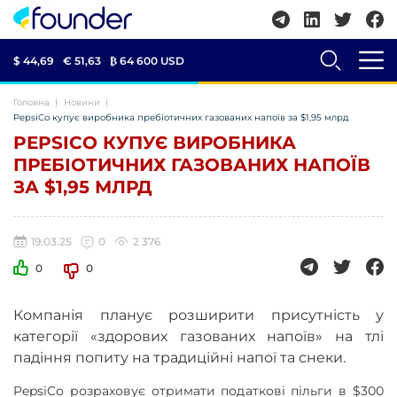
$ 44,69
€ 51,63
₿
64 600 USD
Головна
Новини
PepsiCo купує виробника пребіотичних газованих напоїв за $1,95 млрд
PEPSICO КУПУЄ ВИРОБНИКА
ПРЕБІОТИЧНИХ ГАЗОВАНИХ НАПОЇВ
ЗА $1,95 МЛРД
19.03.25
0
2 376
0
0
Компанія планує розширити присутність у
категорії «здорових газованих напоїв» на тлі
падіння попиту на традиційні напої та снеки.
PepsiCo розраховує отримати податкові пільги в $300