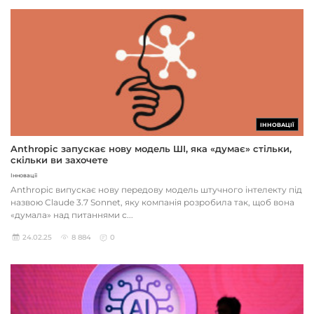
ІННОВАЦІЇ
Anthropic запускає нову модель ШІ, яка «думає» стільки,
скільки ви захочете
Інновації
Anthropic випускає нову передову модель штучного інтелекту під
назвою Claude 3.7 Sonnet, яку компанія розробила так, щоб вона
«думала» над питаннями с...
24.02.25
8 884
0