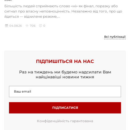
Більшість людей сприймають слово «ні» як фінал, поразку або
сигнал про власну неповноцінність. Незалежно від того, про що
йдеться — відхилене резюме,...
04.08.26
706
0
Всі публікації
ПІДПИШІТЬСЯ НА НАС
Раз на тиждень ми будемо надсилати Вам
найцікавіші новини тижня
ПІДПИСАТИСЯ
Конфіденційність гарантована