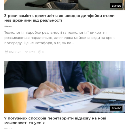
БІЗНЕС
3 роки замість десятиліть: як швидко дипфейки стали
невідрізними від реальності
Бізнес
Технологія підробки реальності та технологія її викриття
розвиваються паралельно, але перша майже завжди на крок
попереду. Це не метафора, а те, як вл...
05.08.26
679
0
БІЗНЕС
7 потужних способів перетворити відмову на нові
можливості та успіх
Бізнес