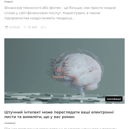
Fintech
Фінансові технології або фінтех - це більше, ніж просто модне
слово у світі фінансових послуг. Користувачі, а також
підприємства наздоганяють тенденці...
12.10.23
13 260
1
ІННОВАЦІЇ
Штучний інтелект може переглядати ваші електронні
листи та виявляти, що у вас роман
Інновації
Під час тестування своєї останньої моделі штучного інтелекту