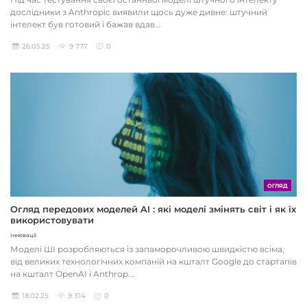
дослідники з Anthropic виявили щось дуже дивне: штучний
інтелект був готовий і бажав вдав...
26.05.25
9 777
0
ОГЛЯД
Огляд передових моделей AI : які моделі змінять світ і як їх
використовувати
Інновації
Моделі ШІ розробляються із запаморочливою швидкістю всіма,
від великих технологічних компаній на кшталт Google до стартапів
на кшталт OpenAI і Anthrop...
18.02.25
9 314
0