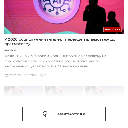
АНАЛІТИКА
У 2026 році штучний інтелект перейде від ажіотажу до
прагматизму
Аналітика
Якщо 2025 рік був роком, коли ШІ пройшов перевірку на
працездатність, то 2026 рік стане роком практичного
застосування цих технологій. Фокус вже зміщу...
02.01.26
6 524
0
Завантажити ще