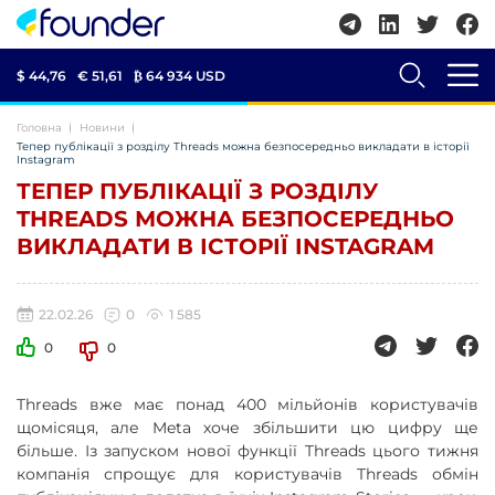
$ 44,76
€ 51,61
₿
64 934 USD
Головна
Новини
Тепер публікації з розділу Threads можна безпосередньо викладати в історії
Instagram
ТЕПЕР ПУБЛІКАЦІЇ З РОЗДІЛУ
THREADS МОЖНА БЕЗПОСЕРЕДНЬО
ВИКЛАДАТИ В ІСТОРІЇ INSTAGRAM
22.02.26
0
1 585
0
0
Threads вже має понад 400 мільйонів користувачів
щомісяця, але Meta хоче збільшити цю цифру ще
більше. Із запуском нової функції Threads цього тижня
компанія спрощує для користувачів Threads обмін