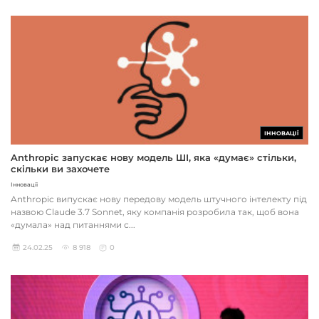
ІННОВАЦІЇ
Anthropic запускає нову модель ШІ, яка «думає» стільки,
скільки ви захочете
Інновації
Anthropic випускає нову передову модель штучного інтелекту під
назвою Claude 3.7 Sonnet, яку компанія розробила так, щоб вона
«думала» над питаннями с...
24.02.25
8 918
0