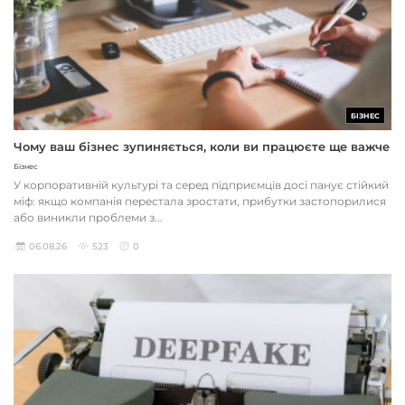
БІЗНЕС
Чому ваш бізнес зупиняється, коли ви працюєте ще важче
Бізнес
У корпоративній культурі та серед підприємців досі панує стійкий
міф: якщо компанія перестала зростати, прибутки застопорилися
або виникли проблеми з...
06.08.26
523
0