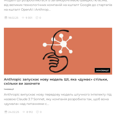
Моделі ШІ розробляються із запаморочливою швидкістю всіма,
від великих технологічних компаній на кшталт Google до стартапів
на кшталт OpenAI і Anthrop...
18.02.25
9 301
0
ІННОВАЦІЇ
Anthropic запускає нову модель ШІ, яка «думає» стільки,
скільки ви захочете
Інновації
Anthropic випускає нову передову модель штучного інтелекту під
назвою Claude 3.7 Sonnet, яку компанія розробила так, щоб вона
«думала» над питаннями с...
24.02.25
8 912
0