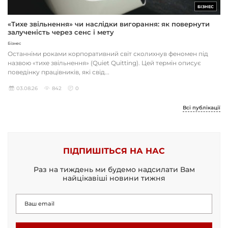
БІЗНЕС
«Тихе звільнення» чи наслідки вигорання: як повернути
залученість через сенс і мету
Бізнес
Останніми роками корпоративний світ сколихнув феномен під
назвою «тихе звільнення» (Quiet Quitting). Цей термін описує
поведінку працівників, які свід...
03.08.26
842
0
Всі публікації
ПІДПИШІТЬСЯ НА НАС
Раз на тиждень ми будемо надсилати Вам
найцікавіші новини тижня