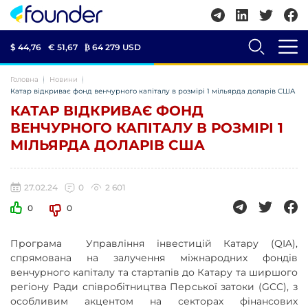
$ 44,76
€ 51,67
₿
64 279 USD
Головна
Новини
Катар відкриває фонд венчурного капіталу в розмірі 1 мільярда доларів США
КАТАР ВІДКРИВАЄ ФОНД
ВЕНЧУРНОГО КАПІТАЛУ В РОЗМІРІ 1
МІЛЬЯРДА ДОЛАРІВ США
27.02.24
0
2 601
0
0
Програма Управління інвестицій Катару (QIA),
спрямована на залучення міжнародних фондів
венчурного капіталу та стартапів до Катару та ширшого
регіону Ради співробітництва Перської затоки (GCC), з
особливим акцентом на секторах фінансових