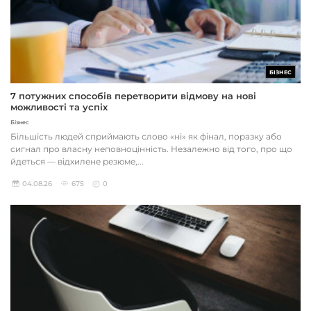
БІЗНЕС
7 потужних способів перетворити відмову на нові
можливості та успіх
Бізнес
Більшість людей сприймають слово «ні» як фінал, поразку або
сигнал про власну неповноцінність. Незалежно від того, про що
йдеться — відхилене резюме,...
04.08.26
675
0