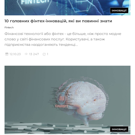
ІННОВАЦІЇ
10 головних фінтех-інновацій, які ви повинні знати
Fintech
Фінансові технології або фінтех - це більше, ніж просто модне
слово у світі фінансових послуг. Користувачі, а також
підприємства наздоганяють тенденці...
12.10.23
13 247
1
ІННОВАЦІЇ