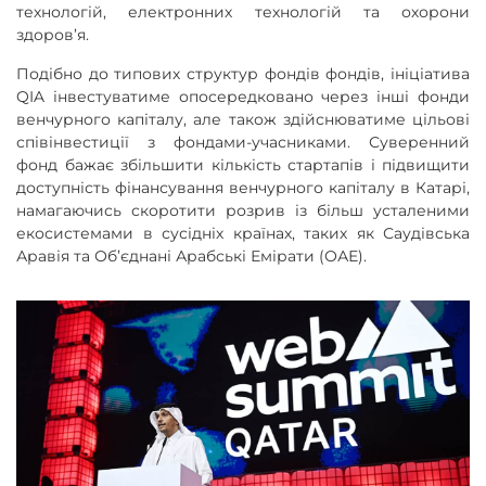
технологій, електронних технологій та охорони
здоров’я.
Подібно до типових структур фондів фондів, ініціатива
QIA інвестуватиме опосередковано через інші фонди
венчурного капіталу, але також здійснюватиме цільові
співінвестиції з фондами-учасниками. Суверенний
фонд бажає збільшити кількість стартапів і підвищити
доступність фінансування венчурного капіталу в Катарі,
намагаючись скоротити розрив із більш усталеними
екосистемами в сусідніх країнах, таких як Саудівська
Аравія та Об’єднані Арабські Емірати (ОАЕ).