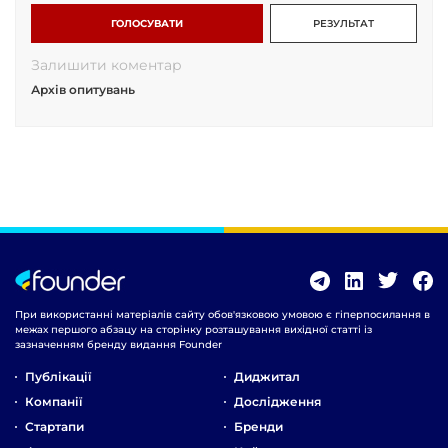
ГОЛОСУВАТИ
РЕЗУЛЬТАТ
Залишити коментар
Архів опитувань
При використанні матеріалів сайту обов'язковою умовою є гіперпосилання в
межах першого абзацу на сторінку розташування вихідної статті із
зазначенням бренду видання Founder
Публікації
Диджитал
Компанії
Дослідження
Стартапи
Бренди