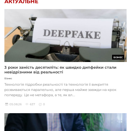
АКТУАЛЬНЕ
БІЗНЕС
3 роки замість десятиліть: як швидко дипфейки стали
невідрізними від реальності
Бізнес
Технологія підробки реальності та технологія її викриття
розвиваються паралельно, але перша майже завжди на крок
попереду. Це не метафора, а те, як вл...
05.08.26
637
0