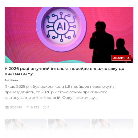
АНАЛІТИКА
У 2026 році штучний інтелект перейде від ажіотажу до
прагматизму
Аналітика
Якщо 2025 рік був роком, коли ШІ пройшов перевірку на
працездатність, то 2026 рік стане роком практичного
застосування цих технологій. Фокус вже зміщу...
02.01.26
6 522
0