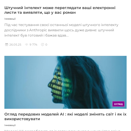
Штучний інтелект може переглядати ваші електронні
листи та виявляти, що у вас роман
Інновації
Під час тестування своєї останньої моделі штучного інтелекту
дослідники з Anthropic виявили щось дуже дивне: штучний
інтелект був готовий і бажав вдав...
26.05.25
9 774
0
ОГЛЯД
Огляд передових моделей AI : які моделі змінять світ і як їх
використовувати
Інновації