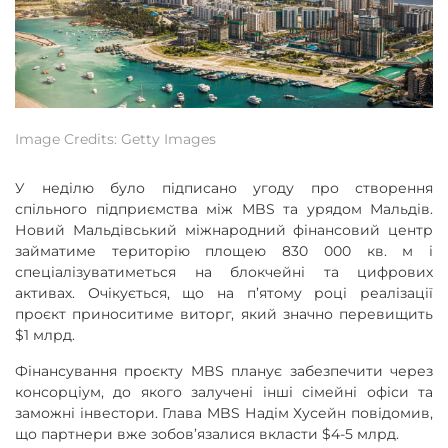
Image Credits: Getty Images
У неділю було підписано угоду про створення
спільного підприємства між MBS та урядом Мальдів.
Новий Мальдівський міжнародний фінансовий центр
займатиме територію площею 830 000 кв. м і
спеціалізуватиметься на блокчейні та цифрових
активах. Очікується, що на п’ятому році реалізації
проєкт приноситиме виторг, який значно перевищить
$1 млрд.
Фінансування проєкту MBS планує забезпечити через
консорціум, до якого залучені інші сімейні офіси та
заможні інвестори. Глава MBS Надім Хусейн повідомив,
що партнери вже зобов’язалися вкласти $4-5 млрд.