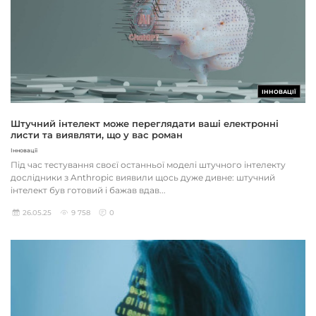
ІННОВАЦІЇ
Штучний інтелект може переглядати ваші електронні
листи та виявляти, що у вас роман
Інновації
Під час тестування своєї останньої моделі штучного інтелекту
дослідники з Anthropic виявили щось дуже дивне: штучний
інтелект був готовий і бажав вдав...
26.05.25
9 758
0