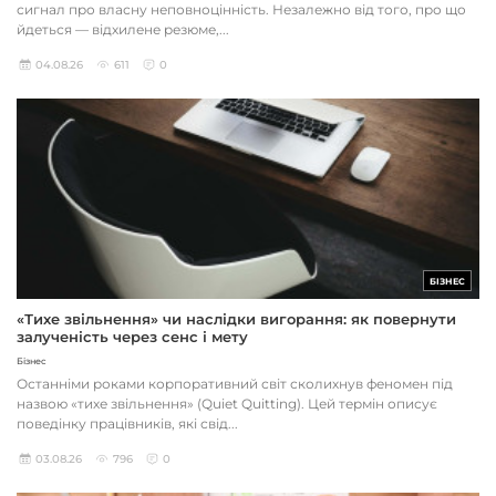
сигнал про власну неповноцінність. Незалежно від того, про що
йдеться — відхилене резюме,...
04.08.26
611
0
БІЗНЕС
«Тихе звільнення» чи наслідки вигорання: як повернути
залученість через сенс і мету
Бізнес
Останніми роками корпоративний світ сколихнув феномен під
назвою «тихе звільнення» (Quiet Quitting). Цей термін описує
поведінку працівників, які свід...
03.08.26
796
0