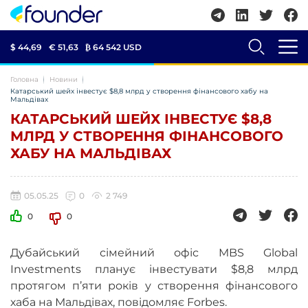
$ 44,69
€ 51,63
₿
64 542 USD
Головна
Новини
Катарський шейх інвестує $8,8 млрд у створення фінансового хабу на
Мальдівах
КАТАРСЬКИЙ ШЕЙХ ІНВЕСТУЄ $8,8
МЛРД У СТВОРЕННЯ ФІНАНСОВОГО
ХАБУ НА МАЛЬДІВАХ
05.05.25
0
2 749
0
0
Дубайський сімейний офіс MBS Global
Investments планує інвестувати $8,8 млрд
протягом п’яти років у створення фінансового
хаба на Мальдівах, повідомляє
Forbes.