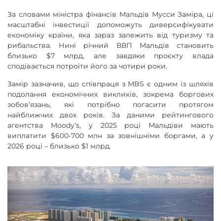
За словами міністра фінансів Мальдів Мусси Заміра, ці
масштабні інвестиції допоможуть диверсифікувати
економіку країни, яка зараз залежить від туризму та
рибальства. Нині річний ВВП Мальдів становить
близько $7 млрд, але завдяки проєкту влада
сподівається потроїти його за чотири роки.
Замір зазначив, що співпраця з MBS є одним із шляхів
подолання економічних викликів, зокрема боргових
зобов’язань, які потрібно погасити протягом
найближчих двох років. За даними рейтингового
агентства Moodyʼs, у 2025 році Мальдіви мають
виплатити $600-700 млн за зовнішніми боргами, а у
2026 році – близько $1 млрд.