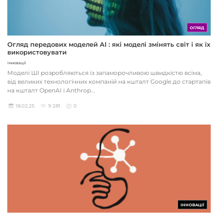
ОГЛЯД
Огляд передових моделей AI : які моделі змінять світ і як їх
використовувати
Інновації
Моделі ШІ розробляються із запаморочливою швидкістю всіма,
від великих технологічних компаній на кшталт Google до стартапів
на кшталт OpenAI і Anthrop...
18.02.25
9 281
0
ІННОВАЦІЇ