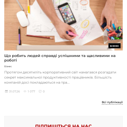
БІЗНЕС
Що робить людей справді успішними та щасливими на
роботі
Бізнес
Протягом десятиліть корпоративний світ намагався розгадати
секрет максимальної продуктивності працівників. Більшість
компаній досі покладаються на тра...
31.07.26
1 077
0
Всі публікації
ПІДПИШІТЬСЯ НА НАС