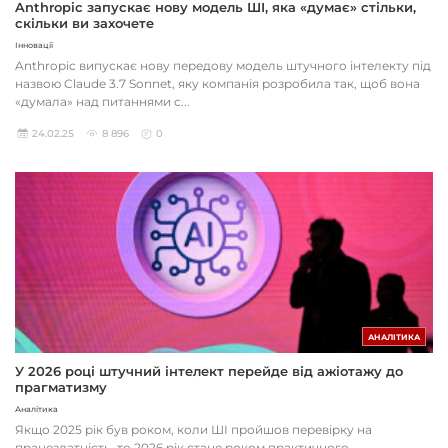
Anthropic запускає нову модель ШІ, яка «думає» стільки,
скільки ви захочете
Інновації
Anthropic випускає нову передову модель штучного інтелекту під
назвою Claude 3.7 Sonnet, яку компанія розробила так, щоб вона
«думала» над питаннями с...
24.02.25
8 896
0
АНАЛІТИКА
У 2026 році штучний інтелект перейде від ажіотажу до
прагматизму
Аналітика
Якщо 2025 рік був роком, коли ШІ пройшов перевірку на
працездатність, то 2026 рік стане роком практичного