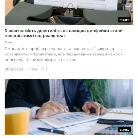
БІЗНЕС
3 роки замість десятиліть: як швидко дипфейки стали
невідрізними від реальності
Бізнес
Технологія підробки реальності та технологія її викриття
розвиваються паралельно, але перша майже завжди на крок
попереду. Це не метафора, а те, як вл...
05.08.26
764
0
БІЗНЕС