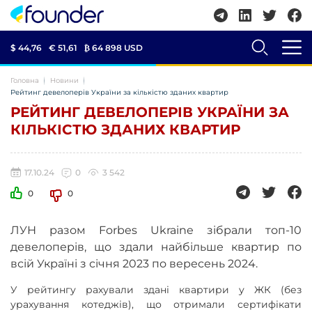
$ 44,76
€ 51,61
₿
64 898 USD
Головна
Новини
Рейтинг девелоперів України за кількістю зданих квартир
РЕЙТИНГ ДЕВЕЛОПЕРІВ УКРАЇНИ ЗА
КІЛЬКІСТЮ ЗДАНИХ КВАРТИР
17.10.24
0
3 542
0
0
ЛУН разом Forbes Ukraine зібрали топ-10
девелоперів, що здали найбільше квартир по
всій Україні з січня 2023 по вересень 2024.
У рейтингу рахували здані квартири у ЖК (без
урахування котеджів), що отримали сертифікати