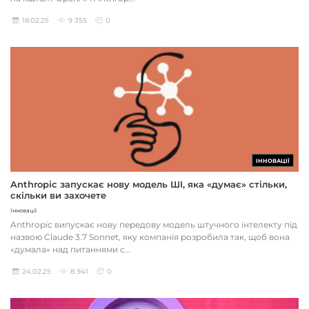
18.02.25
9 355
0
ІННОВАЦІЇ
Anthropic запускає нову модель ШІ, яка «думає» стільки,
скільки ви захочете
Інновації
Anthropic випускає нову передову модель штучного інтелекту під
назвою Claude 3.7 Sonnet, яку компанія розробила так, щоб вона
«думала» над питаннями с...
24.02.25
8 941
0