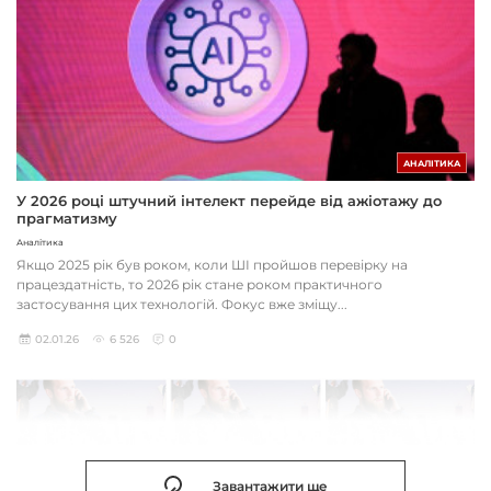
АНАЛІТИКА
У 2026 році штучний інтелект перейде від ажіотажу до
прагматизму
Аналітика
Якщо 2025 рік був роком, коли ШІ пройшов перевірку на
працездатність, то 2026 рік стане роком практичного
застосування цих технологій. Фокус вже зміщу...
02.01.26
6 526
0
Завантажити ще