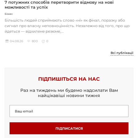
7 потужних способів перетворити відмову на нові
можливості та успіх
Бізнес
Більшість людей сприймають слово «ні» як фінал, поразку або
сигнал про власну неповноцінність. Незалежно від того, про що
йдеться — відхилене резюме,...
04.08.26
800
0
Всі публікації
ПІДПИШІТЬСЯ НА НАС
Раз на тиждень ми будемо надсилати Вам
найцікавіші новини тижня
ПІДПИСАТИСЯ