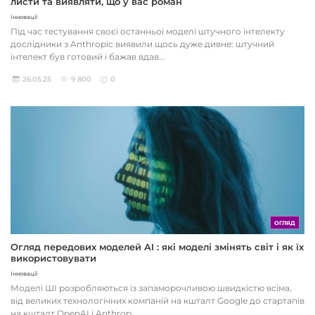
листи та виявляти, що у вас роман
Інновації
Під час тестування своєї останньої моделі штучного інтелекту
дослідники з Anthropic виявили щось дуже дивне: штучний
інтелект був готовий і бажав вдав...
26.05.25
9 800
0
ОГЛЯД
Огляд передових моделей AI : які моделі змінять світ і як їх
використовувати
Інновації
Моделі ШІ розробляються із запаморочливою швидкістю всіма,
від великих технологічних компаній на кшталт Google до стартапів
на кшталт OpenAI і Anthrop...