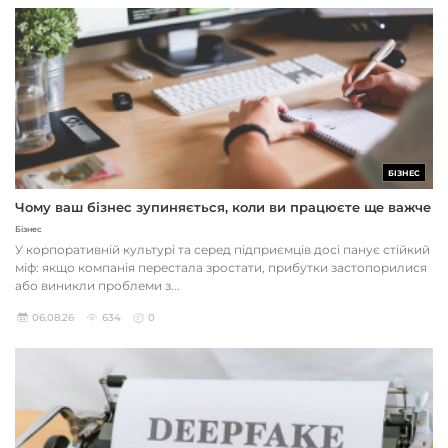
БІЗНЕС
Чому ваш бізнес зупиняється, коли ви працюєте ще важче
Бізнес
У корпоративній культурі та серед підприємців досі панує стійкий
міф: якщо компанія перестала зростати, прибутки застопорилися
або виникли проблеми з...
06.08.26
634
0