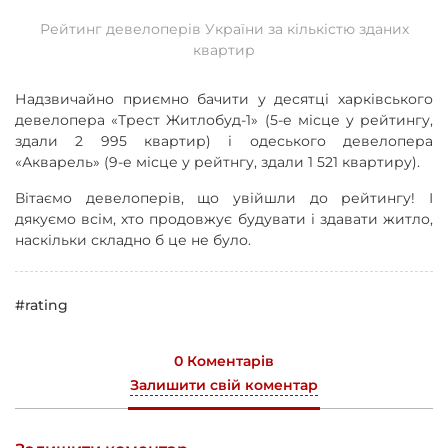
Рейтинг девелоперів України за кількістю зданих
квартир
Надзвичайно приємно бачити у десятці харківського
девелопера «Трест Житлобуд-1» (5-е місце у рейтингу,
здали 2 995 квартир) і одеського девелопера
«Акварель» (9-е місце у рейтнгу, здали 1 521 квартиру).
Вітаємо девелоперів, що увійшли до рейтингу! І
дякуємо всім, хто продовжує будувати і здавати житло,
наскільки складно б це не було.
#rating
0 Коментарів
Залишити свій коментар