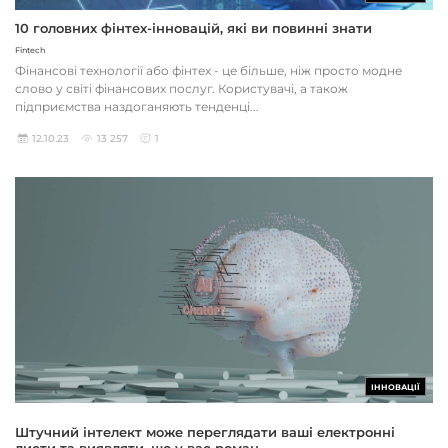
10 головних фінтех-інновацій, які ви повинні знати
Fintech
Фінансові технології або фінтех - це більше, ніж просто модне
слово у світі фінансових послуг. Користувачі, а також
підприємства наздоганяють тенденці...
12.10.23
13 257
1
ІННОВАЦІЇ
Штучний інтелект може переглядати ваші електронні