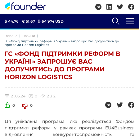
$ 44,76
€ 51,67
₿
64 974 USD
Головна
Новини
ГС «Фонд підтримки реформ в Україні» запрошує Вас долучитись до
програми Horizon Logistics
ГС «ФОНД ПІДТРИМКИ РЕФОРМ В
УКРАЇНІ» ЗАПРОШУЄ ВАС
ДОЛУЧИТИСЬ ДО ПРОГРАМИ
HORIZON LOGISTICS
21.03.24
0
2 312
0
0
Ця унікальна програма, яка реалізується Фондом
підтримки реформ у рамках програми EU4Business:
відновлення, конкурентоспроможність та