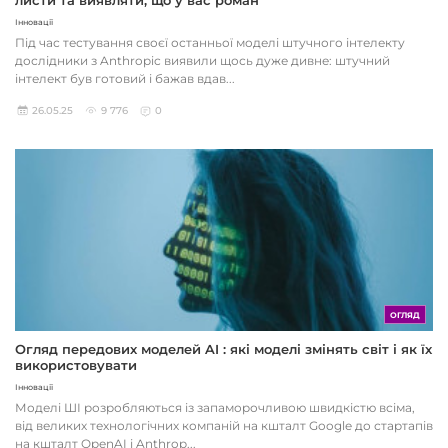
листи та виявляти, що у вас роман
Інновації
Під час тестування своєї останньої моделі штучного інтелекту
дослідники з Anthropic виявили щось дуже дивне: штучний
інтелект був готовий і бажав вдав...
26.05.25
9 776
0
ОГЛЯД
Огляд передових моделей AI : які моделі змінять світ і як їх
використовувати
Інновації
Моделі ШІ розробляються із запаморочливою швидкістю всіма,
від великих технологічних компаній на кшталт Google до стартапів
на кшталт OpenAI і Anthrop...