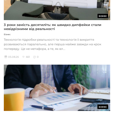
БІЗНЕС
3 роки замість десятиліть: як швидко дипфейки стали
невідрізними від реальності
Бізнес
Технологія підробки реальності та технологія її викриття
розвиваються паралельно, але перша майже завжди на крок
попереду. Це не метафора, а те, як вл...
05.08.26
661
0
БІЗНЕС