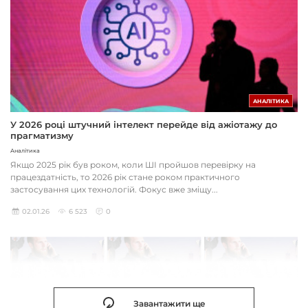
АНАЛІТИКА
У 2026 році штучний інтелект перейде від ажіотажу до
прагматизму
Аналітика
Якщо 2025 рік був роком, коли ШІ пройшов перевірку на
працездатність, то 2026 рік стане роком практичного
застосування цих технологій. Фокус вже зміщу...
02.01.26
6 523
0
Завантажити ще