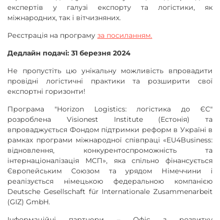
експертів у галузі експорту та логістики, як
міжнародних, так і вітчизняних.
Реєстрація на програму
за посиланням.
Дедлайн подачі: 31 березня 2024
Не пропустіть цю унікальну можливість впровадити
провідні логістичні практики та розширити свої
експортні горизонти!
Програма "Horizon Logistics: логістика до ЄС"
розроблена Visionest Institute (Естонія) та
впроваджується Фондом підтримки реформ в Україні в
рамках програми міжнародної співпраці «EU4Business:
відновлення, конкурентоспроможність та
інтернаціоналізація МСП», яка спільно фінансується
Європейським Союзом та урядом Німеччини і
реалізується німецькою федеральною компанією
Deutsche Gesellschaft für Internationale Zusammenarbeit
(GIZ) GmbH.
Інформаційні партнери – Офіс з розвитку