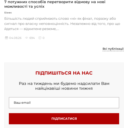
7 потужних способів перетворити відмову на нові
можливості та успіх
Бізнес
Більшість людей сприймають слово «ні» як фінал, поразку або
сигнал про власну неповноцінність. Незалежно від того, про що
йдеться — відхилене резюме,...
04.08.26
694
0
Всі публікації
ПІДПИШІТЬСЯ НА НАС
Раз на тиждень ми будемо надсилати Вам
найцікавіші новини тижня
ПІДПИСАТИСЯ