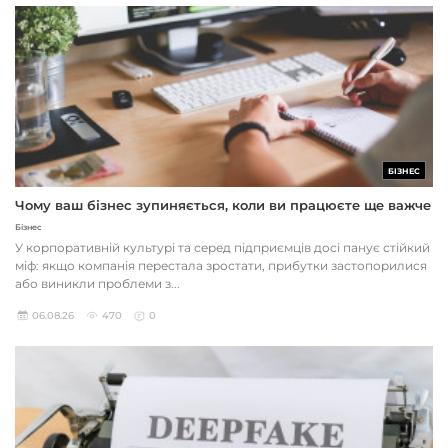
БІЗНЕС
Чому ваш бізнес зупиняється, коли ви працюєте ще важче
Бізнес
У корпоративній культурі та серед підприємців досі панує стійкий
міф: якщо компанія перестала зростати, прибутки застопорилися
або виникли проблеми з...
06.08.26
470
0