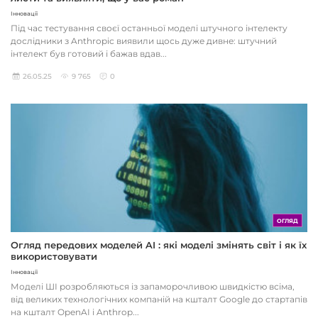
Інновації
Під час тестування своєї останньої моделі штучного інтелекту
дослідники з Anthropic виявили щось дуже дивне: штучний
інтелект був готовий і бажав вдав...
26.05.25
9 765
0
ОГЛЯД
Огляд передових моделей AI : які моделі змінять світ і як їх
використовувати
Інновації
Моделі ШІ розробляються із запаморочливою швидкістю всіма,
від великих технологічних компаній на кшталт Google до стартапів
на кшталт OpenAI і Anthrop...