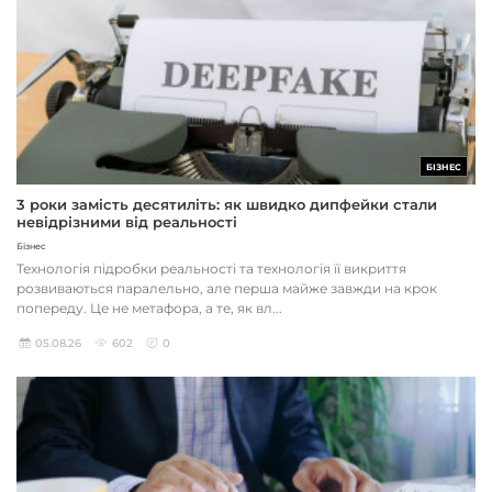
БІЗНЕС
3 роки замість десятиліть: як швидко дипфейки стали
невідрізними від реальності
Бізнес
Технологія підробки реальності та технологія її викриття
розвиваються паралельно, але перша майже завжди на крок
попереду. Це не метафора, а те, як вл...
05.08.26
602
0