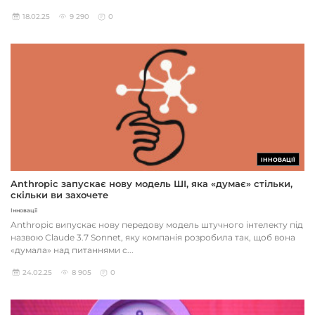
18.02.25
9 290
0
ІННОВАЦІЇ
Anthropic запускає нову модель ШІ, яка «думає» стільки,
скільки ви захочете
Інновації
Anthropic випускає нову передову модель штучного інтелекту під
назвою Claude 3.7 Sonnet, яку компанія розробила так, щоб вона
«думала» над питаннями с...
24.02.25
8 905
0