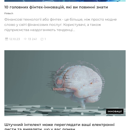
10 головних фінтех-інновацій, які ви повинні знати
Fintech
Фінансові технології або фінтех - це більше, ніж просто модне
слово у світі фінансових послуг. Користувачі, а також
підприємства наздоганяють тенденці...
12.10.23
13 241
1
ІННОВАЦІЇ
Штучний інтелект може переглядати ваші електронні
листи та виявляти, що у вас роман