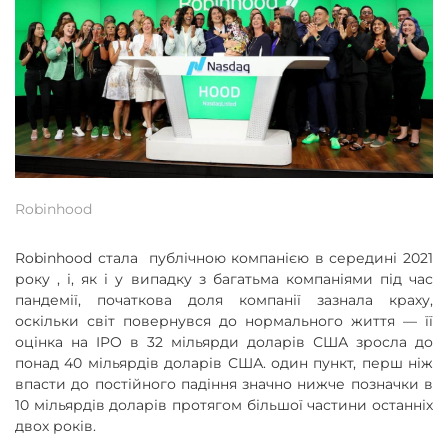
Robinhood
Robinhood стала публічною компанією в середині 2021
року , і, як і у випадку з багатьма компаніями під час
пандемії, початкова доля компанії зазнала краху,
оскільки світ повернувся до нормального життя — її
оцінка на IPO в 32 мільярди доларів США зросла до
понад 40 мільярдів доларів США. один пункт, перш ніж
впасти до постійного падіння значно нижче позначки в
10 мільярдів доларів протягом більшої частини останніх
двох років.