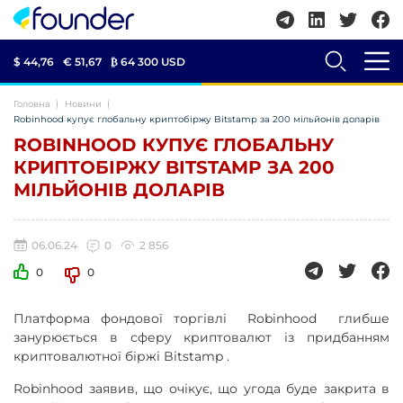
$ 44,76
€ 51,67
₿
64 300 USD
Головна
Новини
Robinhood купує глобальну криптобіржу Bitstamp за 200 мільйонів доларів
ROBINHOOD КУПУЄ ГЛОБАЛЬНУ
КРИПТОБІРЖУ BITSTAMP ЗА 200
МІЛЬЙОНІВ ДОЛАРІВ
06.06.24
0
2 856
0
0
Платформа фондової торгівлі Robinhood глибше
занурюється в сферу криптовалют із придбанням
криптовалютної біржі Bitstamp .
Robinhood заявив, що очікує, що угода буде закрита в