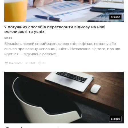
БІЗНЕС
7 потужних способів перетворити відмову на нові
можливості та успіх
Бізнес
Більшість людей сприймають слово «ні» як фінал, поразку або
сигнал про власну неповноцінність. Незалежно від того, про що
йдеться — відхилене резюме,...
04.08.26
650
0
БІЗНЕС