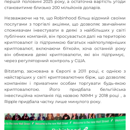
першій половині 2025 року, а остаточна вартість угоди
становитиме близько 200 мільйонів доларів.
Незважаючи на те, що Robinhood більш відомий своїми
послугами з торгівлі акціями, що дозволяє звичайним
споживачам інвестувати в деякі з найбільших у світі
публічних компаній, він просувається далі на територію
криптовалют із підтримкою багатьох найпопулярніших
криптовалют, включаючи біткойн, хоча останній року
він обмежив деякі криптовалюти, які він підтримує,
через регуляторний контроль у США.
Bitstamp, заснована в Європі в 2011 році, є однією з
найстаріших у світі криптовалютних бірж, що дозволяє
компаніям і приватним особам торгувати будь-якою
криптовалютою. Його придбала бельгійська
інвестиційна компанія під назвою NXMH у 2018 році , а
Ripple придбала частку лише минулого року.