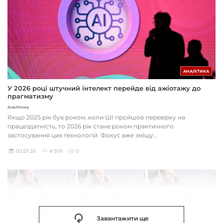
АНАЛІТИКА
У 2026 році штучний інтелект перейде від ажіотажу до
прагматизму
Аналітика
Якщо 2025 рік був роком, коли ШІ пройшов перевірку на
працездатність, то 2026 рік стане роком практичного
застосування цих технологій. Фокус вже зміщу...
02.01.26
6 519
0
Завантажити ще