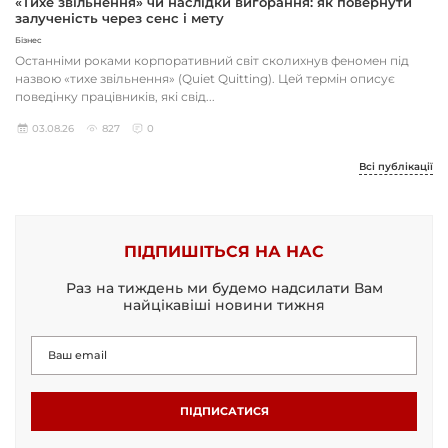
«Тихе звільнення» чи наслідки вигорання: як повернути
залученість через сенс і мету
Бізнес
Останніми роками корпоративний світ сколихнув феномен під
назвою «тихе звільнення» (Quiet Quitting). Цей термін описує
поведінку працівників, які свід...
03.08.26
827
0
Всі публікації
ПІДПИШІТЬСЯ НА НАС
Раз на тиждень ми будемо надсилати Вам
найцікавіші новини тижня
ПІДПИСАТИСЯ