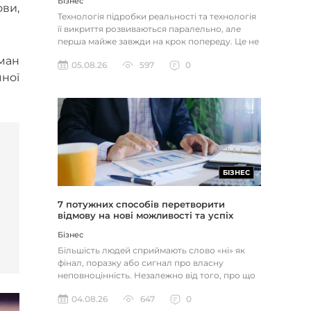
Бізнес
ови,
Технологія підробки реальності та технологія
її викриття розвиваються паралельно, але
перша майже завжди на крок попереду. Це не
метафора, а те, як вл...
тман
05.08.26
597
0
чної
БІЗНЕС
7 потужних способів перетворити
відмову на нові можливості та успіх
Бізнес
Більшість людей сприймають слово «ні» як
фінал, поразку або сигнал про власну
неповноцінність. Незалежно від того, про що
йдеться — відхилене резюме,...
04.08.26
647
0