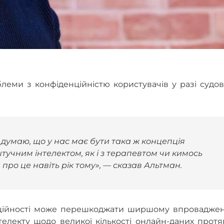
еми з конфіденційністю користувачів у разі судов
думаю, що у нас має бути така ж концепція
тучним інтелектом, як і з терапевтом чи кимось
про це навіть рік тому», — сказав Альтман.
денційності може перешкоджати ширшому впровадже
електу щодо великої кількості онлайн-даних протя