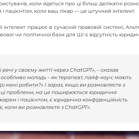
ристувачів, коли йдеться про ці більш делікатні розм
 і пацієнтом, коли ваш лікар — це штучний інтелект.
й інтелект працює в сучасній правовій системі, Аль
авової
чи політичної бази для ШІ є відсутність юриди
речі у своєму житті через ChatGPT», – сказав
особливо молодь – як терапевт, лайф-коуч; мають
Що мені робити?» І зараз, якщо ви розмовляєте з
о ці проблеми, на це поширюється юридична
ікарем і пацієнтом, є юридична конфіденційність
є, коли ви розмовляєте з ChatGPT».