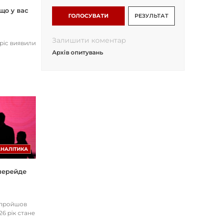
що у вас
ГОЛОСУВАТИ
РЕЗУЛЬТАТ
Залишити коментар
opic виявили
Архів опитувань
АНАЛІТИКА
 перейде
І пройшов
26 рік стане