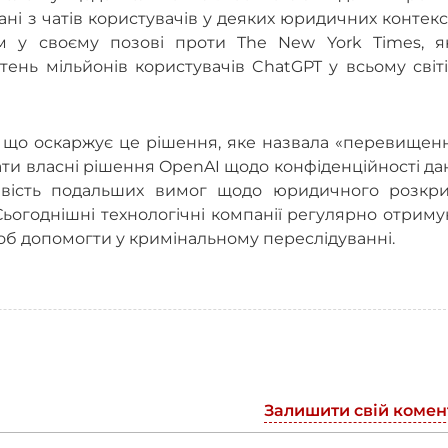
ані з чатів користувачів у деяких юридичних контекс
м у своєму позові проти The New York Times, я
ень мільйонів користувачів ChatGPT у всьому світі
а, що оскаржує це рішення, яке назвала «перевище
вати власні рішення OpenAI щодо конфіденційності да
ивість подальших вимог щодо юридичного розкри
Сьогоднішні технологічні компанії регулярно отрим
щоб допомогти у кримінальному переслідуванні.
Залишити свій комен