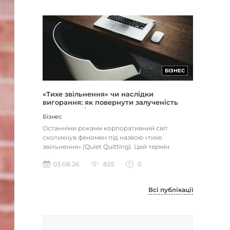
БІЗНЕС
«Тихе звільнення» чи наслідки
вигорання: як повернути залученість
через сенс і мету
Бізнес
Останніми роками корпоративний світ
сколихнув феномен під назвою «тихе
звільнення» (Quiet Quitting). Цей термін
описує поведінку працівників, які свід...
03.08.26
825
0
Всі публікації