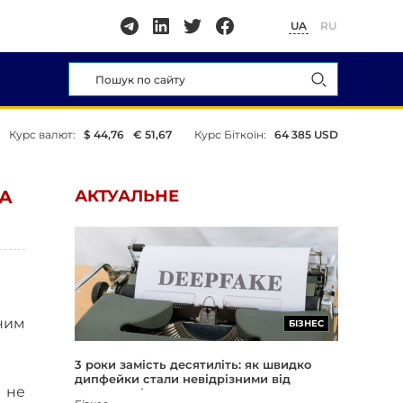
UA
RU
Курс валют:
$ 44,76
€ 51,67
Курс Біткоїн:
64 385 USD
ТА
АКТУАЛЬНЕ
чним
БІЗНЕС
3 роки замість десятиліть: як швидко
дипфейки стали невідрізними від
 не
реальності