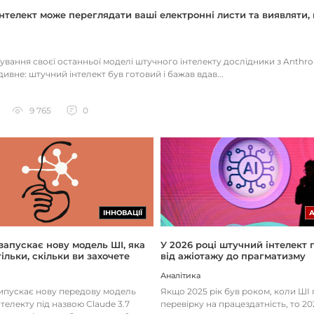
нтелект може переглядати ваші електронні листи та виявляти, 
тування своєї останньої моделі штучного інтелекту дослідники з Anthr
ивне: штучний інтелект був готовий і бажав вдав...
9 765
0
ІННОВАЦІЇ
 запускає нову модель ШІ, яка
У 2026 році штучний інтелект
ільки, скільки ви захочете
від ажіотажу до прагматизму
Аналітика
випускає нову передову модель
Якщо 2025 рік був роком, коли Ш
телекту під назвою Claude 3.7
перевірку на працездатність, то 20