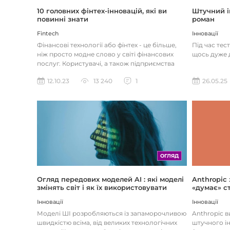
Штучний і
10 головних фінтех-інновацій, які ви
роман
повинні знати
Інновації
Fintech
Під час тес
Фінансові технології або фінтех - це більше,
щось дуже д
ніж просто модне слово у світі фінансових
послуг. Користувачі, а також підприємства
наздоганяють тенденці...
26.05.25
12.10.23
13 240
1
ОГЛЯД
Огляд передових моделей AI : які моделі
Anthropic
змінять світ і як їх використовувати
«думає» ст
Інновації
Інновації
Моделі ШІ розробляються із запаморочливою
Anthropic 
швидкістю всіма, від великих технологічних
штучного ін