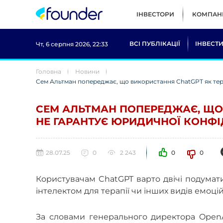
ІНВЕСТОРИ
КОМПАНІ
ВСІ ПУБЛІКАЦІЇ
ІНВЕСТИ
Чт, 6 серпня 2026, 22:33
Головна
Новини
Сем Альтман попереджає, що використання ChatGPT як тер
СЕМ АЛЬТМАН ПОПЕРЕДЖАЄ, ЩО
НЕ ГАРАНТУЄ ЮРИДИЧНОЇ КОНФІ
28.07.25
0
2 243
0
0
Користувачам ChatGPT варто двічі подумати
інтелектом для терапії чи інших видів емоці
За словами генерального директора OpenA