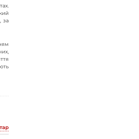
тах.
кий
, за
нням
них,
ття
ують
тар