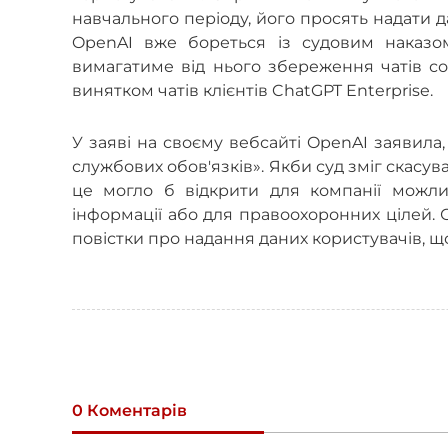
навчального періоду, його просять надати д
OpenAI вже бореться із судовим наказо
вимагатиме від нього збереження чатів сот
винятком чатів клієнтів ChatGPT Enterprise.
У заяві на своєму вебсайті OpenAI заявил
службових обов'язків». Якби суд зміг скасу
це могло б відкрити для компанії можл
інформації або для правоохоронних цілей. 
повістки про надання даних користувачів, 
0 Коментарів