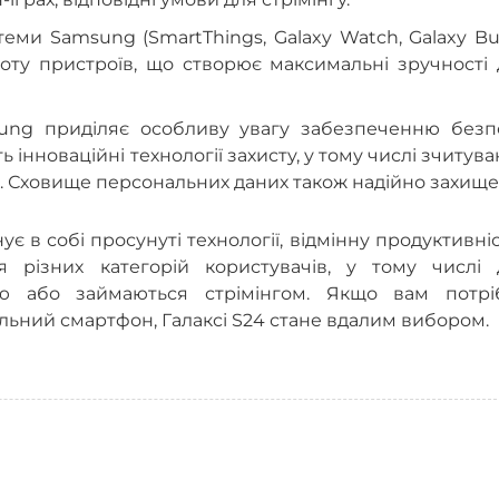
еми Samsung (SmartThings, Galaxy Watch, Galaxy Bu
оту пристроїв, що створює максимальні зручності 
sung приділяє особливу увагу забезпеченню безп
інноваційні технології захисту, у тому числі зчитув
ч. Сховище персональних даних також надійно захище
 в собі просунуті технології, відмінну продуктивніс
я різних категорій користувачів, у тому числі 
ою або займаються стрімінгом. Якщо вам потрі
льний смартфон, Галаксі S24 стане вдалим вибором.