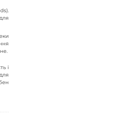
ds).
для
еки
ання
не.
ть і
для
бен