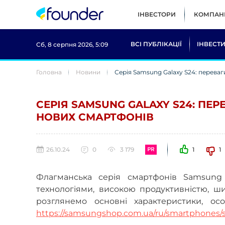
ІНВЕСТОРИ
КОМПАНІ
ВСІ ПУБЛІКАЦІЇ
ІНВЕСТИ
Сб, 8 серпня 2026, 5:09
Головна
Новини
Серія Samsung Galaxy S24: переваг
СЕРІЯ SAMSUNG GALAXY S24: ПЕ
НОВИХ СМАРТФОНІВ
26.10.24
0
3 179
1
1
Флагманська серія смартфонів Samsung 
технологіями, високою продуктивністю, 
розглянемо основні характеристики, ос
https://samsungshop.com.ua/ru/smartphones/se