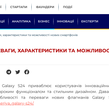
Ї
СТАРТАПИ
ФАУНДЕРИ
ПОДІЇ
ЦІЇ
АНАЛІТИКА
БІЗНЕС
ІННОВАЦІЇ
ЕКСПЕРТИ
и, характеристики та можливості нових смартфонів
РЕВАГИ, ХАРАКТЕРИСТИКИ ТА МОЖЛИВОС
Galaxy S24 приваблює користувачів інноваційн
широким функціоналом та стильним дизайном. Дава
обливості та переваги нових флагманів Galaxy 
riya_galaxy-s24/.