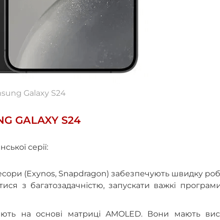
sung Galaxy S24
G GALAXY S24
ької серії:
есори (Exynos, Snapdragon) забезпечують швидку ро
тися з багатозадачністю, запускати важкі програм
юють на основі матриці AMOLED. Вони мають вис