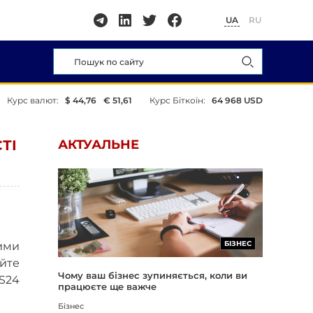
UA
RU
Курс валют:
$ 44,76
€ 51,61
Курс Біткоїн:
64 968 USD
ТІ
АКТУАЛЬНЕ
БІЗНЕС
ими
йте
Чому ваш бізнес зупиняється, коли ви
S24
працюєте ще важче
Бізнес