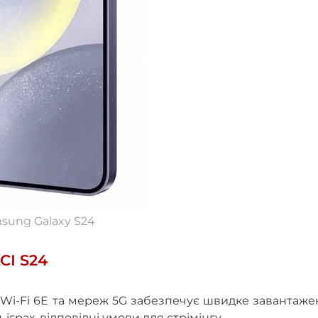
sung Galaxy S24
І S24
 Wi-Fi 6E та мереж 5G забезпечує швидке завантаж
іграх, відповідні умови для стрімінгу.