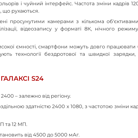
ольорів і чуйний інтерфейс. Частота зміни кадрів 12
, що рухаються.
ені просунутими камерами з кількома об'єктивами
лізації, відеозапису у форматі 8К, нічного режим
исокої ємності, смартфони можуть довго працювати
мують технології бездротової та швидкої зарядки,
ГАЛАКСІ S24
2400 – залежно від регіону.
здільною здатністю 2400 x 1080, з частотою зміни ка
П та 12 МП.
тановить від 4500 до 5000 мАг.