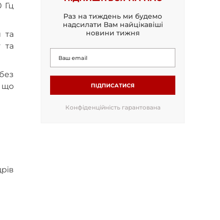
0 Гц
Раз на тиждень ми будемо
надсилати Вам найцікавіші
новини тижня
 та
у та
 без
 що
ПІДПИСАТИСЯ
Конфіденційність гарантована
дрів