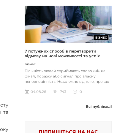
БІЗНЕС
7 потужних способів перетворити
відмову на нові можливості та успіх
Бізнес
Більшість людей сприймають слово «ні» як
фінал, поразку або сигнал про власну
неповноцінність. Незалежно від того, про що
йдеться — відхилене резюме,...
04.08.26
743
0
боту
Всі публікації
и та
оку
ПІДПИШІТЬСЯ НА НАС