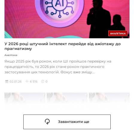
АНАЛІТИКА
У 2026 році штучний інтелект перейде від ажіотажу до
прагматизму
Аналітика
Якщо 2025 рік був роком, коли ШІ пройшов перевірку на
працездатність, то 2026 рік стане роком практичного
застосування цих технологій. Фокус вже зміщу...
02.01.26
6 516
0
Завантажити ще