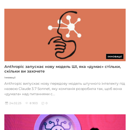
ІННОВАЦІЇ
Anthropic запускає нову модель ШІ, яка «думає» стільки,
скільки ви захочете
Інновації
Anthropic випускає нову передову модель штучного інтелекту під
назвою Claude 3.7 Sonnet, яку компанія розробила так, щоб вона
«думала» над питаннями с...
24.02.25
8 903
0