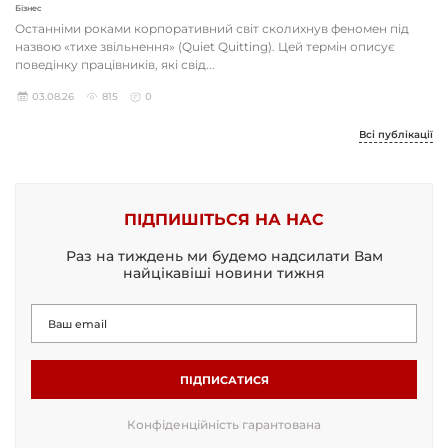
Бізнес
Останніми роками корпоративний світ сколихнув феномен під
назвою «тихе звільнення» (Quiet Quitting). Цей термін описує
поведінку працівників, які свід...
03.08.26
815
0
Всі публікації
ПІДПИШІТЬСЯ НА НАС
Раз на тиждень ми будемо надсилати Вам
найцікавіші новини тижня
ПІДПИСАТИСЯ
Конфіденційність гарантована