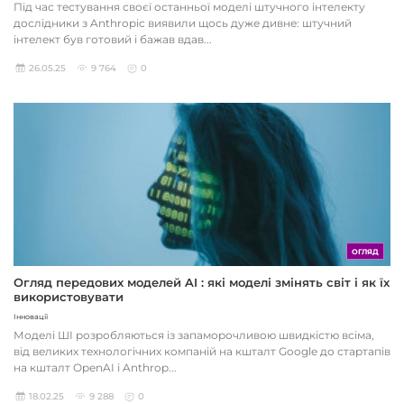
Під час тестування своєї останньої моделі штучного інтелекту
дослідники з Anthropic виявили щось дуже дивне: штучний
інтелект був готовий і бажав вдав...
26.05.25
9 764
0
ОГЛЯД
Огляд передових моделей AI : які моделі змінять світ і як їх
використовувати
Інновації
Моделі ШІ розробляються із запаморочливою швидкістю всіма,
від великих технологічних компаній на кшталт Google до стартапів
на кшталт OpenAI і Anthrop...
18.02.25
9 288
0