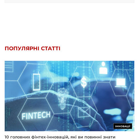
ПОПУЛЯРНІ СТАТТІ
ІННОВАЦІЇ
10 головних фінтех-інновацій, які ви повинні знати