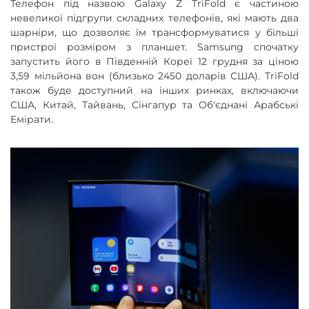
Телефон під назвою Galaxy Z TriFold є частиною
невеликої підгрупи складних телефонів, які мають два
шарніри, що дозволяє їм трансформуватися у більші
пристрої розміром з планшет. Samsung спочатку
запустить його в Південній Кореї 12 грудня за ціною
3,59 мільйона вон (близько 2450 доларів США). TriFold
також буде доступний на інших ринках, включаючи
США, Китай, Тайвань, Сінгапур та Об'єднані Арабські
Емірати.