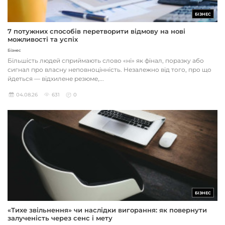
БІЗНЕС
7 потужних способів перетворити відмову на нові
можливості та успіх
Бізнес
Більшість людей сприймають слово «ні» як фінал, поразку або
сигнал про власну неповноцінність. Незалежно від того, про що
йдеться — відхилене резюме,...
04.08.26
631
0
БІЗНЕС
«Тихе звільнення» чи наслідки вигорання: як повернути
залученість через сенс і мету