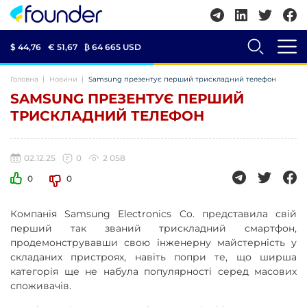
$ 44,76
€ 51,67
₿
64 665 USD
Головна
Новини
Samsung презентує перший трискладний телефон
SAMSUNG ПРЕЗЕНТУЄ ПЕРШИЙ
ТРИСКЛАДНИЙ ТЕЛЕФОН
02.12.25
0
2 058
0
0
Компанія Samsung Electronics Co. представила свій
перший так званий трискладний смартфон,
продемонструвавши свою інженерну майстерність у
складаних пристроях, навіть попри те, що ширша
категорія ще не набула популярності серед масових
споживачів.