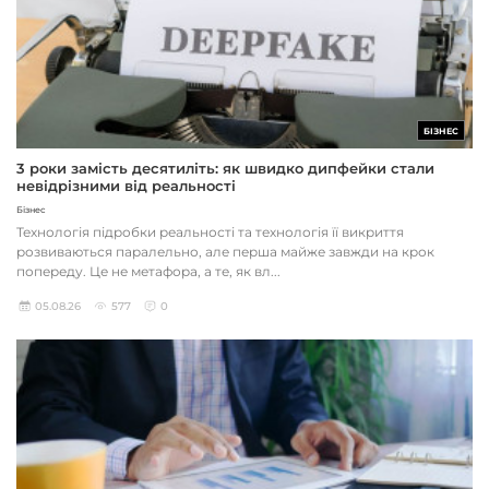
БІЗНЕС
3 роки замість десятиліть: як швидко дипфейки стали
невідрізними від реальності
Бізнес
Технологія підробки реальності та технологія її викриття
розвиваються паралельно, але перша майже завжди на крок
попереду. Це не метафора, а те, як вл...
05.08.26
577
0