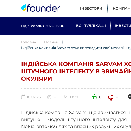
ІНВЕСТОРИ
КОМПАНІ
ВСІ ПУБЛІКАЦІЇ
ІНВЕСТИ
Нд, 9 серпня 2026, 13:06
Головна
Новини
Індійська компанія Sarvam хоче впровадити свої моделі шту
ІНДІЙСЬКА КОМПАНІЯ SARVAM Х
ШТУЧНОГО ІНТЕЛЕКТУ В ЗВИЧАЙН
ОКУЛЯРИ
18.02.26
0
1 837
0
0
Індійська компанія Sarvam, що займається 
випущені моделі штучного інтелекту для 
Nokia, автомобілях та власних розумних окул