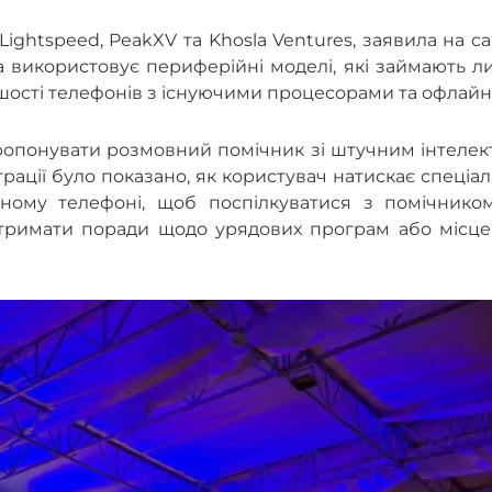
Lightspeed, PeakXV та Khosla Ventures, заявила на са
а використовує периферійні моделі, які займають 
шості телефонів з існуючими процесорами та офлайн
ропонувати розмовний помічник зі штучним інтелек
рації було показано, як користувач натискає спеціа
ному телефоні, щоб поспілкуватися з помічником
тримати поради щодо урядових програм або місце