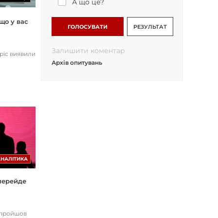
А що це?
що у вас
ГОЛОСУВАТИ
РЕЗУЛЬТАТ
Залишити коментар
opic виявили
Архів опитувань
АНАЛІТИКА
 перейде
І пройшов