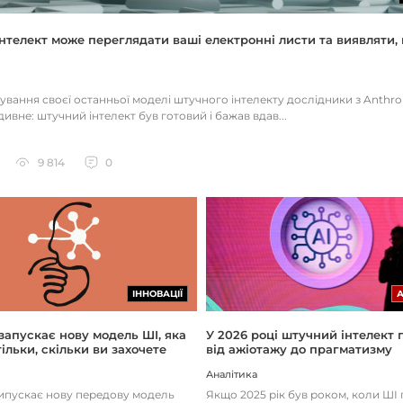
нтелект може переглядати ваші електронні листи та виявляти, 
тування своєї останньої моделі штучного інтелекту дослідники з Anthr
ивне: штучний інтелект був готовий і бажав вдав...
9 814
0
ІННОВАЦІЇ
 запускає нову модель ШІ, яка
У 2026 році штучний інтелект
ільки, скільки ви захочете
від ажіотажу до прагматизму
Аналітика
випускає нову передову модель
Якщо 2025 рік був роком, коли Ш