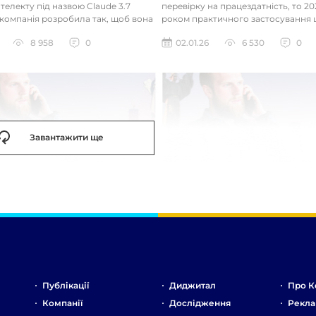
телекту під назвою Claude 3.7
перевірку на працездатність, то 20
 компанія розробила так, щоб вона
роком практичного застосування 
д питаннями с...
технологій. Фокус вже зміщу...
8 958
0
02.01.26
6 530
0
Завантажити ще
Публікації
Диджитал
Про К
Компанії
Дослідження
Рекла