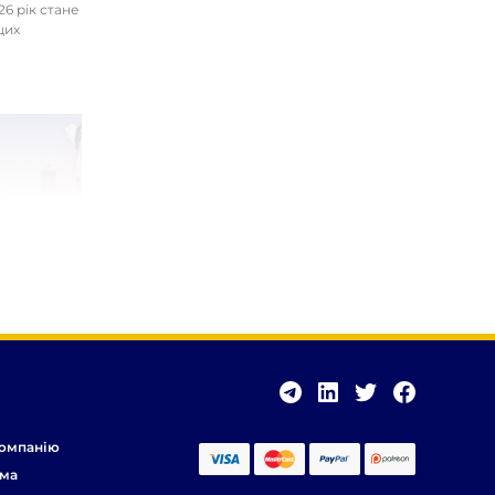
26 рік стане
цих
омпанію
ма