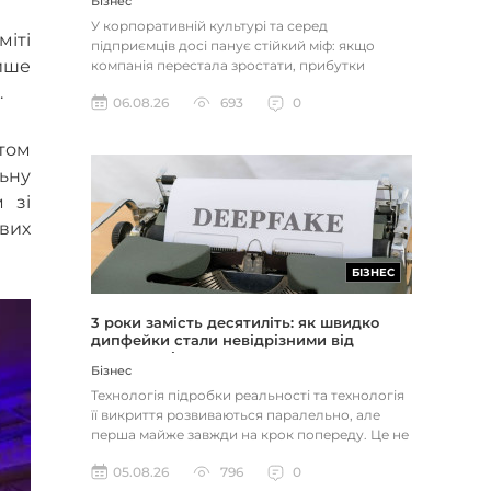
Бізнес
У корпоративній культурі та серед
міті
підприємців досі панує стійкий міф: якщо
лише
компанія перестала зростати, прибутки
застопорилися або виникли проблеми з...
.
06.08.26
693
0
том
льну
 зі
вих
БІЗНЕС
3 роки замість десятиліть: як швидко
дипфейки стали невідрізними від
реальності
Бізнес
Технологія підробки реальності та технологія
її викриття розвиваються паралельно, але
перша майже завжди на крок попереду. Це не
метафора, а те, як вл...
05.08.26
796
0