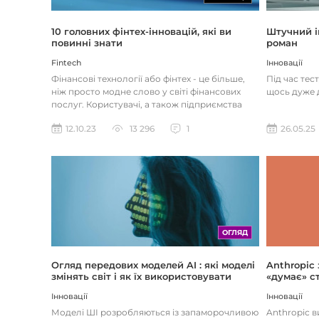
Штучний і
10 головних фінтех-інновацій, які ви
роман
повинні знати
Інновації
Fintech
Під час тес
Фінансові технології або фінтех - це більше,
щось дуже д
ніж просто модне слово у світі фінансових
послуг. Користувачі, а також підприємства
наздоганяють тенденці...
26.05.25
12.10.23
13 296
1
ОГЛЯД
Огляд передових моделей AI : які моделі
Anthropic
змінять світ і як їх використовувати
«думає» ст
Інновації
Інновації
Моделі ШІ розробляються із запаморочливою
Anthropic 