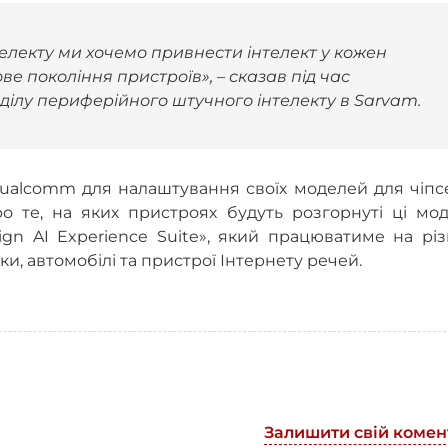
лекту ми хочемо привнести інтелект у кожен
ове покоління пристроїв», – сказав під час
дділу периферійного штучного інтелекту в Sarvam.
Qualcomm для налаштування своїх моделей для чіпс
 те, на яких пристроях будуть розгорнуті ці моде
gn AI Experience Suite», який працюватиме на різ
и, автомобілі та пристрої Інтернету речей.
Залишити свій комен