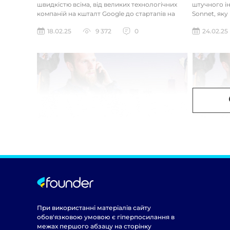
швидкістю всіма, від великих технологічних
штучного ін
компаній на кшталт Google до стартапів на
Sonnet, яку
кшталт OpenAI і Anthrop...
«думала» на
18.02.25
9 372
0
24.02.25
При використанні матеріалів сайту
обов'язковою умовою є гіперпосилання в
межах першого абзацу на сторінку