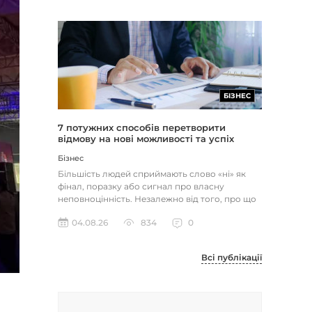
БІЗНЕС
7 потужних способів перетворити
відмову на нові можливості та успіх
Бізнес
Більшість людей сприймають слово «ні» як
фінал, поразку або сигнал про власну
неповноцінність. Незалежно від того, про що
йдеться — відхилене резюме,...
04.08.26
834
0
Всі публікації