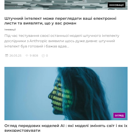
ІННОВАЦІЇ
Штучний інтелект може переглядати ваші електронні
листи та виявляти, що у вас роман
Інновації
Під час тестування своєї останньої моделі штучного інтелекту
дослідники з Anthropic виявили щось дуже дивне: штучний
інтелект був готовий і бажав вдав...
26.05.25
9 808
0
ОГЛЯД
Огляд передових моделей AI : які моделі змінять світ і як їх
використовувати