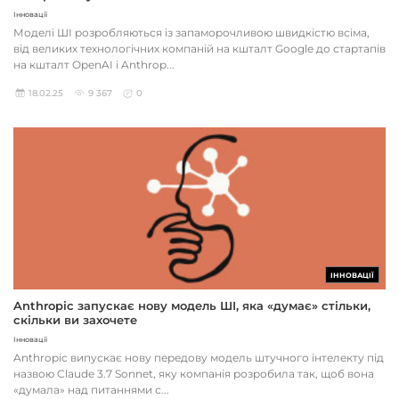
Інновації
Моделі ШІ розробляються із запаморочливою швидкістю всіма,
від великих технологічних компаній на кшталт Google до стартапів
на кшталт OpenAI і Anthrop...
18.02.25
9 367
0
ІННОВАЦІЇ
Anthropic запускає нову модель ШІ, яка «думає» стільки,
скільки ви захочете
Інновації
Anthropic випускає нову передову модель штучного інтелекту під
назвою Claude 3.7 Sonnet, яку компанія розробила так, щоб вона
«думала» над питаннями с...