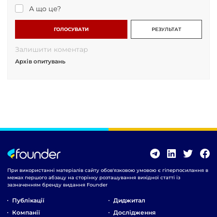
А що це?
ГОЛОСУВАТИ
РЕЗУЛЬТАТ
Залишити коментар
Архів опитувань
При використанні матеріалів сайту обов'язковою умовою є гіперпосилання в
межах першого абзацу на сторінку розташування вихідної статті із
зазначенням бренду видання Founder
Публікації
Диджитал
Компанії
Дослідження