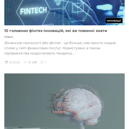
ІННОВАЦІЇ
10 головних фінтех-інновацій, які ви повинні знати
Fintech
Фінансові технології або фінтех - це більше, ніж просто модне
слово у світі фінансових послуг. Користувачі, а також
підприємства наздоганяють тенденці...
12.10.23
13 288
1