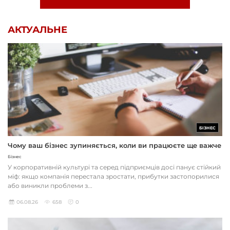
АКТУАЛЬНЕ
БІЗНЕС
Чому ваш бізнес зупиняється, коли ви працюєте ще важче
Бізнес
У корпоративній культурі та серед підприємців досі панує стійкий
міф: якщо компанія перестала зростати, прибутки застопорилися
або виникли проблеми з...
06.08.26
658
0