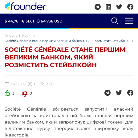
$ 44,76
€ 51,61
₿
64 736 USD
Головна
Новини
Société Générale стане першим великим банком, який розмістить стейблкойн
SOCIÉTÉ GÉNÉRALE СТАНЕ ПЕРШИМ
ВЕЛИКИМ БАНКОМ, ЯКИЙ
РОЗМІСТИТЬ СТЕЙБЛКОЙН
07.12.23
0
2 171
3
0
Société Générale збирається запустити власний
стейблкоїн на криптовалютній біржі, ставши першим
великим банком, який запропонує цифрові токени для
відстеження курсу твердих валют широкому колу
інвесторів.