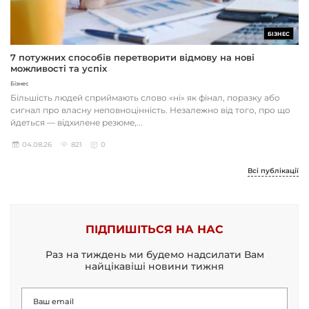
БІЗНЕС
7 потужних способів перетворити відмову на нові
можливості та успіх
Бізнес
Більшість людей сприймають слово «ні» як фінал, поразку або
сигнал про власну неповноцінність. Незалежно від того, про що
йдеться — відхилене резюме,...
04.08.26
821
0
Всі публікації
ПІДПИШІТЬСЯ НА НАС
Раз на тиждень ми будемо надсилати Вам
найцікавіші новини тижня