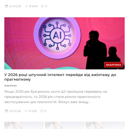
24.02.25
8 949
0
АНАЛІТИКА
У 2026 році штучний інтелект перейде від ажіотажу до
прагматизму
Аналітика
Якщо 2025 рік був роком, коли ШІ пройшов перевірку на
працездатність, то 2026 рік стане роком практичного
застосування цих технологій. Фокус вже зміщу...
02.01.26
6 528
0