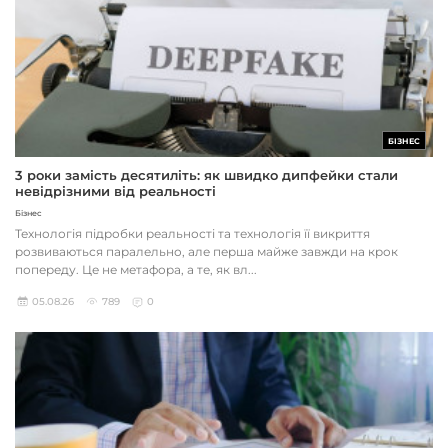
БІЗНЕС
3 роки замість десятиліть: як швидко дипфейки стали
невідрізними від реальності
Бізнес
Технологія підробки реальності та технологія її викриття
розвиваються паралельно, але перша майже завжди на крок
попереду. Це не метафора, а те, як вл...
05.08.26
789
0