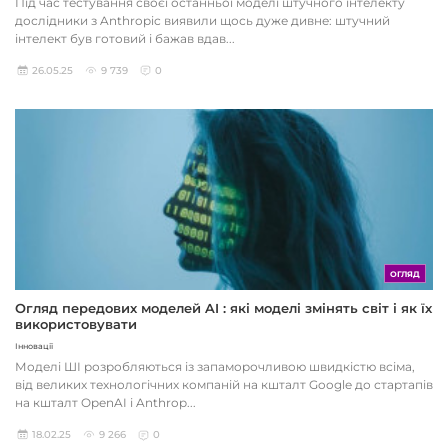
Під час тестування своєї останньої моделі штучного інтелекту
дослідники з Anthropic виявили щось дуже дивне: штучний
інтелект був готовий і бажав вдав...
26.05.25
9 739
0
ОГЛЯД
Огляд передових моделей AI : які моделі змінять світ і як їх
використовувати
Інновації
Моделі ШІ розробляються із запаморочливою швидкістю всіма,
від великих технологічних компаній на кшталт Google до стартапів
на кшталт OpenAI і Anthrop...
18.02.25
9 266
0