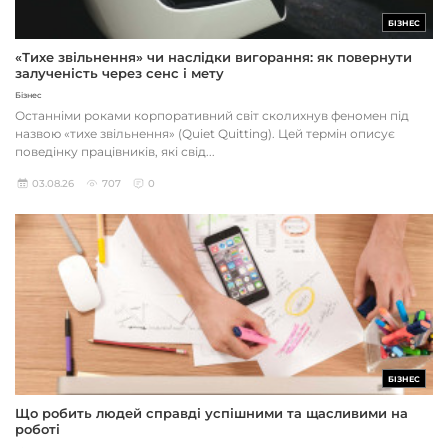
БІЗНЕС
«Тихе звільнення» чи наслідки вигорання: як повернути
залученість через сенс і мету
Бізнес
Останніми роками корпоративний світ сколихнув феномен під
назвою «тихе звільнення» (Quiet Quitting). Цей термін описує
поведінку працівників, які свід...
03.08.26
707
0
БІЗНЕС
Що робить людей справді успішними та щасливими на
роботі