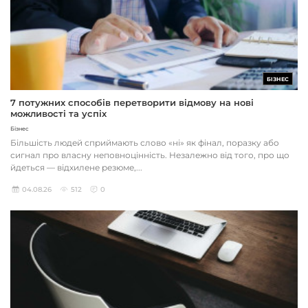
БІЗНЕС
7 потужних способів перетворити відмову на нові
можливості та успіх
Бізнес
Більшість людей сприймають слово «ні» як фінал, поразку або
сигнал про власну неповноцінність. Незалежно від того, про що
йдеться — відхилене резюме,...
04.08.26
512
0