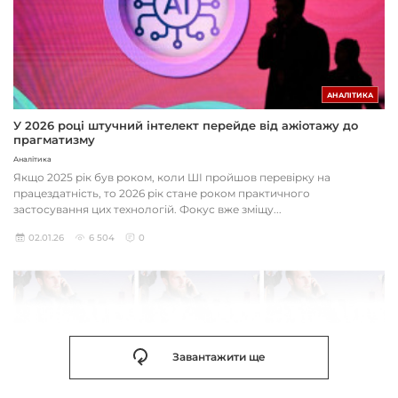
АНАЛІТИКА
У 2026 році штучний інтелект перейде від ажіотажу до
прагматизму
Аналітика
Якщо 2025 рік був роком, коли ШІ пройшов перевірку на
працездатність, то 2026 рік стане роком практичного
застосування цих технологій. Фокус вже зміщу...
02.01.26
6 504
0
Завантажити ще