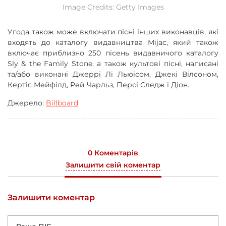
Image Credits: Getty Images
Угода також може включати пісні інших виконавців, які
входять до каталогу видавництва Mijac, який також
включає приблизно 250 пісень видавничого каталогу
Sly & the Family Stone, а також культові пісні, написані
та/або виконані Джеррі Лі Льюїсом, Джекі Вілсоном,
Кертіс Мейфілд, Рей Чарльз, Персі Следж і Діон.
Джерело:
Billboard
0 Коментарів
Залишити свій коментар
Залишити коментар