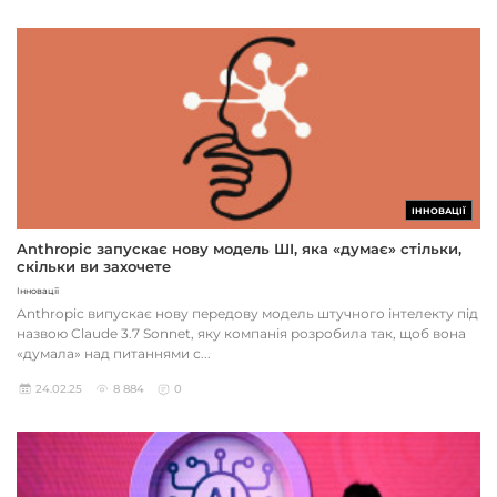
ІННОВАЦІЇ
Anthropic запускає нову модель ШІ, яка «думає» стільки,
скільки ви захочете
Інновації
Anthropic випускає нову передову модель штучного інтелекту під
назвою Claude 3.7 Sonnet, яку компанія розробила так, щоб вона
«думала» над питаннями с...
24.02.25
8 884
0