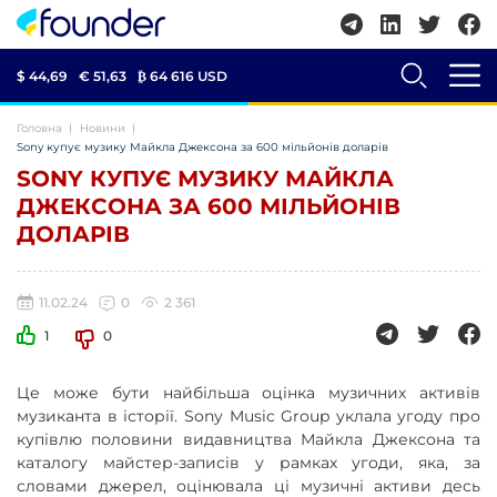
$ 44,69
€ 51,63
₿
64 616 USD
Головна
Новини
Sony купує музику Майкла Джексона за 600 мільйонів доларів
SONY КУПУЄ МУЗИКУ МАЙКЛА
ДЖЕКСОНА ЗА 600 МІЛЬЙОНІВ
ДОЛАРІВ
11.02.24
0
2 361
1
0
Це може бути найбільша оцінка музичних активів
музиканта в історії. Sony Music Group уклала угоду про
купівлю половини видавництва Майкла Джексона та
каталогу майстер-записів у рамках угоди, яка, за
словами джерел, оцінювала ці музичні активи десь