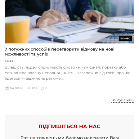
БІЗНЕС
7 потужних способів перетворити відмову на нові
можливості та успіх
Бізнес
Більшість людей сприймають слово «ні» як фінал, поразку або
сигнал про власну неповноцінність. Незалежно від того, про що
йдеться — відхилене резюме,...
04.08.26
831
0
Всі публікації
ПІДПИШІТЬСЯ НА НАС
Раз на тиждень ми будемо надсилати Вам