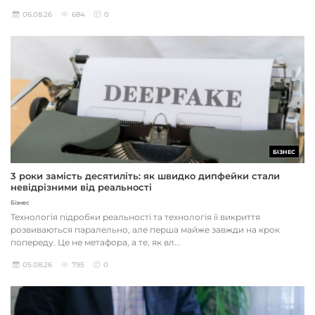
06.08.26
684
0
БІЗНЕС
3 роки замість десятиліть: як швидко дипфейки стали
невідрізними від реальності
Бізнес
Технологія підробки реальності та технологія її викриття
розвиваються паралельно, але перша майже завжди на крок
попереду. Це не метафора, а те, як вл...
05.08.26
795
0