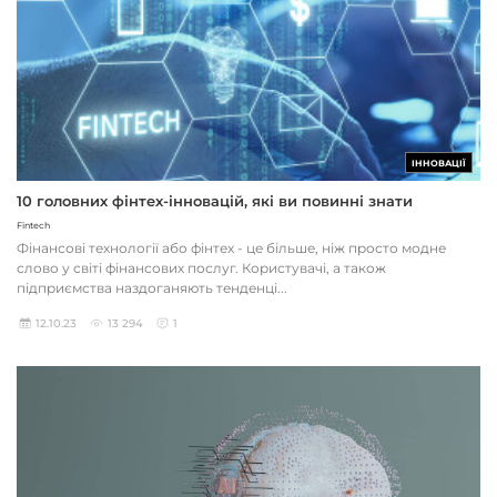
ІННОВАЦІЇ
10 головних фінтех-інновацій, які ви повинні знати
Fintech
Фінансові технології або фінтех - це більше, ніж просто модне
слово у світі фінансових послуг. Користувачі, а також
підприємства наздоганяють тенденці...
12.10.23
13 294
1