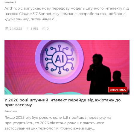
Інновації
Anthropic випускає нову передову модель штучного інтелекту під
назвою Claude 3.7 Sonnet, яку компанія розробила так, щоб вона
«думала» над питаннями с...
24.02.25
8 955
0
АНАЛІТИКА
У 2026 році штучний інтелект перейде від ажіотажу до
прагматизму
Аналітика
Якщо 2025 рік був роком, коли ШІ пройшов перевірку на
працездатність, то 2026 рік стане роком практичного
застосування цих технологій. Фокус вже зміщу...