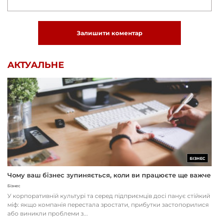
Залишити коментар
АКТУАЛЬНЕ
БІЗНЕС
Чому ваш бізнес зупиняється, коли ви працюєте ще важче
Бізнес
У корпоративній культурі та серед підприємців досі панує стійкий
міф: якщо компанія перестала зростати, прибутки застопорилися
або виникли проблеми з...