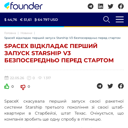
$ 44,76
€ 51,61
₿
64 797 USD
Головна
Новини
SpaceX відкладає перший запуск Starship V3 безпосередньо перед стартом
SPACEX ВІДКЛАДАЄ ПЕРШИЙ
ЗАПУСК STARSHIP V3
БЕЗПОСЕРЕДНЬО ПЕРЕД СТАРТОМ
22.05.26
0
1 317
0
0
SpaceX скасувала перший запуск своєї ракетної
системи Starship третього покоління зі своєї штаб-
квартири в Старбейзі, штат Техас. Очікується, що
компанія зробить ще одну спробу в п'ятницю.