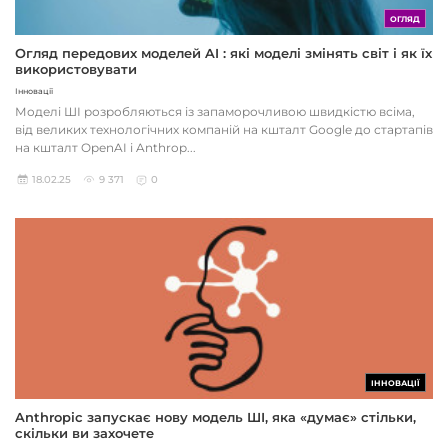
ОГЛЯД
Огляд передових моделей AI : які моделі змінять світ і як їх
використовувати
Інновації
Моделі ШІ розробляються із запаморочливою швидкістю всіма,
від великих технологічних компаній на кшталт Google до стартапів
на кшталт OpenAI і Anthrop...
18.02.25
9 371
0
ІННОВАЦІЇ
Anthropic запускає нову модель ШІ, яка «думає» стільки,
скільки ви захочете