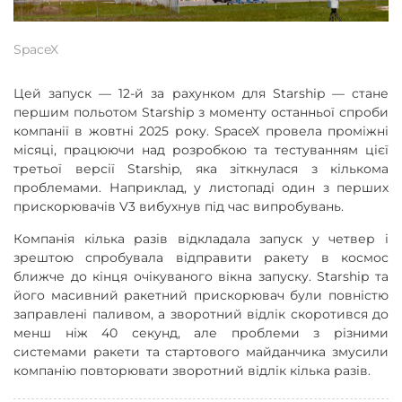
SpaceX
Цей запуск — 12-й за рахунком для Starship — стане
першим польотом Starship з моменту останньої спроби
компанії в жовтні 2025 року. SpaceX провела проміжні
місяці, працюючи над розробкою та тестуванням цієї
третьої версії Starship, яка зіткнулася з кількома
проблемами. Наприклад, у листопаді один з перших
прискорювачів V3 вибухнув під час випробувань.
Компанія кілька разів відкладала запуск у четвер і
зрештою спробувала відправити ракету в космос
ближче до кінця очікуваного вікна запуску. Starship та
його масивний ракетний прискорювач були повністю
заправлені паливом, а зворотний відлік скоротився до
менш ніж 40 секунд, але проблеми з різними
системами ракети та стартового майданчика змусили
компанію повторювати зворотний відлік кілька разів.