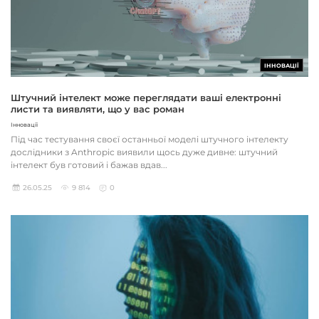
ІННОВАЦІЇ
Штучний інтелект може переглядати ваші електронні
листи та виявляти, що у вас роман
Інновації
Під час тестування своєї останньої моделі штучного інтелекту
дослідники з Anthropic виявили щось дуже дивне: штучний
інтелект був готовий і бажав вдав...
26.05.25
9 814
0