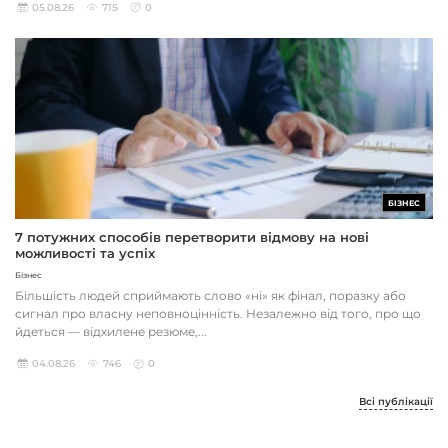
05.08.26
715
0
БІЗНЕС
7 потужних способів перетворити відмову на нові
можливості та успіх
Бізнес
Більшість людей сприймають слово «ні» як фінал, поразку або
сигнал про власну неповноцінність. Незалежно від того, про що
йдеться — відхилене резюме,...
04.08.26
746
0
Всі публікації