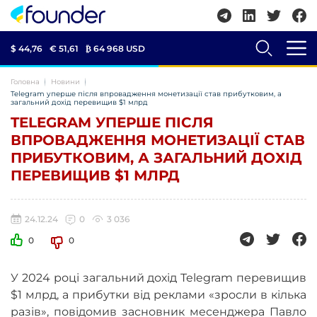
$ 44,76
€ 51,61
₿
64 968 USD
Головна
Новини
Telegram уперше після впровадження монетизації став прибутковим, а
загальний дохід перевищив $1 млрд
TELEGRAM УПЕРШЕ ПІСЛЯ
ВПРОВАДЖЕННЯ МОНЕТИЗАЦІЇ СТАВ
ПРИБУТКОВИМ, А ЗАГАЛЬНИЙ ДОХІД
ПЕРЕВИЩИВ $1 МЛРД
24.12.24
0
3 036
0
0
У 2024 році загальний дохід Telegram перевищив
$1 млрд, а прибутки від реклами «зросли в кілька
разів», повідомив засновник месенджера Павло