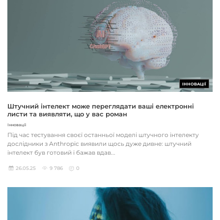
ІННОВАЦІЇ
Штучний інтелект може переглядати ваші електронні
листи та виявляти, що у вас роман
Інновації
Під час тестування своєї останньої моделі штучного інтелекту
дослідники з Anthropic виявили щось дуже дивне: штучний
інтелект був готовий і бажав вдав...
26.05.25
9 786
0