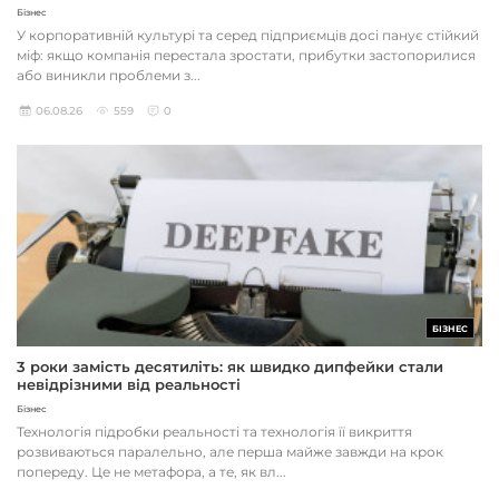
Бізнес
У корпоративній культурі та серед підприємців досі панує стійкий
міф: якщо компанія перестала зростати, прибутки застопорилися
або виникли проблеми з...
06.08.26
559
0
БІЗНЕС
3 роки замість десятиліть: як швидко дипфейки стали
невідрізними від реальності
Бізнес
Технологія підробки реальності та технологія її викриття
розвиваються паралельно, але перша майже завжди на крок
попереду. Це не метафора, а те, як вл...