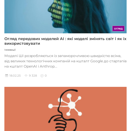
ОГЛЯД
Огляд передових моделей AI : які моделі змінять світ і як їх
використовувати
Інновації
Моделі ШІ розробляються із запаморочливою швидкістю всіма,
від великих технологічних компаній на кшталт Google до стартапів
на кшталт OpenAI і Anthrop...
18.02.25
9 328
0