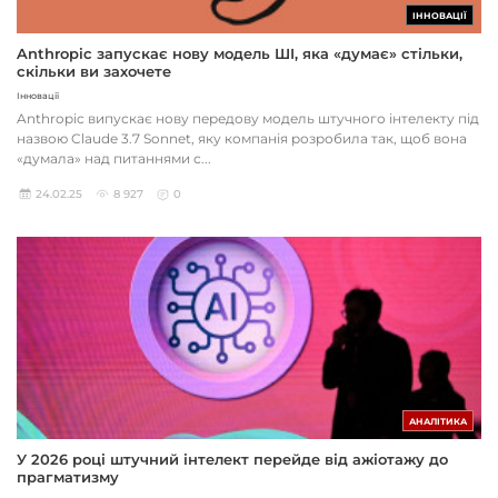
ІННОВАЦІЇ
Anthropic запускає нову модель ШІ, яка «думає» стільки,
скільки ви захочете
Інновації
Anthropic випускає нову передову модель штучного інтелекту під
назвою Claude 3.7 Sonnet, яку компанія розробила так, щоб вона
«думала» над питаннями с...
24.02.25
8 927
0
АНАЛІТИКА
У 2026 році штучний інтелект перейде від ажіотажу до
прагматизму