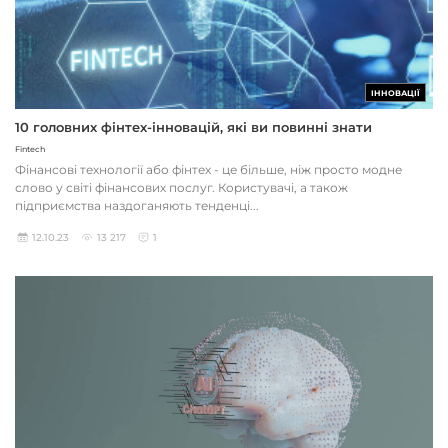
ІННОВАЦІЇ
10 головних фінтех-інновацій, які ви повинні знати
Fintech
Фінансові технології або фінтех - це більше, ніж просто модне
слово у світі фінансових послуг. Користувачі, а також
підприємства наздоганяють тенденці...
12.10.23
13 217
1