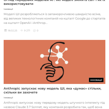
використовувати
Інновації
Моделі ШІ розробляються із запаморочливою швидкістю всіма,
від великих технологічних компаній на кшталт Google до стартапів
на кшталт OpenAI і Anthrop...
18.02.25
9 271
0
ІННОВАЦІЇ
Anthropic запускає нову модель ШІ, яка «думає» стільки,
скільки ви захочете
Інновації
Anthropic випускає нову передову модель штучного інтелекту під
назвою Claude 3.7 Sonnet, яку компанія розробила так, щоб вона