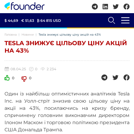
$ 44,69
€ 51,63
₿
64 815 USD
Головна
Новини
Tesla знижує цільову ціну акцій на 43%
TESLA ЗНИЖУЄ ЦІЛЬОВУ ЦІНУ АКЦІЙ
НА 43%
08.04.25
0
2 234
0
0
Один із найбільш оптимістичних аналітиків Tesla
Inc. на Уолл-стріт знизив свою цільову ціну на
акції на 43%, посилаючись на кризу бренду,
спричинену головним виконавчим директором
Ілоном Маском і торговою політикою президента
США Дональда Трампа.