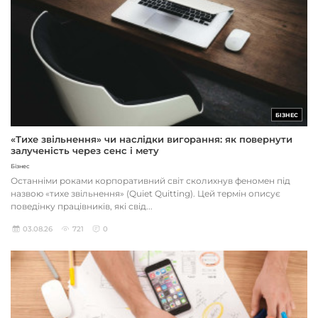
БІЗНЕС
«Тихе звільнення» чи наслідки вигорання: як повернути
залученість через сенс і мету
Бізнес
Останніми роками корпоративний світ сколихнув феномен під
назвою «тихе звільнення» (Quiet Quitting). Цей термін описує
поведінку працівників, які свід...
03.08.26
721
0