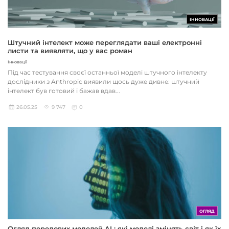
ІННОВАЦІЇ
Штучний інтелект може переглядати ваші електронні
листи та виявляти, що у вас роман
Інновації
Під час тестування своєї останньої моделі штучного інтелекту
дослідники з Anthropic виявили щось дуже дивне: штучний
інтелект був готовий і бажав вдав...
26.05.25
9 747
0
ОГЛЯД
Огляд передових моделей AI : які моделі змінять світ і як їх