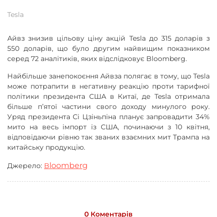
Tesla
Айвз знизив цільову ціну акцій Tesla до 315 доларів з
550 доларів, що було другим найвищим показником
серед 72 аналітиків, яких відслідковує Bloomberg.
Найбільше занепокоєння Айвза полягає в тому, що Tesla
може потрапити в негативну реакцію проти тарифної
політики президента США в Китаї, де Tesla отримала
більше п’ятої частини свого доходу минулого року.
Уряд президента Сі Цзіньпіна планує запровадити 34%
мито на весь імпорт із США, починаючи з 10 квітня,
відповідаючи рівню так званих взаємних мит Трампа на
китайську продукцію.
loomberg
Джерело:
B
0 Коментарів