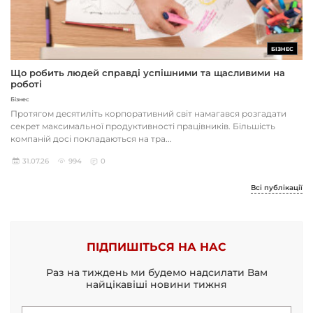
БІЗНЕС
Що робить людей справді успішними та щасливими на
роботі
Бізнес
Протягом десятиліть корпоративний світ намагався розгадати
секрет максимальної продуктивності працівників. Більшість
компаній досі покладаються на тра...
31.07.26
994
0
Всі публікації
ПІДПИШІТЬСЯ НА НАС
Раз на тиждень ми будемо надсилати Вам
найцікавіші новини тижня