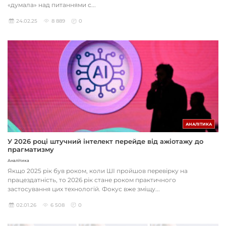
«думала» над питаннями с...
24.02.25
8 889
0
АНАЛІТИКА
У 2026 році штучний інтелект перейде від ажіотажу до
прагматизму
Аналітика
Якщо 2025 рік був роком, коли ШІ пройшов перевірку на
працездатність, то 2026 рік стане роком практичного
застосування цих технологій. Фокус вже зміщу...
02.01.26
6 508
0