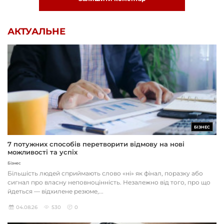
АКТУАЛЬНЕ
БІЗНЕС
7 потужних способів перетворити відмову на нові
можливості та успіх
Бізнес
Більшість людей сприймають слово «ні» як фінал, поразку або
сигнал про власну неповноцінність. Незалежно від того, про що
йдеться — відхилене резюме,...
04.08.26
530
0