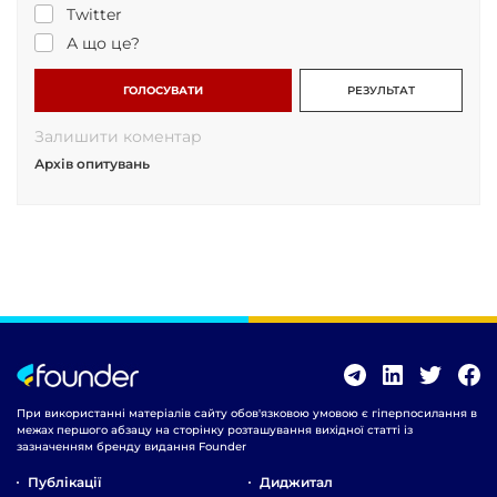
Twitter
А що це?
ГОЛОСУВАТИ
РЕЗУЛЬТАТ
Залишити коментар
Архів опитувань
При використанні матеріалів сайту обов'язковою умовою є гіперпосилання в
межах першого абзацу на сторінку розташування вихідної статті із
зазначенням бренду видання Founder
Публікації
Диджитал