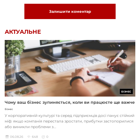
Залишити коментар
АКТУАЛЬНЕ
БІЗНЕС
Чому ваш бізнес зупиняється, коли ви працюєте ще важче
Бізнес
У корпоративній культурі та серед підприємців досі панує стійкий
міф: якщо компанія перестала зростати, прибутки застопорилися
або виникли проблеми з...
06.08.26
648
0