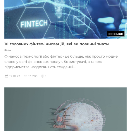
ІННОВАЦІЇ
10 головних фінтех-інновацій, які ви повинні знати
Fintech
Фінансові технології або фінтех - це більше, ніж просто модне
слово у світі фінансових послуг. Користувачі, а також
підприємства наздоганяють тенденці...
12.10.23
13 283
1