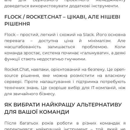
доведеться використовувати додаткові інструменти.
FLOCK / ROCKET.CHAT – ЦІКАВІ, АЛЕ НІШЕВІ
РІШЕННЯ
Flock – простий, легкий і схожий на Slack. Його основна
перевага – доступна ціна й мінімалізм. Але
масштабованість залишається проблемою. Коли
команда зростає, система починає «гальмувати», а деякі
функції стають недостатньо гнучкими.
Rocket.Chat, навпаки, орієнтований на безпеку. Це open-
source рішення, яке можна розмістити на власному
сервері. Проте налаштування і підтримка потребують
технічних знань. Це скоріше вибір для IT-компаній, ніж
для звичайного бізнесу.
ЯК ВИБРАТИ НАЙКРАЩУ АЛЬТЕРНАТИВУ
ДЛЯ ВАШОЇ КОМАНДИ
Після багатьох років роботи в різних командах я
переконався: найкращий інструмент – той, який не