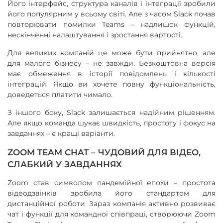
Його інтерфейс, структура каналів і інтеграції зробили
його популярним у всьому світі. Але з часом Slack почав
повторювати помилки Teams – надлишок функцій,
нескінченні налаштування і зростання вартості.
Для великих компаній це може бути прийнятно, але
для малого бізнесу – не завжди. Безкоштовна версія
має обмеження в історії повідомлень і кількості
інтеграцій. Якщо ви хочете повну функціональність,
доведеться платити чимало.
З іншого боку, Slack залишається надійним рішенням.
Але якщо команда шукає швидкість, простоту і фокус на
завданнях – є кращі варіанти.
ZOOM TEAM CHAT – ЧУДОВИЙ ДЛЯ ВІДЕО,
СЛАБКИЙ У ЗАВДАННЯХ
Zoom став символом пандемійної епохи – простота
відеодзвінків зробила його стандартом для
дистанційної роботи. Зараз компанія активно розвиває
чат і функції для командної співпраці, створюючи Zoom