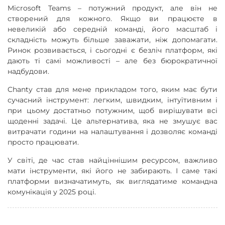
Microsoft Teams – потужний продукт, але він не
створений для кожного. Якщо ви працюєте в
невеликій або середній команді, його масштаб і
складність можуть більше заважати, ніж допомагати.
Ринок розвивається, і сьогодні є безліч платформ, які
дають ті самі можливості – але без бюрократичної
надбудови.
Chanty став для мене прикладом того, яким має бути
сучасний інструмент: легким, швидким, інтуїтивним і
при цьому достатньо потужним, щоб вирішувати всі
щоденні задачі. Це альтернатива, яка не змушує вас
витрачати години на налаштування і дозволяє команді
просто працювати.
У світі, де час став найціннішим ресурсом, важливо
мати інструменти, які його не забирають. І саме такі
платформи визначатимуть, як виглядатиме командна
комунікація у 2025 році.