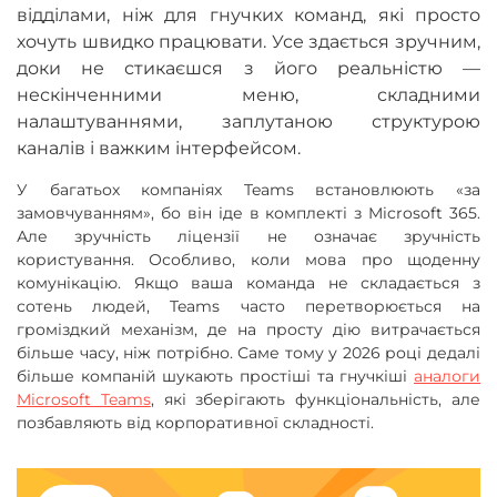
відділами, ніж для гнучких команд, які просто
хочуть швидко працювати. Усе здається зручним,
доки не стикаєшся з його реальністю —
нескінченними меню, складними
налаштуваннями, заплутаною структурою
каналів і важким інтерфейсом.
У багатьох компаніях Teams встановлюють «за
замовчуванням», бо він іде в комплекті з Microsoft 365.
Але зручність ліцензії не означає зручність
користування. Особливо, коли мова про щоденну
комунікацію. Якщо ваша команда не складається з
сотень людей, Teams часто перетворюється на
громіздкий механізм, де на просту дію витрачається
більше часу, ніж потрібно. Саме тому у 2026 році дедалі
більше компаній шукають простіші та гнучкіші
аналоги
Microsoft Teams
, які зберігають функціональність, але
позбавляють від корпоративної складності.