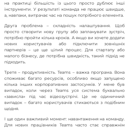
на практиці більшість із цього просто дублює інші
інструменти. У результаті команда не працює швидше,
а, навпаки, витрачає час на пошук потрібного елемента.
Друга проблема – складність налаштування. Щоб
просто створити нову групу або запланувати зустріч,
потрібно пройти кілька кроків. А якщо ви хочете додати
нових користувачів або підключити зовнішніх
партнерів – це ще цілий процес. Для стартапу або
малого бізнесу, де потрібна швидкість, такий підхід не
підходить.
Третя – продуктивність. Teams – важка програма. Вона
споживає багато ресурсів, особливо якщо запущено
кілька інших корпоративних застосунків. У мене був
випадок, коли через Teams уся система буквально
«зависла» під час відеозустрічі. Це не одиничний
випадок – багато користувачів стикаються з подібним
щодня.
І ще один важливий момент: навантаження на команду.
Для нових працівників Teams часто стає справжнім