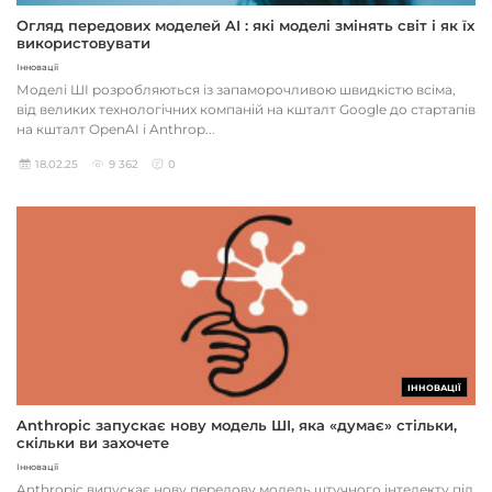
Огляд передових моделей AI : які моделі змінять світ і як їх
використовувати
Інновації
Моделі ШІ розробляються із запаморочливою швидкістю всіма,
від великих технологічних компаній на кшталт Google до стартапів
на кшталт OpenAI і Anthrop...
18.02.25
9 362
0
ІННОВАЦІЇ
Anthropic запускає нову модель ШІ, яка «думає» стільки,
скільки ви захочете
Інновації
Anthropic випускає нову передову модель штучного інтелекту під