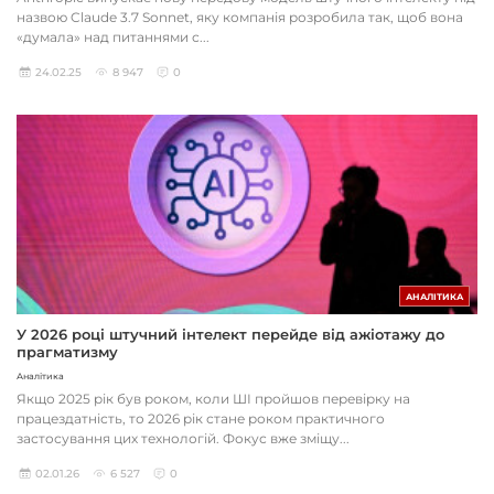
назвою Claude 3.7 Sonnet, яку компанія розробила так, щоб вона
«думала» над питаннями с...
24.02.25
8 947
0
АНАЛІТИКА
У 2026 році штучний інтелект перейде від ажіотажу до
прагматизму
Аналітика
Якщо 2025 рік був роком, коли ШІ пройшов перевірку на
працездатність, то 2026 рік стане роком практичного
застосування цих технологій. Фокус вже зміщу...
02.01.26
6 527
0