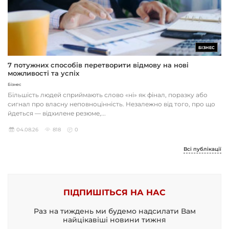
БІЗНЕС
7 потужних способів перетворити відмову на нові
можливості та успіх
Бізнес
Більшість людей сприймають слово «ні» як фінал, поразку або
сигнал про власну неповноцінність. Незалежно від того, про що
йдеться — відхилене резюме,...
04.08.26
818
0
Всі публікації
ПІДПИШІТЬСЯ НА НАС
Раз на тиждень ми будемо надсилати Вам
найцікавіші новини тижня