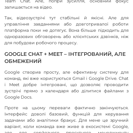
Team Chat. Але, попри зусилля, основний фокус
залишається на відео.
Так, відеозустрічі тут стабільні й якісні. Але для
управління завданнями або довготривалої роботи
платформа поки не дотягує. Вона більше підходить для
одноразових обговорень або клієнтських дзвінків, ніж
для побудови робочого процесу.
GOOGLE CHAT + MEET – ІНТЕГРОВАНИЙ, АЛЕ
ОБМЕЖЕНИЙ
Google створив просту, але ефективну систему для
команд, які вже користуються Gmail і Google Drive. Chat
і Meet добре інтегровані, що дозволяє проводити
зустрічі прямо з календаря або ділитися файлами з
Google Docs.
Проте на цьому переваги фактично закінчуються.
Інтерфейс доволі базовий, функцій для керування
задачами або аналітики бракує. Для мене це зручний
варіант, коли команда вже живе в екосистемі Google,
але для серйозного проєктного менеджменту