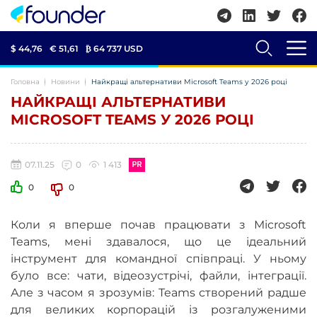
$ 44,76
€ 51,61
₿
64 737 USD
Головна
Новини
Найкращі альтернативи Microsoft Teams у 2026 році
НАЙКРАЩІ АЛЬТЕРНАТИВИ
MICROSOFT TEAMS У 2026 РОЦІ
07.11.25
0
1 413
0
0
Коли я вперше почав працювати з Microsoft
Teams, мені здавалося, що це ідеальний
інструмент для командної співпраці. У ньому
було все: чати, відеозустрічі, файли, інтеграції.
Але з часом я зрозумів: Teams створений радше
для великих корпорацій із розгалуженими