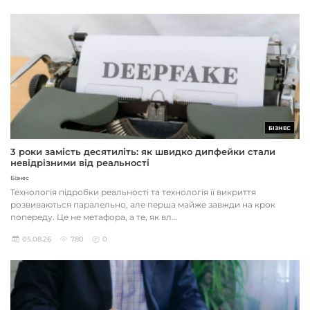
БІЗНЕС
3 роки замість десятиліть: як швидко дипфейки стали
невідрізними від реальності
Бізнес
Технологія підробки реальності та технологія її викриття
розвиваються паралельно, але перша майже завжди на крок
попереду. Це не метафора, а те, як вл...
05.08.26
780
0