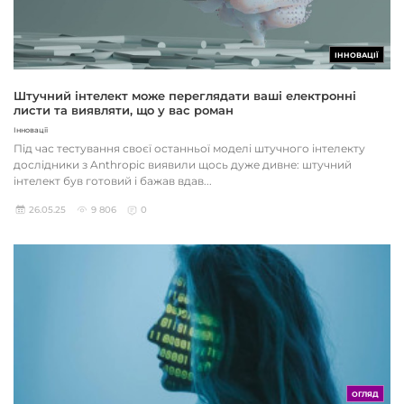
ІННОВАЦІЇ
Штучний інтелект може переглядати ваші електронні
листи та виявляти, що у вас роман
Інновації
Під час тестування своєї останньої моделі штучного інтелекту
дослідники з Anthropic виявили щось дуже дивне: штучний
інтелект був готовий і бажав вдав...
26.05.25
9 806
0
ОГЛЯД