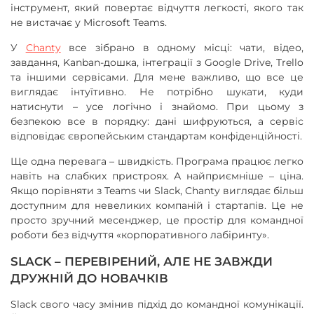
інструмент, який повертає відчуття легкості, якого так
не вистачає у Microsoft Teams.
У
Chanty
все зібрано в одному місці: чати, відео,
завдання, Kanban-дошка, інтеграції з Google Drive, Trello
та іншими сервісами. Для мене важливо, що все це
виглядає інтуїтивно. Не потрібно шукати, куди
натиснути – усе логічно і знайомо. При цьому з
безпекою все в порядку: дані шифруються, а сервіс
відповідає європейським стандартам конфіденційності.
Ще одна перевага – швидкість. Програма працює легко
навіть на слабких пристроях. А найприємніше – ціна.
Якщо порівняти з Teams чи Slack, Chanty виглядає більш
доступним для невеликих компаній і стартапів. Це не
просто зручний месенджер, це простір для командної
роботи без відчуття «корпоративного лабіринту».
SLACK – ПЕРЕВІРЕНИЙ, АЛЕ НЕ ЗАВЖДИ
ДРУЖНІЙ ДО НОВАЧКІВ
Slack свого часу змінив підхід до командної комунікації.