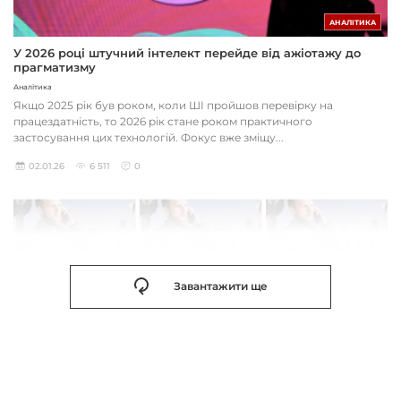
АНАЛІТИКА
У 2026 році штучний інтелект перейде від ажіотажу до
прагматизму
Аналітика
Якщо 2025 рік був роком, коли ШІ пройшов перевірку на
працездатність, то 2026 рік стане роком практичного
застосування цих технологій. Фокус вже зміщу...
02.01.26
6 511
0
Завантажити ще