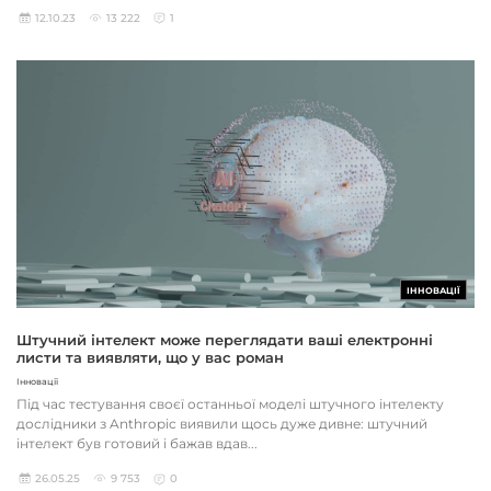
12.10.23
13 222
1
ІННОВАЦІЇ
Штучний інтелект може переглядати ваші електронні
листи та виявляти, що у вас роман
Інновації
Під час тестування своєї останньої моделі штучного інтелекту
дослідники з Anthropic виявили щось дуже дивне: штучний
інтелект був готовий і бажав вдав...
26.05.25
9 753
0