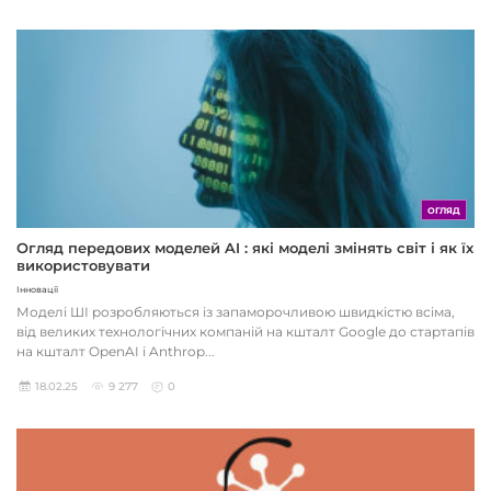
ОГЛЯД
Огляд передових моделей AI : які моделі змінять світ і як їх
використовувати
Інновації
Моделі ШІ розробляються із запаморочливою швидкістю всіма,
від великих технологічних компаній на кшталт Google до стартапів
на кшталт OpenAI і Anthrop...
18.02.25
9 277
0