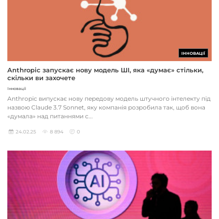
ІННОВАЦІЇ
Anthropic запускає нову модель ШІ, яка «думає» стільки,
скільки ви захочете
Інновації
Anthropic випускає нову передову модель штучного інтелекту під
назвою Claude 3.7 Sonnet, яку компанія розробила так, щоб вона
«думала» над питаннями с...
24.02.25
8 894
0