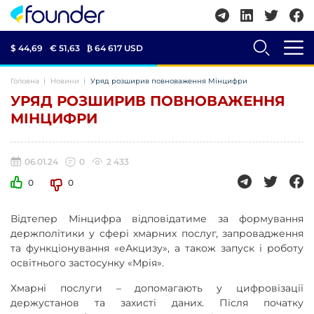
$ 44,69
€ 51,63
₿
64 617 USD
Головна
Новини
Уряд розширив повноваження Мінцифри
УРЯД РОЗШИРИВ ПОВНОВАЖЕННЯ
МІНЦИФРИ
06.01.24
0
2 433
0
0
Відтепер Мінцифра відповідатиме за формування
держполітики у сфері хмарних послуг, запровадження
та функціонування «еАкцизу», а також запуск і роботу
освітнього застосунку «Мрія».
Хмарні послуги – допомагають у цифровізації
держустанов та захисті даних. Після початку