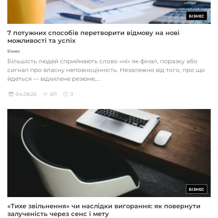
БІЗНЕС
7 потужних способів перетворити відмову на нові
можливості та успіх
Бізнес
Більшість людей сприймають слово «ні» як фінал, поразку або
сигнал про власну неповноцінність. Незалежно від того, про що
йдеться — відхилене резюме,...
04.08.26
611
0
БІЗНЕС
«Тихе звільнення» чи наслідки вигорання: як повернути
залученість через сенс і мету