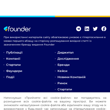
При використанні матеріалів сайту обов'язковою умовою є гіперпосилання в
межах першого абзацу на сторінку розташування вихідної статті із
зазначенням бренду видання Founder
Публікації
Диджитал
Компанії
Дослідження
Стартапи
Бренди
Фаундери
Кейси
Події
Новини Компаній
Ринок
Стартапи
Натиснувши «Прийняти всі cookie-файли» ви погоджуєтесь на
Про Компанію
розміщення всіх cookie-файлів на вашому пристрої. Ви можете
Реклама
змінювати налаштування cookie-файлів або відкликати вашу згоду на їх
використання у будь-який час натиснувши на «Налаштування cookie-