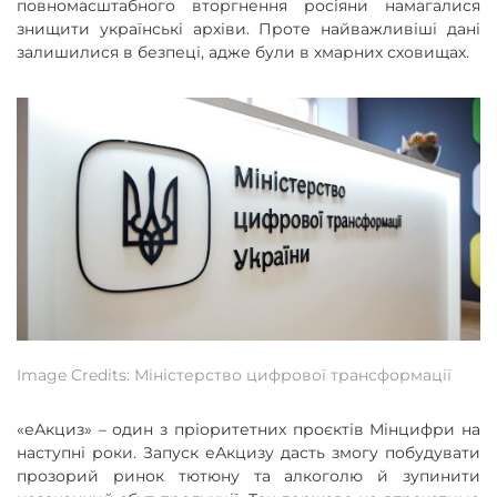
повномасштабного вторгнення росіяни намагалися
знищити українські архіви. Проте найважливіші дані
залишилися в безпеці, адже були в хмарних сховищах.
Image Credits: Міністерство цифрової трансформації
«еАкциз» – один з пріоритетних проєктів Мінцифри на
наступні роки. Запуск еАкцизу дасть змогу побудувати
прозорий ринок тютюну та алкоголю й зупинити