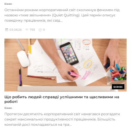
Бізнес
Останніми роками корпоративний світ сколихнув феномен під
назвою «тихе звільнення» (Quiet Quitting). Цей термін описує
поведінку працівників, які свід...
03.08.26
793
0
БІЗНЕС
Що робить людей справді успішними та щасливими на
роботі
Бізнес
Протягом десятиліть корпоративний світ намагався розгадати
секрет максимальної продуктивності працівників. Більшість
компаній досі покладаються на тра...