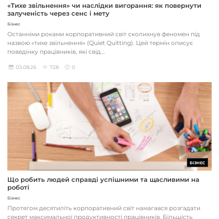
«Тихе звільнення» чи наслідки вигорання: як повернути
залученість через сенс і мету
Бізнес
Останніми роками корпоративний світ сколихнув феномен під
назвою «тихе звільнення» (Quiet Quitting). Цей термін описує
поведінку працівників, які свід...
03.08.26
728
0
БІЗНЕС
Що робить людей справді успішними та щасливими на
роботі
Бізнес
Протягом десятиліть корпоративний світ намагався розгадати
секрет максимальної продуктивності працівників. Більшість