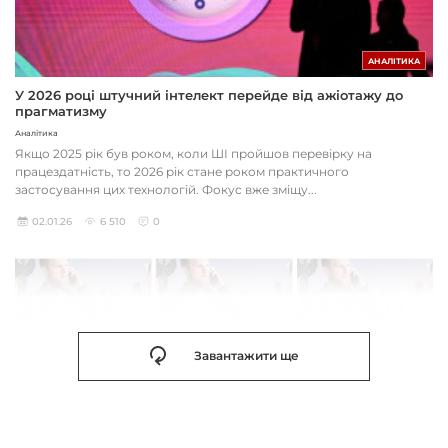
АНАЛІТИКА
У 2026 році штучний інтелект перейде від ажіотажу до
прагматизму
Аналітика
Якщо 2025 рік був роком, коли ШІ пройшов перевірку на
працездатність, то 2026 рік стане роком практичного
застосування цих технологій. Фокус вже зміщу...
02.01.26
6 510
0
Завантажити ще