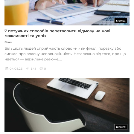
БІЗНЕС
7 потужних способів перетворити відмову на нові
можливості та успіх
Бізнес
Більшість людей сприймають слово «ні» як фінал, поразку або
сигнал про власну неповноцінність. Незалежно від того, про що
йдеться — відхилене резюме,...
04.08.26
541
0
БІЗНЕС