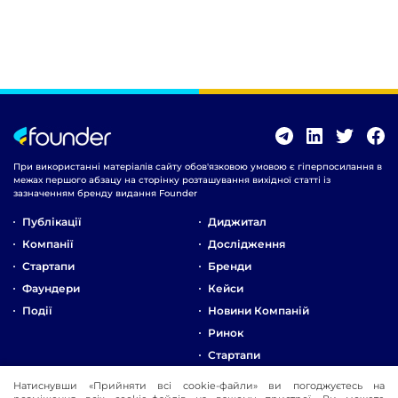
При використанні матеріалів сайту обов'язковою умовою є гіперпосилання в
межах першого абзацу на сторінку розташування вихідної статті із
зазначенням бренду видання Founder
Публікації
Диджитал
Компанії
Дослідження
Стартапи
Бренди
Фаундери
Кейси
Події
Новини Компаній
Ринок
Стартапи
Натиснувши «Прийняти всі cookie-файли» ви погоджуєтесь на
Про Компанію