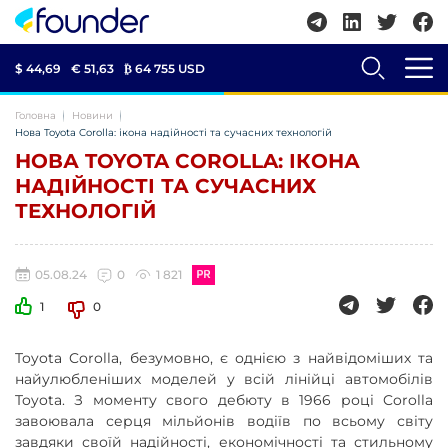
$ 44,69
€ 51,63
₿
64 755 USD
Головна
Новини
Нова Toyota Corolla: ікона надійності та сучасних технологій
НОВА TOYOTA COROLLA: ІКОНА
НАДІЙНОСТІ ТА СУЧАСНИХ
ТЕХНОЛОГІЙ
05.08.24
0
1 821
1
0
Toyota Corolla, безумовно, є однією з найвідоміших та
найулюбленіших моделей у всій лінійці автомобілів
Toyota. З моменту свого дебюту в 1966 році Corolla
завоювала серця мільйонів водіїв по всьому світу
завдяки своїй надійності, економічності та стильному