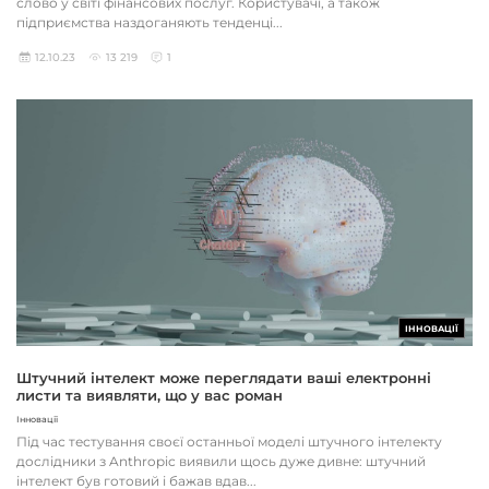
слово у світі фінансових послуг. Користувачі, а також
підприємства наздоганяють тенденці...
12.10.23
13 219
1
ІННОВАЦІЇ
Штучний інтелект може переглядати ваші електронні
листи та виявляти, що у вас роман
Інновації
Під час тестування своєї останньої моделі штучного інтелекту
дослідники з Anthropic виявили щось дуже дивне: штучний
інтелект був готовий і бажав вдав...