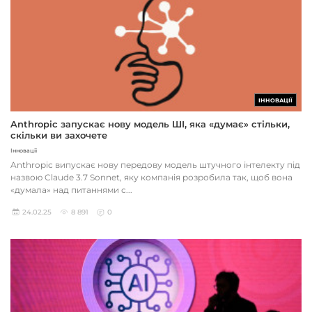
ІННОВАЦІЇ
Anthropic запускає нову модель ШІ, яка «думає» стільки,
скільки ви захочете
Інновації
Anthropic випускає нову передову модель штучного інтелекту під
назвою Claude 3.7 Sonnet, яку компанія розробила так, щоб вона
«думала» над питаннями с...
24.02.25
8 891
0