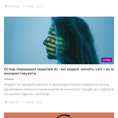
26.05.25
9 749
0
ОГЛЯД
Огляд передових моделей AI : які моделі змінять світ і як їх
використовувати
Інновації
Моделі ШІ розробляються із запаморочливою швидкістю всіма,
від великих технологічних компаній на кшталт Google до стартапів
на кшталт OpenAI і Anthrop...
18.02.25
9 273
0