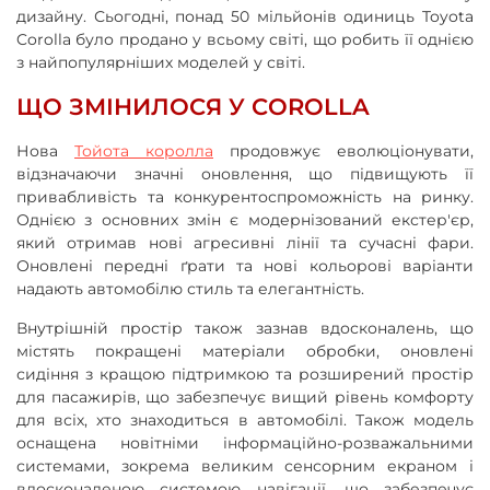
дизайну. Сьогодні, понад 50 мільйонів одиниць Toyota
Corolla було продано у всьому світі, що робить її однією
з найпопулярніших моделей у світі.
ЩО ЗМІНИЛОСЯ У COROLLA
Нова
Тойота королла
продовжує еволюціонувати,
відзначаючи значні оновлення, що підвищують її
привабливість та конкурентоспроможність на ринку.
Однією з основних змін є модернізований екстер'єр,
який отримав нові агресивні лінії та сучасні фари.
Оновлені передні ґрати та нові кольорові варіанти
надають автомобілю стиль та елегантність.
Внутрішній простір також зазнав вдосконалень, що
містять покращені матеріали обробки, оновлені
сидіння з кращою підтримкою та розширений простір
для пасажирів, що забезпечує вищий рівень комфорту
для всіх, хто знаходиться в автомобілі. Також модель
оснащена новітніми інформаційно-розважальними
системами, зокрема великим сенсорним екраном і
вдосконаленою системою навігації, що забезпечує