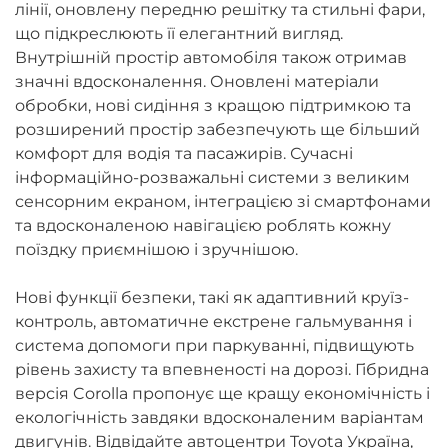
лінії, оновлену передню решітку та стильні фари,
що підкреслюють її елегантний вигляд.
Внутрішній простір автомобіля також отримав
значні вдосконалення. Оновлені матеріали
обробки, нові сидіння з кращою підтримкою та
розширений простір забезпечують ще більший
комфорт для водія та пасажирів. Сучасні
інформаційно-розважальні системи з великим
сенсорним екраном, інтеграцією зі смартфонами
та вдосконаленою навігацією роблять кожну
поїздку приємнішою і зручнішою.
Нові функції безпеки, такі як адаптивний круїз-
контроль, автоматичне екстрене гальмування і
система допомоги при паркуванні, підвищують
рівень захисту та впевненості на дорозі. Гібридна
версія Corolla пропонує ще кращу економічність і
екологічність завдяки вдосконаленим варіантам
двигунів. Відвідайте автоцентри Toyota Україна,