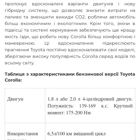
пропонує вдосконалені варіанти двигунів і нову
гібридну систему, що дозволяє знизити витрати на
паливо та зменшити викиди CO2, роблячи автомобіль
більш економічним і екологічним. Крім того, зміни в
підвісці та системі кермування забезпечують ще кращу
якість їзди, що робить нову Corolla більш комфортною і
маневреною. Ці вдосконалення підкреслюють
прагнення Toyota постійно вдосконалювати свої моделі,
зберігаючи високу популярність Corolla серед водіїв по
всьому світу.
Таблиця з характеристиками бензинової версії Toyota
Corolla:
Двигун
1,8 л або 2,0 л 4-циліндровий двигун.
Потужність: 139-169 к.с. Крутний
момент: 175-200 Нм
Використання
6,5л/100 км змішаний цикл