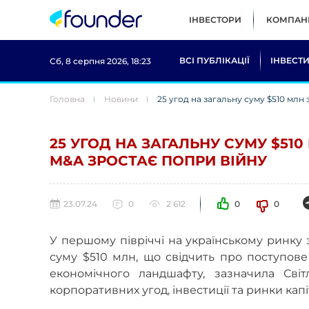
ІНВЕСТОРИ
КОМПАНІ
ВСІ ПУБЛІКАЦІЇ
ІНВЕСТИ
Сб, 8 серпня 2026, 18:23
Головна
Новини
25 угод на загальну суму $510 млн
25 УГОД НА ЗАГАЛЬНУ СУМУ $510
M&A ЗРОСТАЄ ПОПРИ ВІЙНУ
23.07.24
0
2 612
0
0
У першому півріччі на українському ринку 
суму $510 млн, що свідчить про поступове 
економічного ландшафту, зазначила Сві
корпоративних угод, iнвестиції та ринки капі