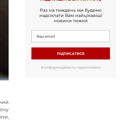
Раз на тиждень ми будемо
надсилати Вам найцікавіші
новини тижня
ПІДПИСАТИСЯ
Конфіденційність гарантована
йний
ючу
пи,