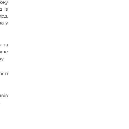
року
 із
рд,
ва у
в та
ерше
ку.
сті
вів
.