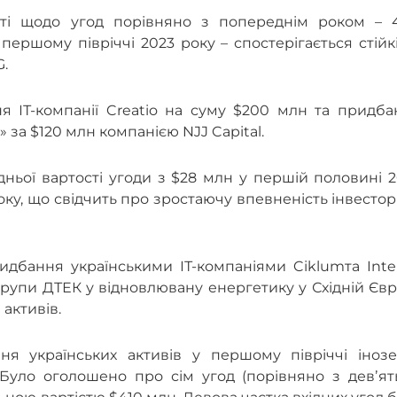
сті щодо угод порівняно з попереднім роком – 
першому півріччі 2023 року – спостерігається стійк
G.
я ІТ-компанії Creatio на суму $200 млн та придба
 за $120 млн компанією NJJ Capital.
ньої вартості угоди з $28 млн у першій половині 
оку, що свідчить про зростаючу впевненість інвестор
дбання українськими ІТ-компаніями Ciklumта Intel
 групи ДТЕК у відновлювану енергетику у Східній Євр
 активів.
я українських активів у першому півріччі інозе
Було оголошено про сім угод (порівняно з девʼят