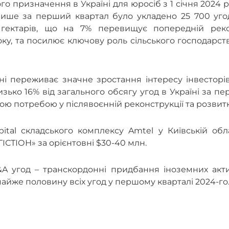
го призначення в Україні для юросіб з 1 січня 2024 
Лише за перший квартал було укладено 25 700 угод
ектарів, що на 7% перевищує попередній реко
оку, та посилює ключову роль сільського господарст
ні переживає значне зростання інтересу інвесторі
изько 16% від загального обсягу угод в Україні за п
ою потребою у післявоєнній реконструкції та розвит
tal складського комплексу Amtel у Київській обла
ІСТІОН» за орієнтовні $30-40 млн.
A угод – транскордонні придбання іноземних акти
айже половину всіх угод у першому кварталі 2024-го