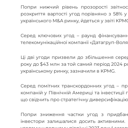
Попри нижчий рівень прозорості звітно
розкриття вартості угод порівняно з 58% у 
українського M&A ринку, йдеться у звіті KPM
Серед ключових угод – раунд фінансуванн
телекомунікаційної компанії «Датагруп-Воля»
Ці дві угоди призвели до збільшення серед
року до $43 млн за той самий період 2024 р
українському ринку, зазначили в KPMG.
Серед помітних транскордонних угод – при
компаній у Північній Америці та інвестиції
що свідчить про стратегічну диверсифікацію
Попри зниження частки угод з придбанн
інвестори залишалися досить активними. 