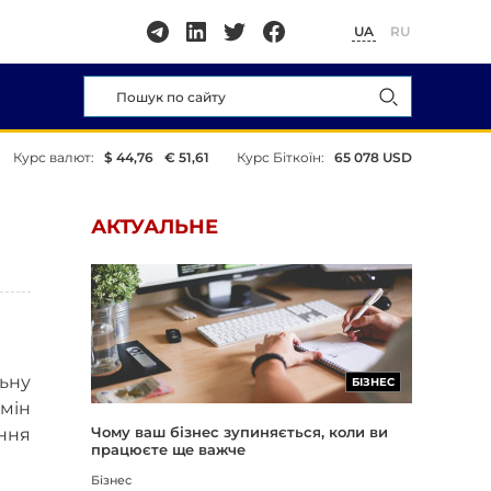
UA
RU
Курс валют:
$ 44,76
€ 51,61
Курс Біткоїн:
65 078 USD
АКТУАЛЬНЕ
льну
БІЗНЕС
змін
Чому ваш бізнес зупиняється, коли ви
ння
працюєте ще важче
Бізнес