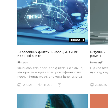
ІННОВАЦІЇ
Штучний і
10 головних фінтех-інновацій, які ви
роман
повинні знати
Інновації
Fintech
Під час тес
Фінансові технології або фінтех - це більше,
щось дуже д
ніж просто модне слово у світі фінансових
послуг. Користувачі, а також підприємства
наздоганяють тенденці...
26.05.25
12.10.23
13 276
1