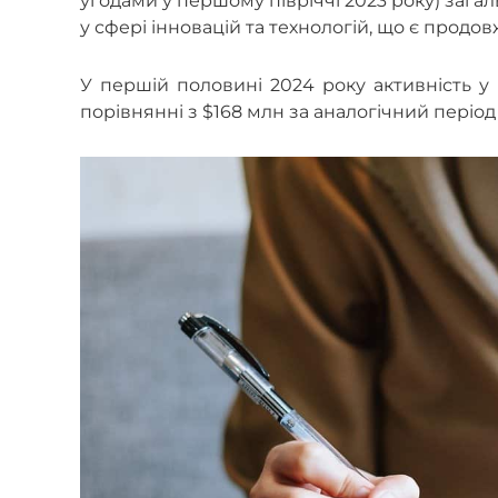
угодами у першому півріччі 2023 року) загал
у сфері інновацій та технологій, що є продо
У першій половині 2024 року активність у 
порівнянні з $168 млн за аналогічний періо