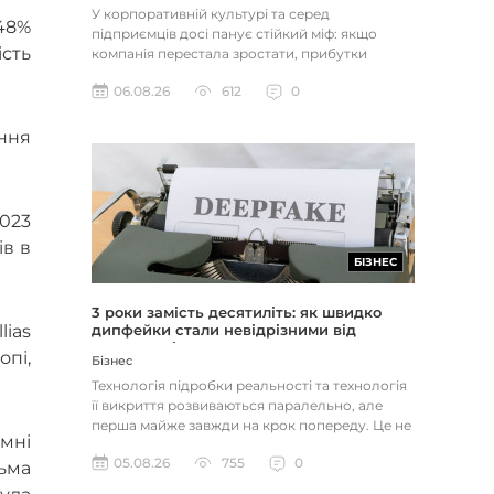
У корпоративній культурі та серед
48%
підприємців досі панує стійкий міф: якщо
ість
компанія перестала зростати, прибутки
застопорилися або виникли проблеми з...
06.08.26
612
0
ння
2023
ів в
БІЗНЕС
3 роки замість десятиліть: як швидко
lias
дипфейки стали невідрізними від
реальності
опі,
Бізнес
Технологія підробки реальності та технологія
її викриття розвиваються паралельно, але
перша майже завжди на крок попереду. Це не
мні
метафора, а те, як вл...
05.08.26
755
0
ьма