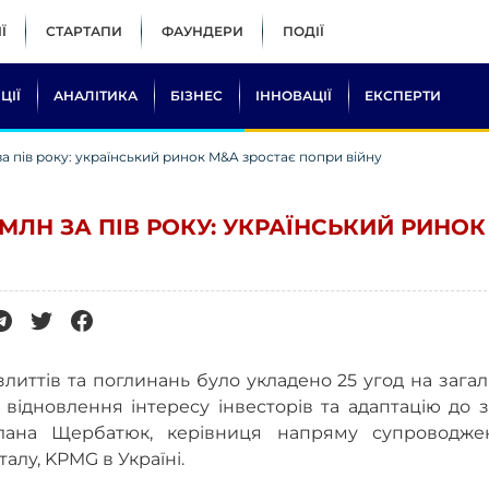
Ї
СТАРТАПИ
ФАУНДЕРИ
ПОДІЇ
ЦІЇ
АНАЛІТИКА
БІЗНЕС
ІННОВАЦІЇ
ЕКСПЕРТИ
 за пів року: український ринок M&A зростає попри війну
 МЛН ЗА ПІВ РОКУ: УКРАЇНСЬКИЙ РИНОК
злиттів та поглинань було укладено 25 угод на зага
відновлення інтересу інвесторів та адаптацію до 
тлана Щербатюк, керівниця напряму супроводже
талу, KPMG в Україні.