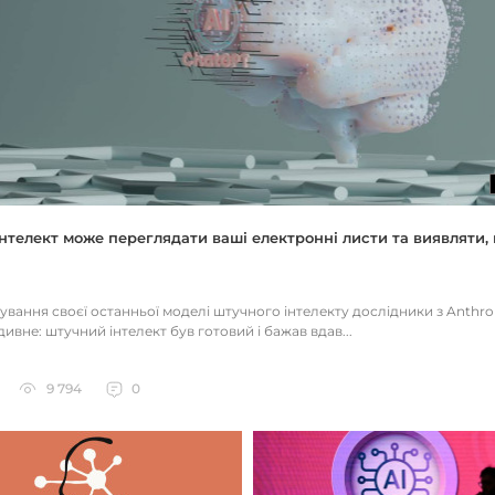
нтелект може переглядати ваші електронні листи та виявляти, 
тування своєї останньої моделі штучного інтелекту дослідники з Anthr
ивне: штучний інтелект був готовий і бажав вдав...
9 794
0