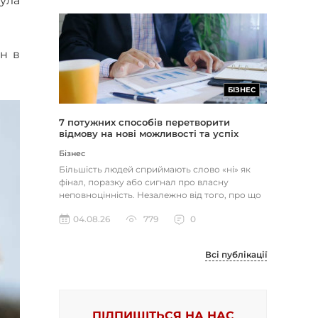
була
лн в
БІЗНЕС
7 потужних способів перетворити
відмову на нові можливості та успіх
Бізнес
Більшість людей сприймають слово «ні» як
фінал, поразку або сигнал про власну
неповноцінність. Незалежно від того, про що
йдеться — відхилене резюме,...
04.08.26
779
0
Всі публікації
ПІДПИШІТЬСЯ НА НАС