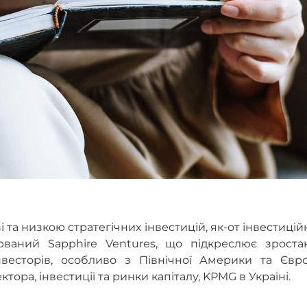
 та низкою стратегічних інвестицій, як-от інвестиці
юваний Sapphire Ventures, що підкреслює зроста
нвесторів, особливо з Північної Америки та Євро
ора, інвестиції та ринки капіталу, KPMG в Україні.