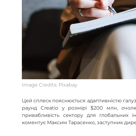
Image Credits: Pixabay
Цей сплеск пояснюється адаптивністю галузі
раунд Creatio у розмірі $200 млн, очол
привабливість сектору для глобальних і
коментує Максим Тарасенко, заступник директ