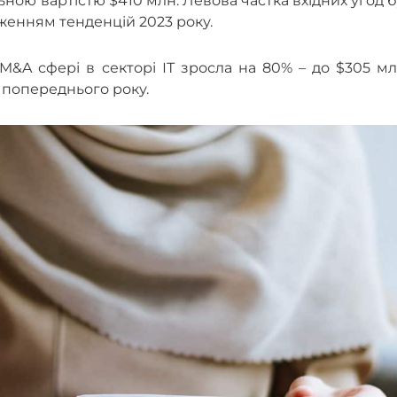
ьною вартістю $410 млн. Левова частка вхідних угод 
вженням тенденцій 2023 року.
M&A сфері в секторі ІТ зросла на 80% – до $305 м
д попереднього року.